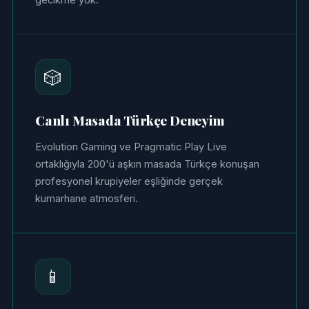
🎲
Canlı Masada Türkçe Deneyim
Evolution Gaming ve Pragmatic Play Live
ortaklığıyla 200'ü aşkın masada Türkçe konuşan
profesyonel krupiyeler eşliğinde gerçek
kumarhane atmosferi.
📱