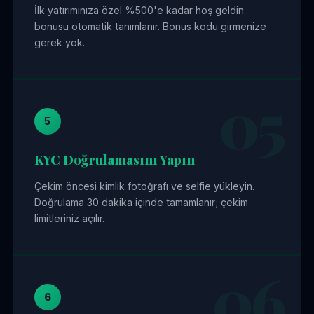
İlk yatırımınıza özel %500'e kadar hoş geldin
bonusu otomatik tanımlanır. Bonus kodu girmenize
gerek yok.
5
KYC Doğrulamasını Yapın
Çekim öncesi kimlik fotoğrafı ve selfie yükleyin.
Doğrulama 30 dakika içinde tamamlanır; çekim
limitleriniz açılır.
6