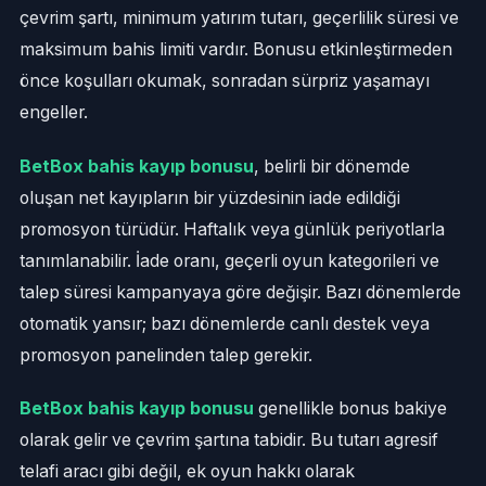
çevrim şartı, minimum yatırım tutarı, geçerlilik süresi ve
maksimum bahis limiti vardır. Bonusu etkinleştirmeden
önce koşulları okumak, sonradan sürpriz yaşamayı
engeller.
BetBox bahis kayıp bonusu
, belirli bir dönemde
oluşan net kayıpların bir yüzdesinin iade edildiği
promosyon türüdür. Haftalık veya günlük periyotlarla
tanımlanabilir. İade oranı, geçerli oyun kategorileri ve
talep süresi kampanyaya göre değişir. Bazı dönemlerde
otomatik yansır; bazı dönemlerde canlı destek veya
promosyon panelinden talep gerekir.
BetBox bahis kayıp bonusu
genellikle bonus bakiye
olarak gelir ve çevrim şartına tabidir. Bu tutarı agresif
telafi aracı gibi değil, ek oyun hakkı olarak