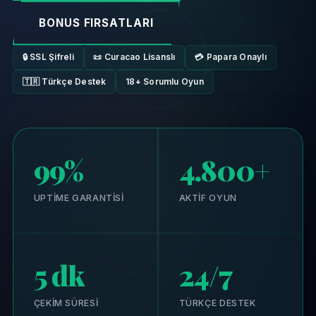
BONUS FIRSATLARI
🔒 SSL Şifreli
📜 Curacao Lisanslı
💳 Papara Onaylı
🇹🇷 Türkçe Destek
18+ Sorumlu Oyun
99%
4.800+
UPTIME GARANTISI
AKTIF OYUN
5 dk
24/7
ÇEKIM SÜRESI
TÜRKÇE DESTEK