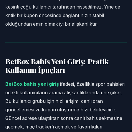
kesinti çoğu kullanıcı tarafından hissedilmez. Yine de
kritik bir kupon öncesinde bağlantınızın stabil
olduğundan emin olmak iyi bir alışkanlıktır.
BetBox Bahis Yeni Giriş: Pratik
Kullanım İpuçları
BetBox bahis yeni giriş
ifadesi, özellikle spor bahisleri
odaklı kullanıcıların arama alışkanlıklarında öne çıkar.
Bu kullanıcı grubu için hızlı erişim, canlı oran
güncellemesi ve kupon oluşturma hızı belirleyicidir.
Güncel adrese ulaştıktan sonra canlı bahis sekmesine
geçmek, maç tracker’ı açmak ve favori ligleri