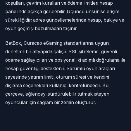
koşulları, çevrim kuralları ve ödeme limitleri hesap
panelinde açıkça görülebilir. Üçüncü unsur ise erişim
sürekliliğidir; adres güncellemelerinde hesap, bakiye ve
oyun geçmişi bozulmadan taşınır.
BetBox, Curacao eGaming standartlarına uygun
denetimli bir altyapıda çalışır. SSL şifreleme, güvenli
ödeme sağlayıcıları ve opsiyonel iki adımlı doğrulama ile
hesap güvenliği desteklenir. Sorumlu oyun araçları
sayesinde yatırım limiti, oturum süresi ve kendini
dışlama seçenekleri kullanıcı kontrolündedir. Bu
çerçeve, eğlenceyi sürdürülebilir tutmak isteyen
oyuncular için sağlam bir zemin oluşturur.