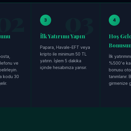
3
4
munu
İlk Yatırımı Yapın
Hoş Gel
Bonusun
Papara, Havale-EFT veya
kripto ile minimum 50 TL
osta,
İlk yatırımı
yatırın. İşlem 5 dakika
lefonu ve
%500'e kad
içinde hesabınıza yansır.
belirleyin.
bonusu oto
a kodu 30
tanımlanır.
lir.
girmenize 