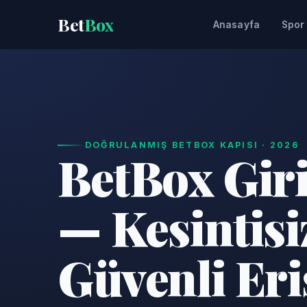
Bet
Box
Anasayfa
Spor
DOĞRULANMIŞ BETBOX KAPISI · 2026
BetBox Gir
— Kesintisi
Güvenli Er