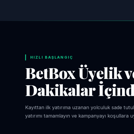
HIZLI BAŞLANGIÇ
BetBox Üyelik v
Dakikalar İçin
Kayıttan ilk yatırıma uzanan yolculuk sade tutu
yatırımı tamamlayın ve kampanyayı koşullara uyg