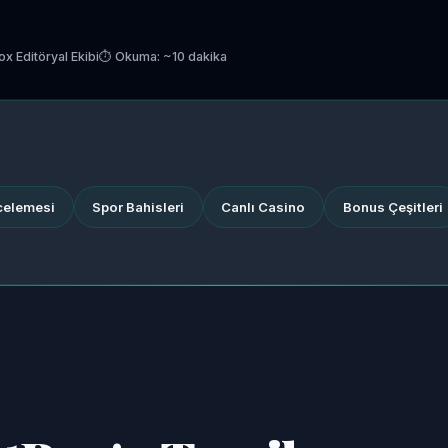
x Editöryal Ekibi
⏱️ Okuma: ~10 dakika
celemesi
Spor Bahisleri
Canlı Casino
Bonus Çeşitleri