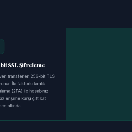
bit SSL Şifreleme
eri transferleri 256-bit TLS
runur. İki faktörlü kimlik
lama (2FA) ile hesabınız
siz erişime karşı çift kat
ce altında.