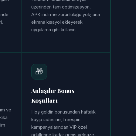
üzerinden tam optimizasyon.
ğinde
APK indirme zorunluluğu yok; ana
i.
ekrana kısayol ekleyerek
uygulama gibi kullanın.
🎁
Anlaşılır Bonus
Koşulları
rım ve
Hoş geldin bonusundan haftalık
kika
kayıp iadesine, freespin
nim
kampanyalarından VIP özel
ödüllerine kadar geniş yelpaze.