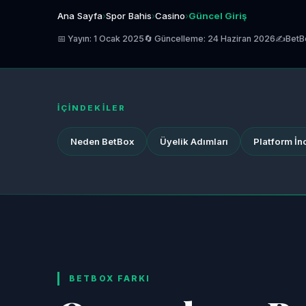
Ana Sayfa
›
Spor Bahis
›
Casino
›
Güncel Giriş
📅 Yayın: 1 Ocak 2025
🔄 Güncelleme: 24 Haziran 2026
✍️
BetBo
İÇINDEKILER
Neden BetBox
Üyelik Adımları
Platform İn
BETBOX FARKI