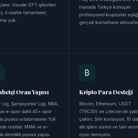
lanır. Havale-EFT işlemleri
masada Türkçe konuşan
ç 4 saatte tamamlanır;
profesyonel krupiyeler eşli
kme yok.
gerçek kumarhane atmosfer

₿
abetçi Oran Yapısı
Kripto Para Desteği
 Lig, Şampiyonlar Ligi, NBA,
Bitcoin, Ethereum, USDT
e e-spor dahil 40+ spor
(TRC20) ve Litecoin ile yatı
da piyasa ortalamasının %8
çekim. Sıfır komisyon, 10 da
nde oranlar. MMA ve e-
altı işlem süresi ve tam ano
a derinlikli piyasa yapısı.
oyun deneyimi.