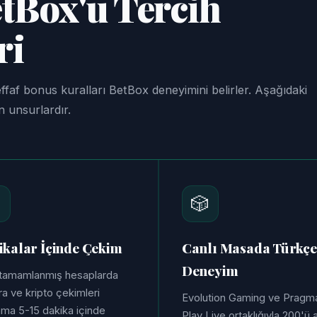
tBox'u Tercih
ri
effaf bonus kuralları BetBox deneyimini belirler. Aşağıdaki
 unsurlardır.
🎲
ikalar İçinde Çekim
Canlı Masada Türkç
Deneyim
tamamlanmış hesaplarda
a ve kripto çekimleri
Evolution Gaming ve Pragma
ama 5-15 dakika içinde
Play Live ortaklığıyla 200'ü 