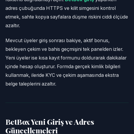
adres çubuğunda HTTPS ve kilit simgesini kontrol
etmek, sahte kopya sayfalara düşme riskini ciddi ölçüde
azaltır.
Mevcut üyeler giriş sonrası bakiye, aktif bonus,
bekleyen çekim ve bahis geçmişini tek panelden izler.
Yeni üyeler ise kısa kayıt formunu doldurarak dakikalar
içinde hesap oluşturur. Formda gerçek kimlik bilgileri
kullanmak, ileride KYC ve çekim aşamasında ekstra
belge taleplerini azaltır.
BetBox Yeni Giriş ve Adres
Güncellemeleri