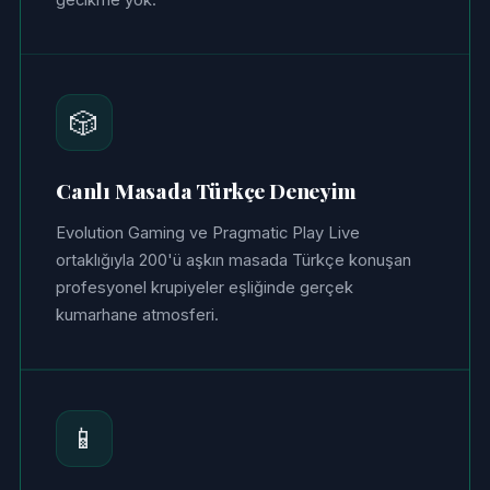
🎲
Canlı Masada Türkçe Deneyim
Evolution Gaming ve Pragmatic Play Live
ortaklığıyla 200'ü aşkın masada Türkçe konuşan
profesyonel krupiyeler eşliğinde gerçek
kumarhane atmosferi.
📱