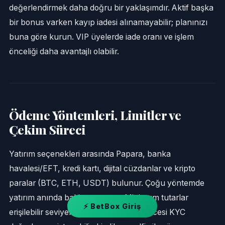
değerlendirmek daha doğru bir yaklaşımdır. Aktif başka
bir bonus varken kayıp iadesi alınamayabilir; planınızı
buna göre kurun. VIP üyelerde iade oranı ve işlem
önceliği daha avantajlı olabilir.
Ödeme Yöntemleri, Limitler ve
Çekim Süreci
Yatırım seçenekleri arasında Papara, banka
havalesi/EFT, kredi kartı, dijital cüzdanlar ve kripto
paralar (BTC, ETH, USDT) bulunur. Çoğu yöntemde
yatırım anında bakiyeye geçer. Minimum tutarlar
⚡ BetBox Giriş
erişilebilir seviyelerde tutulur. Çekim öncesi KYC