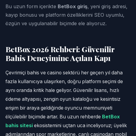
Bu uzun form içerikte
BetBox giriş
, yeni giriş adresi,
kayıp bonusu ve platform özelliklerini SEO uyumlu,
özgün ve uygulanabilir biçimde ele alıyoruz.
BetBox 2026 Rehberi: Güvenilir
Bahis Deneyimine Açılan Kapı
Çevrimiçi bahis ve casino sektörü her geçen yıl daha
fazla kullanıcıya ulaşırken, doğru platform seçimi de
aynı oranda kritik hale geliyor. Güvenilir lisans, hızlı
ödeme altyapısı, zengin oyun kataloğu ve kesintisiz
erişim bir araya geldiğinde oyuncu memnuniyeti
ölçülebilir biçimde artar. Bu uzun rehberde
BetBox
bahis sitesi
ekosistemini uçtan uca inceliyoruz; üyelik
adımlarından spor marketlerine, canlı casinodan mobil