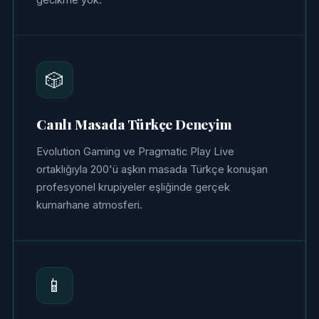
🎲
Canlı Masada Türkçe Deneyim
Evolution Gaming ve Pragmatic Play Live
ortaklığıyla 200'ü aşkın masada Türkçe konuşan
profesyonel krupiyeler eşliğinde gerçek
kumarhane atmosferi.
📱