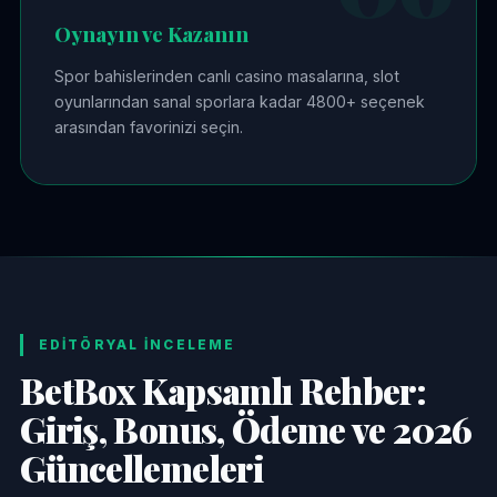
Oynayın ve Kazanın
Spor bahislerinden canlı casino masalarına, slot
oyunlarından sanal sporlara kadar 4800+ seçenek
arasından favorinizi seçin.
EDITÖRYAL İNCELEME
BetBox Kapsamlı Rehber:
Giriş, Bonus, Ödeme ve 2026
Güncellemeleri