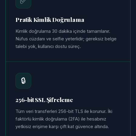
✅
Pratik Kimlik Doğrulama
Kimlik doğrulama 30 dakika içinde tamamlanır.
Nüfus cüzdanı ve selfie yeterlidir; gereksiz belge
talebi yok, kullanıcı dostu süreç.
🔒
256-bit SSL Şifreleme
Tüm veri transferleri 256-bit TLS ile korunur. İki
faktörlü kimlik doğrulama (2FA) ile hesabınız
yetkisiz erişime karşı çift kat güvence altında.