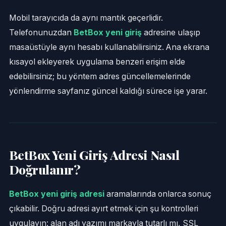
Mobil tarayıcıda da aynı mantık geçerlidir.
Telefonunuzdan
BetBox yeni giriş
adresine ulaşıp
masaüstüyle aynı hesabı kullanabilirsiniz. Ana ekrana
kısayol ekleyerek uygulama benzeri erişim elde
edebilirsiniz; bu yöntem adres güncellemelerinde
yönlendirme sayfanız güncel kaldığı sürece işe yarar.
BetBox Yeni Giriş Adresi Nasıl
Doğrulanır?
BetBox yeni giriş adresi
aramalarında onlarca sonuç
çıkabilir. Doğru adresi ayırt etmek için şu kontrolleri
uygulayın: alan adı yazımı markayla tutarlı mı, SSL