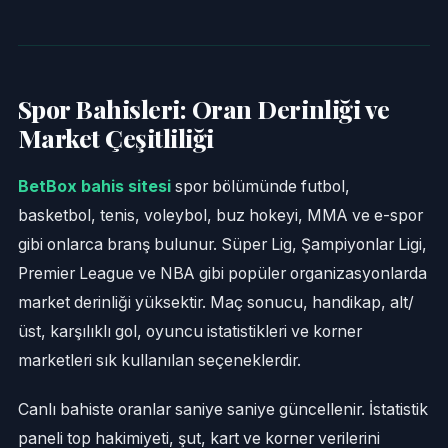
Spor Bahisleri: Oran Derinliği ve
Market Çeşitliliği
BetBox bahis sitesi
spor bölümünde futbol,
basketbol, tenis, voleybol, buz hokeyi, MMA ve e-spor
gibi onlarca branş bulunur. Süper Lig, Şampiyonlar Ligi,
Premier League ve NBA gibi popüler organizasyonlarda
market derinliği yüksektir. Maç sonucu, handikap, alt/
üst, karşılıklı gol, oyuncu istatistikleri ve korner
marketleri sık kullanılan seçeneklerdir.
Canlı bahiste oranlar saniye saniye güncellenir. İstatistik
paneli top hakimiyeti, şut, kart ve korner verilerini