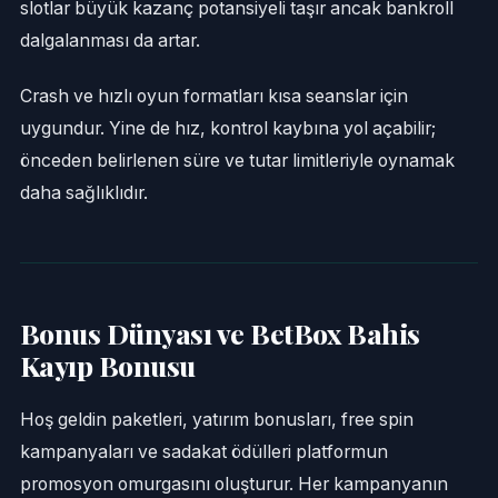
slotlar büyük kazanç potansiyeli taşır ancak bankroll
dalgalanması da artar.
Crash ve hızlı oyun formatları kısa seanslar için
uygundur. Yine de hız, kontrol kaybına yol açabilir;
önceden belirlenen süre ve tutar limitleriyle oynamak
daha sağlıklıdır.
Bonus Dünyası ve BetBox Bahis
Kayıp Bonusu
Hoş geldin paketleri, yatırım bonusları, free spin
kampanyaları ve sadakat ödülleri platformun
promosyon omurgasını oluşturur. Her kampanyanın