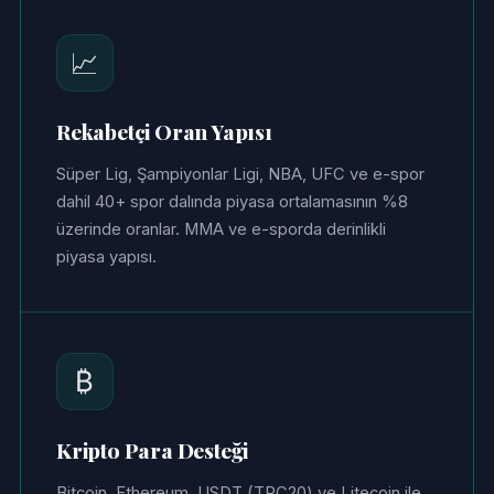
📈
Rekabetçi Oran Yapısı
Süper Lig, Şampiyonlar Ligi, NBA, UFC ve e-spor
dahil 40+ spor dalında piyasa ortalamasının %8
üzerinde oranlar. MMA ve e-sporda derinlikli
piyasa yapısı.
₿
Kripto Para Desteği
Bitcoin, Ethereum, USDT (TRC20) ve Litecoin ile