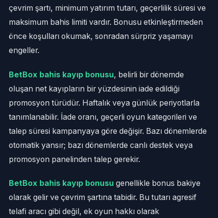
çevrim şartı, minimum yatırım tutarı, geçerlilik süresi ve
maksimum bahis limiti vardır. Bonusu etkinleştirmeden
önce koşulları okumak, sonradan sürpriz yaşamayı
engeller.
BetBox bahis kayıp bonusu
, belirli bir dönemde
oluşan net kayıpların bir yüzdesinin iade edildiği
promosyon türüdür. Haftalık veya günlük periyotlarla
tanımlanabilir. İade oranı, geçerli oyun kategorileri ve
talep süresi kampanyaya göre değişir. Bazı dönemlerde
otomatik yansır; bazı dönemlerde canlı destek veya
promosyon panelinden talep gerekir.
BetBox bahis kayıp bonusu
genellikle bonus bakiye
olarak gelir ve çevrim şartına tabidir. Bu tutarı agresif
telafi aracı gibi değil, ek oyun hakkı olarak