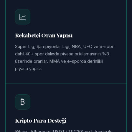
📈
Rekabetçi Oran Yapısı
Süper Lig, Şampiyonlar Ligi, NBA, UFC ve e-spor
dahil 40+ spor dalında piyasa ortalamasının %8
üzerinde oranlar. MMA ve e-sporda derinlikli
piyasa yapısı.
₿
Kripto Para Desteği
Bitcoin, Ethereum, USDT (TRC20) ve Litecoin ile