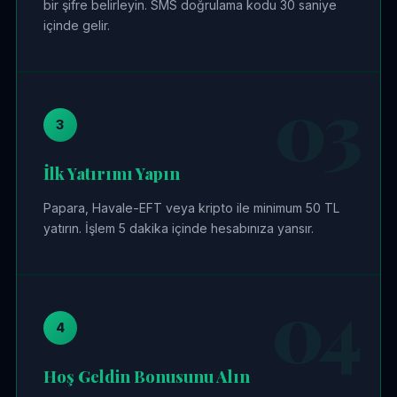
bir şifre belirleyin. SMS doğrulama kodu 30 saniye
içinde gelir.
3
İlk Yatırımı Yapın
Papara, Havale-EFT veya kripto ile minimum 50 TL
yatırın. İşlem 5 dakika içinde hesabınıza yansır.
4
Hoş Geldin Bonusunu Alın