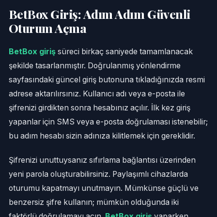
BetBox Giriş: Adım Adım Güvenli
Oturum Açma
BetBox giriş
süreci birkaç saniyede tamamlanacak
şekilde tasarlanmıştır. Doğrulanmış yönlendirme
sayfasındaki güncel giriş butonuna tıkladığınızda resmi
adrese aktarılırsınız. Kullanıcı adı veya e-posta ile
şifrenizi girdikten sonra hesabınız açılır. İlk kez giriş
yapanlar için SMS veya e-posta doğrulaması istenebilir;
bu adım hesabı sizin adınıza kilitlemek için gereklidir.
Şifrenizi unuttuysanız sıfırlama bağlantısı üzerinden
yeni parola oluşturabilirsiniz. Paylaşımlı cihazlarda
oturumu kapatmayı unutmayın. Mümkünse güçlü ve
benzersiz şifre kullanın; mümkün olduğunda iki
faktörlü doğrulamayı açın.
BetBox giriş
yaparken