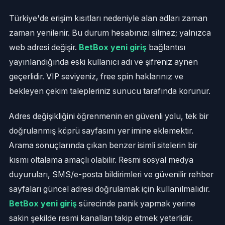
Türkiye'de erişim kısıtları nedeniyle alan adları zaman
zaman yenilenir. Bu durum hesabınızı silmez; yalnızca
web adresi değişir.
BetBox yeni giriş
bağlantısı
yayınlandığında eski kullanıcı adı ve şifreniz aynen
geçerlidir. VIP seviyeniz, free spin haklarınız ve
bekleyen çekim talepleriniz sunucu tarafında korunur.
Adres değişikliğini öğrenmenin en güvenli yolu, tek bir
doğrulanmış köprü sayfasını yer imine eklemektir.
Arama sonuçlarında çıkan benzer isimli sitelerin bir
kısmı oltalama amaçlı olabilir. Resmi sosyal medya
duyuruları, SMS/e-posta bildirimleri ve güvenilir rehber
sayfaları güncel adresi doğrulamak için kullanılmalıdır.
BetBox yeni giriş
sürecinde panik yapmak yerine
sakin şekilde resmi kanalları takip etmek yeterlidir.