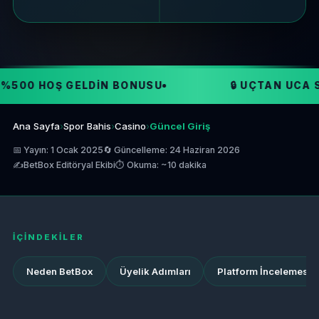
N BONUSU
🔒 UÇTAN UCA SSL KORUMA
Ana Sayfa
›
Spor Bahis
›
Casino
›
Güncel Giriş
📅 Yayın: 1 Ocak 2025
🔄 Güncelleme: 24 Haziran 2026
✍️
BetBox Editöryal Ekibi
⏱️ Okuma: ~10 dakika
İÇINDEKILER
Neden BetBox
Üyelik Adımları
Platform İncelemesi