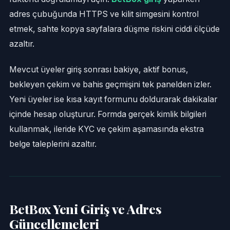
adres çubuğunda HTTPS ve kilit simgesini kontrol
etmek, sahte kopya sayfalara düşme riskini ciddi ölçüde
azaltır.
Mevcut üyeler giriş sonrası bakiye, aktif bonus,
bekleyen çekim ve bahis geçmişini tek panelden izler.
Yeni üyeler ise kısa kayıt formunu doldurarak dakikalar
içinde hesap oluşturur. Formda gerçek kimlik bilgileri
kullanmak, ileride KYC ve çekim aşamasında ekstra
belge taleplerini azaltır.
BetBox Yeni Giriş ve Adres
Güncellemeleri