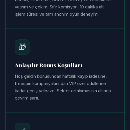
yatırım ve çekim. Sıfır komisyon, 10 dakika altı
işlem süresi ve tam anonim oyun deneyimi.
🎁
Anlaşılır Bonus Koşulları
Hoş geldin bonusundan haftalık kayıp iadesine,
freespin kampanyalarından VIP özel ödüllerine
kadar geniş yelpaze. Sektör ortalamasının altında
çevrim şartı.