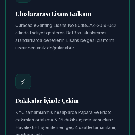
Uluslararası Lisans Kalkanı
Curacao eGaming Lisans No 8048/JAZ-2019-042
altında faaliyet gösteren BetBox, uluslararası
standartlarda denetlenir. Lisans belgesi platform
üzerinden anlık doğrulanabilir.
⚡
Dakikalar İçinde Çekim
KYC tamamlanmış hesaplarda Papara ve kripto
çekimleri ortalama 5-15 dakika içinde sonuçlanır.
Havale-EFT işlemleri en geç 4 saatte tamamlanır;
gecikme yok.