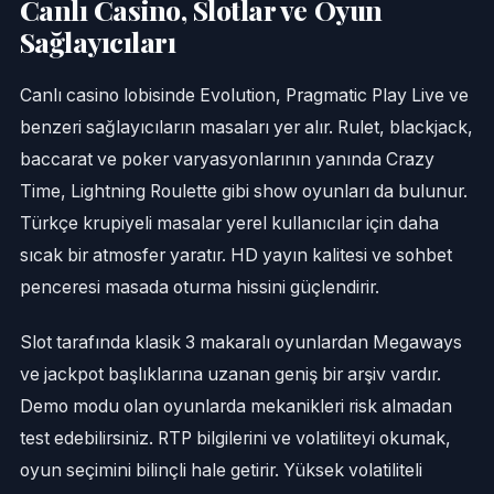
Canlı Casino, Slotlar ve Oyun
Sağlayıcıları
Canlı casino lobisinde Evolution, Pragmatic Play Live ve
benzeri sağlayıcıların masaları yer alır. Rulet, blackjack,
baccarat ve poker varyasyonlarının yanında Crazy
Time, Lightning Roulette gibi show oyunları da bulunur.
Türkçe krupiyeli masalar yerel kullanıcılar için daha
sıcak bir atmosfer yaratır. HD yayın kalitesi ve sohbet
penceresi masada oturma hissini güçlendirir.
Slot tarafında klasik 3 makaralı oyunlardan Megaways
ve jackpot başlıklarına uzanan geniş bir arşiv vardır.
Demo modu olan oyunlarda mekanikleri risk almadan
test edebilirsiniz. RTP bilgilerini ve volatiliteyi okumak,
oyun seçimini bilinçli hale getirir. Yüksek volatiliteli