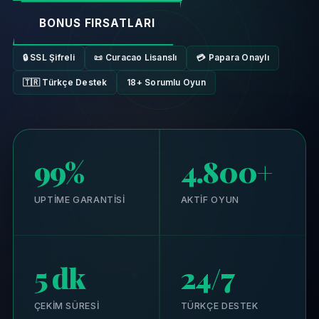
BONUS FIRSATLARI
🔒 SSL Şifreli
📜 Curacao Lisanslı
💳 Papara Onaylı
🇹🇷 Türkçe Destek
18+ Sorumlu Oyun
99%
4.800+
UPTIME GARANTISI
AKTIF OYUN
5 dk
24/7
ÇEKIM SÜRESI
TÜRKÇE DESTEK