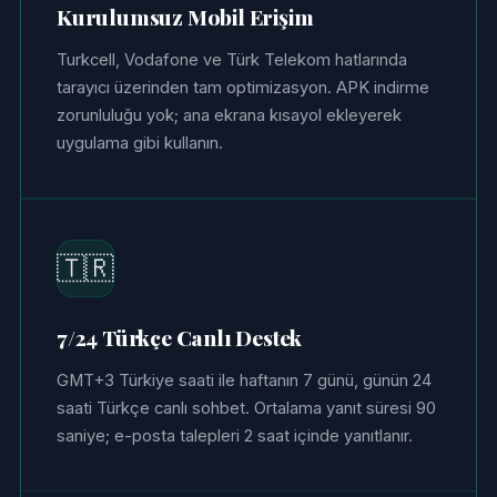
Kurulumsuz Mobil Erişim
Turkcell, Vodafone ve Türk Telekom hatlarında
tarayıcı üzerinden tam optimizasyon. APK indirme
zorunluluğu yok; ana ekrana kısayol ekleyerek
uygulama gibi kullanın.
🇹🇷
7/24 Türkçe Canlı Destek
GMT+3 Türkiye saati ile haftanın 7 günü, günün 24
saati Türkçe canlı sohbet. Ortalama yanıt süresi 90
saniye; e-posta talepleri 2 saat içinde yanıtlanır.