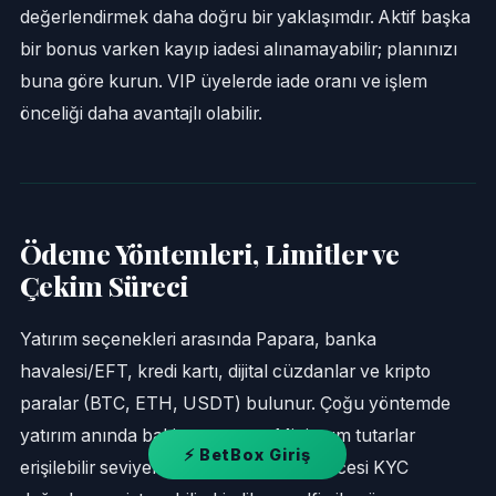
değerlendirmek daha doğru bir yaklaşımdır. Aktif başka
bir bonus varken kayıp iadesi alınamayabilir; planınızı
buna göre kurun. VIP üyelerde iade oranı ve işlem
önceliği daha avantajlı olabilir.
Ödeme Yöntemleri, Limitler ve
Çekim Süreci
Yatırım seçenekleri arasında Papara, banka
havalesi/EFT, kredi kartı, dijital cüzdanlar ve kripto
paralar (BTC, ETH, USDT) bulunur. Çoğu yöntemde
yatırım anında bakiyeye geçer. Minimum tutarlar
⚡ BetBox Giriş
erişilebilir seviyelerde tutulur. Çekim öncesi KYC