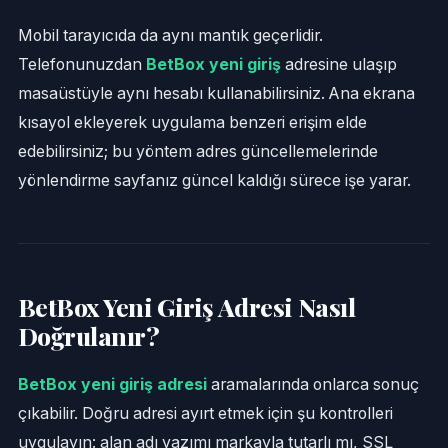
Mobil tarayıcıda da aynı mantık geçerlidir.
Telefonunuzdan
BetBox yeni giriş
adresine ulaşıp
masaüstüyle aynı hesabı kullanabilirsiniz. Ana ekrana
kısayol ekleyerek uygulama benzeri erişim elde
edebilirsiniz; bu yöntem adres güncellemelerinde
yönlendirme sayfanız güncel kaldığı sürece işe yarar.
BetBox Yeni Giriş Adresi Nasıl
Doğrulanır?
BetBox yeni giriş adresi
aramalarında onlarca sonuç
çıkabilir. Doğru adresi ayırt etmek için şu kontrolleri
uygulayın: alan adı yazımı markayla tutarlı mı, SSL