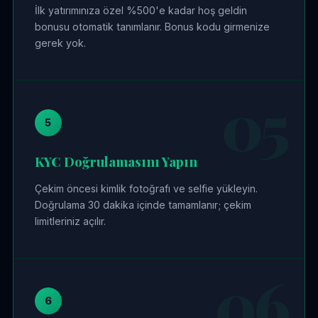
İlk yatırımınıza özel %500'e kadar hoş geldin
bonusu otomatik tanımlanır. Bonus kodu girmenize
gerek yok.
5
KYC Doğrulamasını Yapın
Çekim öncesi kimlik fotoğrafı ve selfie yükleyin.
Doğrulama 30 dakika içinde tamamlanır; çekim
limitleriniz açılır.
6