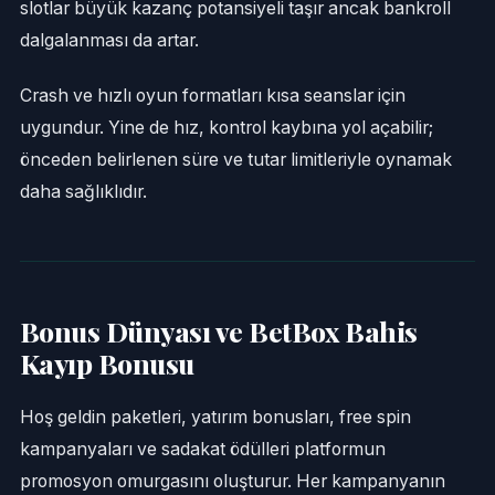
slotlar büyük kazanç potansiyeli taşır ancak bankroll
dalgalanması da artar.
Crash ve hızlı oyun formatları kısa seanslar için
uygundur. Yine de hız, kontrol kaybına yol açabilir;
önceden belirlenen süre ve tutar limitleriyle oynamak
daha sağlıklıdır.
Bonus Dünyası ve BetBox Bahis
Kayıp Bonusu
Hoş geldin paketleri, yatırım bonusları, free spin
kampanyaları ve sadakat ödülleri platformun
promosyon omurgasını oluşturur. Her kampanyanın