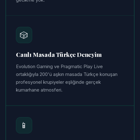
🎲
Canlı Masada Türkçe Deneyim
Evolution Gaming ve Pragmatic Play Live
ortaklığıyla 200'ü aşkın masada Türkçe konuşan
profesyonel krupiyeler eşliğinde gerçek
kumarhane atmosferi.
📱