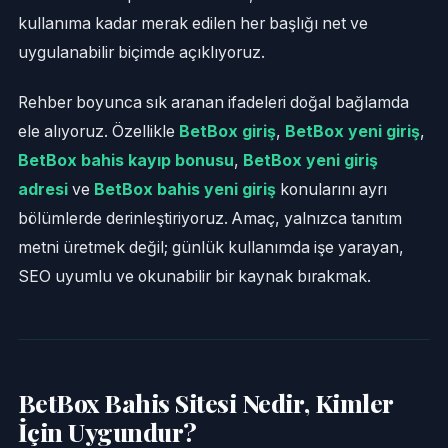
kullanıma kadar merak edilen her başlığı net ve
uygulanabilir biçimde açıklıyoruz.
Rehber boyunca sık aranan ifadeleri doğal bağlamda
ele alıyoruz. Özellikle
BetBox giriş
,
BetBox yeni giriş
,
BetBox bahis kayıp bonusu
,
BetBox yeni giriş
adresi
ve
BetBox bahis yeni giriş
konularını ayrı
bölümlerde derinleştiriyoruz. Amaç, yalnızca tanıtım
metni üretmek değil; günlük kullanımda işe yarayan,
SEO uyumlu ve okunabilir bir kaynak bırakmak.
BetBox Bahis Sitesi Nedir, Kimler
İçin Uygundur?