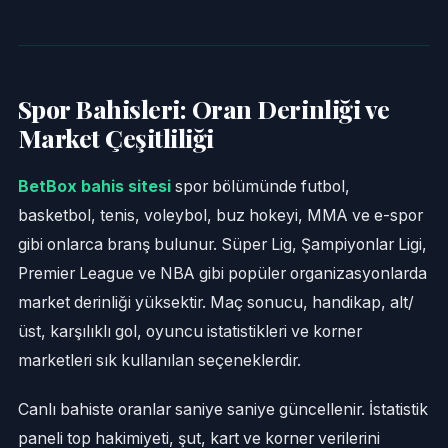
Spor Bahisleri: Oran Derinliği ve
Market Çeşitliliği
BetBox bahis sitesi
spor bölümünde futbol,
basketbol, tenis, voleybol, buz hokeyi, MMA ve e-spor
gibi onlarca branş bulunur. Süper Lig, Şampiyonlar Ligi,
Premier League ve NBA gibi popüler organizasyonlarda
market derinliği yüksektir. Maç sonucu, handikap, alt/
üst, karşılıklı gol, oyuncu istatistikleri ve korner
marketleri sık kullanılan seçeneklerdir.
Canlı bahiste oranlar saniye saniye güncellenir. İstatistik
paneli top hakimiyeti, şut, kart ve korner verilerini