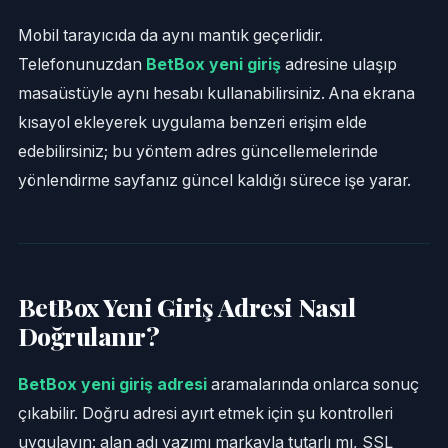
Mobil tarayıcıda da aynı mantık geçerlidir.
Telefonunuzdan
BetBox yeni giriş
adresine ulaşıp
masaüstüyle aynı hesabı kullanabilirsiniz. Ana ekrana
kısayol ekleyerek uygulama benzeri erişim elde
edebilirsiniz; bu yöntem adres güncellemelerinde
yönlendirme sayfanız güncel kaldığı sürece işe yarar.
BetBox Yeni Giriş Adresi Nasıl
Doğrulanır?
BetBox yeni giriş adresi
aramalarında onlarca sonuç
çıkabilir. Doğru adresi ayırt etmek için şu kontrolleri
uygulayın: alan adı yazımı markayla tutarlı mı, SSL