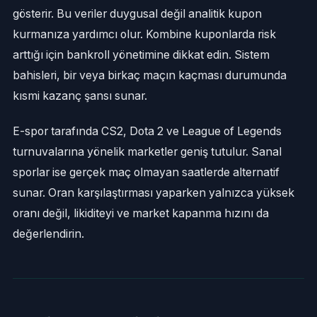
gösterir. Bu veriler duygusal değil analitik kupon
kurmanıza yardımcı olur. Kombine kuponlarda risk
arttığı için bankroll yönetimine dikkat edin. Sistem
bahisleri, bir veya birkaç maçın kaçması durumunda
kısmi kazanç şansı sunar.
E-spor tarafında CS2, Dota 2 ve League of Legends
turnuvalarına yönelik marketler geniş tutulur. Sanal
sporlar ise gerçek maç olmayan saatlerde alternatif
sunar. Oran karşılaştırması yaparken yalnızca yüksek
oranı değil, likiditeyi ve market kapanma hızını da
değerlendirin.