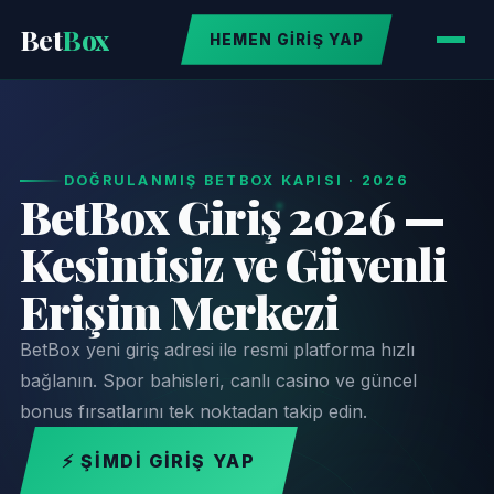
Bet
Box
HEMEN GIRIŞ YAP
DOĞRULANMIŞ BETBOX KAPISI · 2026
BetBox Giriş 2026 —
Kesintisiz ve Güvenli
Erişim Merkezi
BetBox yeni giriş adresi ile resmi platforma hızlı
bağlanın. Spor bahisleri, canlı casino ve güncel
bonus fırsatlarını tek noktadan takip edin.
⚡ ŞIMDI GIRIŞ YAP