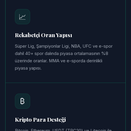
📈
Rekabetçi Oran Yapısı
Süper Lig, Şampiyonlar Ligi, NBA, UFC ve e-spor
dahil 40+ spor dalında piyasa ortalamasının %8
üzerinde oranlar. MMA ve e-sporda derinlikli
piyasa yapısı.
₿
Kripto Para Desteği
Bitcoin, Ethereum, USDT (TRC20) ve Litecoin ile