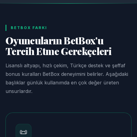
BETBOX FARKI
Oyuncuların BetBox'u
Tercih Etme Gerekçeleri
Lisanslı altyapı, hızlı çekim, Türkçe destek ve şeffaf
bonus kuralları BetBox deneyimini belirler. Aşağıdaki
başlıklar günlük kullanımda en çok değer üreten
unsurlardır.
📜