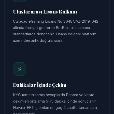
Uluslararası Lisans Kalkanı
Curacao eGaming Lisans No 8048/JAZ-2019-042
altında faaliyet gösteren BetBox, uluslararası
standartlarda denetlenir. Lisans belgesi platform
üzerinden anlık doğrulanabilir.
⚡
Dakikalar İçinde Çekim
KYC tamamlanmış hesaplarda Papara ve kripto
çekimleri ortalama 5-15 dakika içinde sonuçlanır.
Havale-EFT işlemleri en geç 4 saatte tamamlanır;
gecikme yok.