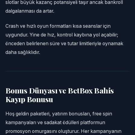
slotlar büyük kazanç potansiyeli taşır ancak bankroll
dalgalanması da artar.
Crash ve hızlı oyun formatları kısa seanslar için
uygundur. Yine de hız, kontrol kaybına yol açabilir;
önceden belirlenen süre ve tutar limitleriyle oynamak
daha sağlıklıdır.
Bonus Dünyası ve BetBox Bahis
Kayıp Bonusu
Hoş geldin paketleri, yatırım bonusları, free spin
kampanyaları ve sadakat ödülleri platformun
promosyon omurgasını oluşturur. Her kampanyanın