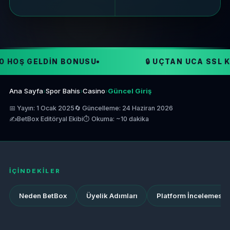
NUSU
🔒 UÇTAN UCA SSL KORUMA
Ana Sayfa
›
Spor Bahis
›
Casino
›
Güncel Giriş
📅 Yayın: 1 Ocak 2025
🔄 Güncelleme: 24 Haziran 2026
✍️
BetBox Editöryal Ekibi
⏱️ Okuma: ~10 dakika
İÇINDEKILER
Neden BetBox
Üyelik Adımları
Platform İncelemesi