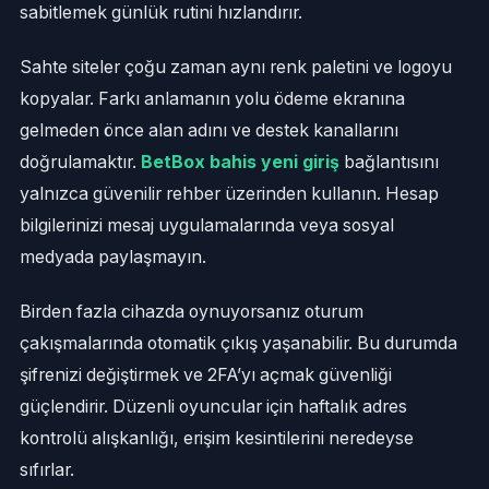
sabitlemek günlük rutini hızlandırır.
Sahte siteler çoğu zaman aynı renk paletini ve logoyu
kopyalar. Farkı anlamanın yolu ödeme ekranına
gelmeden önce alan adını ve destek kanallarını
doğrulamaktır.
BetBox bahis yeni giriş
bağlantısını
yalnızca güvenilir rehber üzerinden kullanın. Hesap
bilgilerinizi mesaj uygulamalarında veya sosyal
medyada paylaşmayın.
Birden fazla cihazda oynuyorsanız oturum
çakışmalarında otomatik çıkış yaşanabilir. Bu durumda
şifrenizi değiştirmek ve 2FA’yı açmak güvenliği
güçlendirir. Düzenli oyuncular için haftalık adres
kontrolü alışkanlığı, erişim kesintilerini neredeyse
sıfırlar.