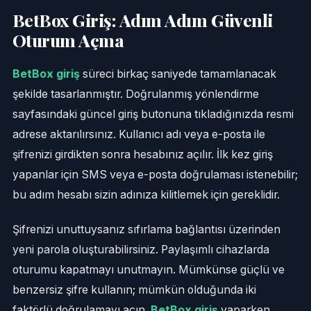
BetBox Giriş: Adım Adım Güvenli
Oturum Açma
BetBox giriş
süreci birkaç saniyede tamamlanacak
şekilde tasarlanmıştır. Doğrulanmış yönlendirme
sayfasındaki güncel giriş butonuna tıkladığınızda resmi
adrese aktarılırsınız. Kullanıcı adı veya e-posta ile
şifrenizi girdikten sonra hesabınız açılır. İlk kez giriş
yapanlar için SMS veya e-posta doğrulaması istenebilir;
bu adım hesabı sizin adınıza kilitlemek için gereklidir.
Şifrenizi unuttuysanız sıfırlama bağlantısı üzerinden
yeni parola oluşturabilirsiniz. Paylaşımlı cihazlarda
oturumu kapatmayı unutmayın. Mümkünse güçlü ve
benzersiz şifre kullanın; mümkün olduğunda iki
faktörlü doğrulamayı açın.
BetBox giriş
yaparken