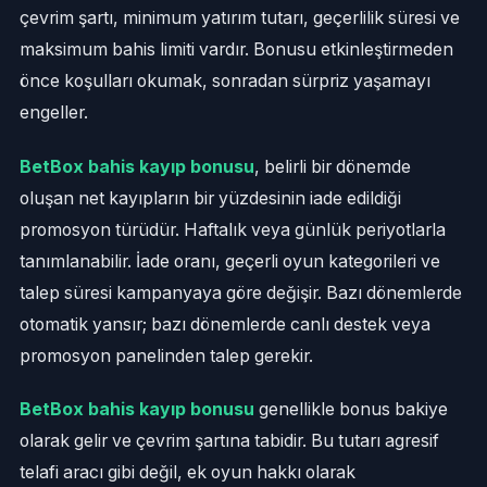
çevrim şartı, minimum yatırım tutarı, geçerlilik süresi ve
maksimum bahis limiti vardır. Bonusu etkinleştirmeden
önce koşulları okumak, sonradan sürpriz yaşamayı
engeller.
BetBox bahis kayıp bonusu
, belirli bir dönemde
oluşan net kayıpların bir yüzdesinin iade edildiği
promosyon türüdür. Haftalık veya günlük periyotlarla
tanımlanabilir. İade oranı, geçerli oyun kategorileri ve
talep süresi kampanyaya göre değişir. Bazı dönemlerde
otomatik yansır; bazı dönemlerde canlı destek veya
promosyon panelinden talep gerekir.
BetBox bahis kayıp bonusu
genellikle bonus bakiye
olarak gelir ve çevrim şartına tabidir. Bu tutarı agresif
telafi aracı gibi değil, ek oyun hakkı olarak