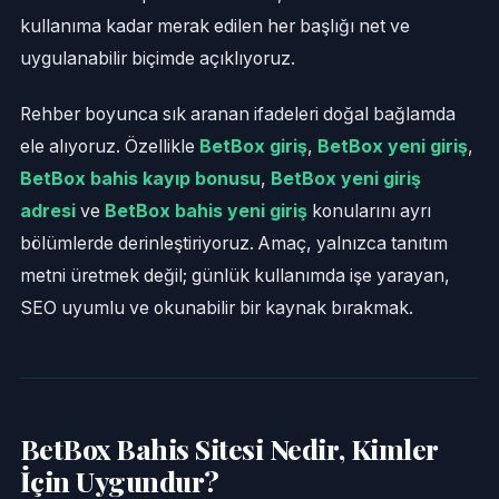
kullanıma kadar merak edilen her başlığı net ve
uygulanabilir biçimde açıklıyoruz.
Rehber boyunca sık aranan ifadeleri doğal bağlamda
ele alıyoruz. Özellikle
BetBox giriş
,
BetBox yeni giriş
,
BetBox bahis kayıp bonusu
,
BetBox yeni giriş
adresi
ve
BetBox bahis yeni giriş
konularını ayrı
bölümlerde derinleştiriyoruz. Amaç, yalnızca tanıtım
metni üretmek değil; günlük kullanımda işe yarayan,
SEO uyumlu ve okunabilir bir kaynak bırakmak.
BetBox Bahis Sitesi Nedir, Kimler
İçin Uygundur?