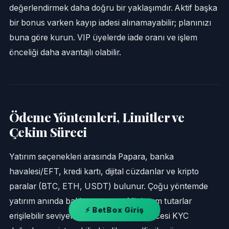
değerlendirmek daha doğru bir yaklaşımdır. Aktif başka
bir bonus varken kayıp iadesi alınamayabilir; planınızı
buna göre kurun. VIP üyelerde iade oranı ve işlem
önceliği daha avantajlı olabilir.
Ödeme Yöntemleri, Limitler ve
Çekim Süreci
Yatırım seçenekleri arasında Papara, banka
havalesi/EFT, kredi kartı, dijital cüzdanlar ve kripto
paralar (BTC, ETH, USDT) bulunur. Çoğu yöntemde
yatırım anında bakiyeye geçer. Minimum tutarlar
⚡ BetBox Giriş
erişilebilir seviyelerde tutulur. Çekim öncesi KYC