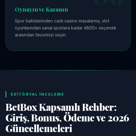
Oynayın ve Kazanın
Spor bahislerinden canlı casino masalarına, slot
oyunlarından sanal sporlara kadar 4800+ seçenek
arasından favorinizi seçin.
EDITÖRYAL İNCELEME
BetBox Kapsamlı Rehber:
Giriş, Bonus, Ödeme ve 2026
Güncellemeleri