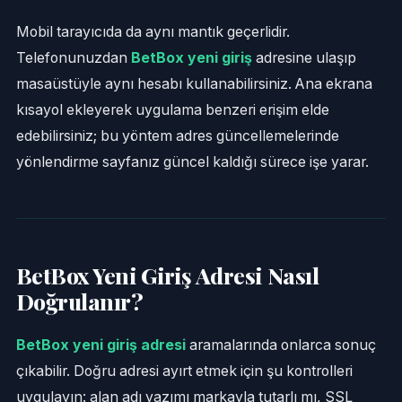
Mobil tarayıcıda da aynı mantık geçerlidir.
Telefonunuzdan
BetBox yeni giriş
adresine ulaşıp
masaüstüyle aynı hesabı kullanabilirsiniz. Ana ekrana
kısayol ekleyerek uygulama benzeri erişim elde
edebilirsiniz; bu yöntem adres güncellemelerinde
yönlendirme sayfanız güncel kaldığı sürece işe yarar.
BetBox Yeni Giriş Adresi Nasıl
Doğrulanır?
BetBox yeni giriş adresi
aramalarında onlarca sonuç
çıkabilir. Doğru adresi ayırt etmek için şu kontrolleri
uygulayın: alan adı yazımı markayla tutarlı mı, SSL