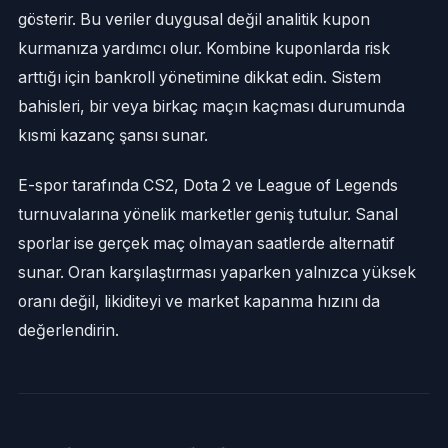
gösterir. Bu veriler duygusal değil analitik kupon
kurmanıza yardımcı olur. Kombine kuponlarda risk
arttığı için bankroll yönetimine dikkat edin. Sistem
bahisleri, bir veya birkaç maçın kaçması durumunda
kısmi kazanç şansı sunar.
E-spor tarafında CS2, Dota 2 ve League of Legends
turnuvalarına yönelik marketler geniş tutulur. Sanal
sporlar ise gerçek maç olmayan saatlerde alternatif
sunar. Oran karşılaştırması yaparken yalnızca yüksek
oranı değil, likiditeyi ve market kapanma hızını da
değerlendirin.