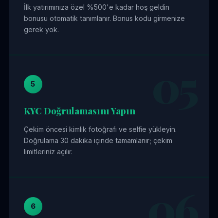
İlk yatırımınıza özel %500'e kadar hoş geldin
bonusu otomatik tanımlanır. Bonus kodu girmenize
gerek yok.
5
KYC Doğrulamasını Yapın
Çekim öncesi kimlik fotoğrafı ve selfie yükleyin.
Doğrulama 30 dakika içinde tamamlanır; çekim
limitleriniz açılır.
6