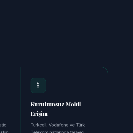
📱
e
Kurulumsuz Mobil
Erişim
tic
Turkcell, Vodafone ve Türk
aşkın
Telekom hatlarında tarayıcı