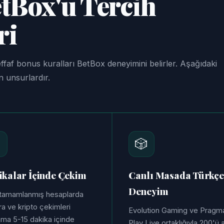
tBox'u Tercih
ri
effaf bonus kuralları BetBox deneyimini belirler. Aşağıdaki
 unsurlardır.
🎲
ikalar İçinde Çekim
Canlı Masada Türkç
Deneyim
tamamlanmış hesaplarda
a ve kripto çekimleri
Evolution Gaming ve Pragma
ama 5-15 dakika içinde
Play Live ortaklığıyla 200'ü 