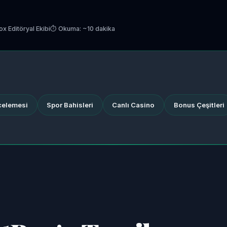
x Editöryal Ekibi
⏱️ Okuma: ~10 dakika
celemesi
Spor Bahisleri
Canlı Casino
Bonus Çeşitleri