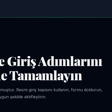
e Giriş Adımlarını
de Tamamlayın
lmuştur. Resmi giriş kapısını kullanın, formu doldurun,
un şekilde aktifleştirin.