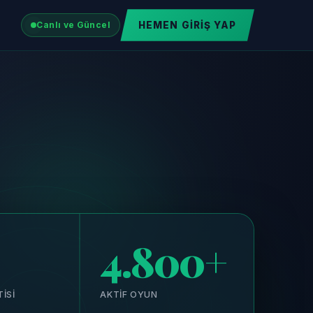
HEMEN GIRIŞ YAP
Canlı ve Güncel
4.800+
ISI
AKTIF OYUN