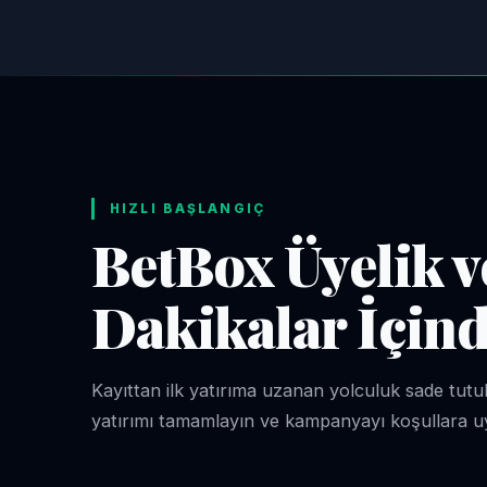
HIZLI BAŞLANGIÇ
BetBox Üyelik v
Dakikalar İçin
Kayıttan ilk yatırıma uzanan yolculuk sade tutu
yatırımı tamamlayın ve kampanyayı koşullara uyg