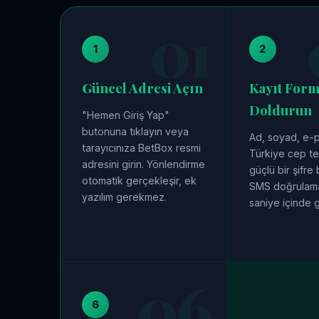
1
2
Güncel Adresi Açın
Kayıt For
Doldurun
"Hemen Giriş Yap"
butonuna tıklayın veya
Ad, soyad, e-p
tarayıcınıza BetBox resmi
Türkiye cep te
adresini girin. Yönlendirme
güçlü bir şifre 
otomatik gerçekleşir, ek
SMS doğrulam
yazılım gerekmez.
saniye içinde ge
6