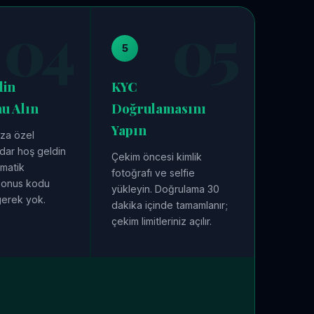
5
din
KYC
u Alın
Doğrulamasını
Yapın
nıza özel
ar hoş geldin
Çekim öncesi kimlik
matik
fotoğrafı ve selfie
 Bonus kodu
yükleyin. Doğrulama 30
gerek yok.
dakika içinde tamamlanır;
çekim limitleriniz açılır.