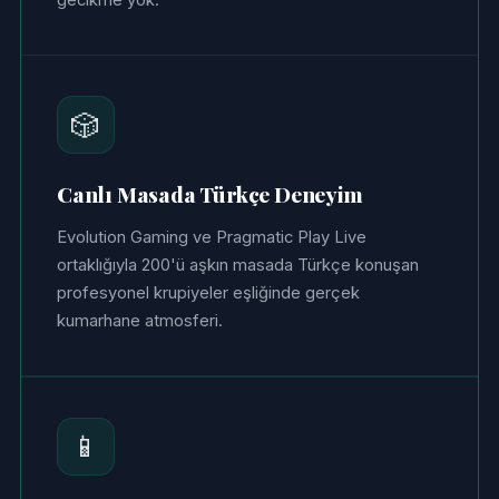
🎲
Canlı Masada Türkçe Deneyim
Evolution Gaming ve Pragmatic Play Live
ortaklığıyla 200'ü aşkın masada Türkçe konuşan
profesyonel krupiyeler eşliğinde gerçek
kumarhane atmosferi.
📱