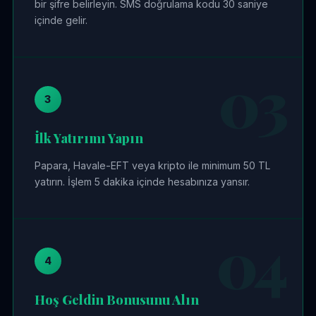
bir şifre belirleyin. SMS doğrulama kodu 30 saniye
içinde gelir.
3
İlk Yatırımı Yapın
Papara, Havale-EFT veya kripto ile minimum 50 TL
yatırın. İşlem 5 dakika içinde hesabınıza yansır.
4
Hoş Geldin Bonusunu Alın