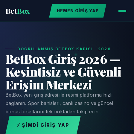
Bet
Box
HEMEN GIRIŞ YAP
DOĞRULANMIŞ BETBOX KAPISI · 2026
BetBox Giriş 2026 —
Kesintisiz ve Güvenli
Erişim Merkezi
BetBox yeni giriş adresi ile resmi platforma hızlı
bağlanın. Spor bahisleri, canlı casino ve güncel
bonus fırsatlarını tek noktadan takip edin.
⚡ ŞIMDI GIRIŞ YAP