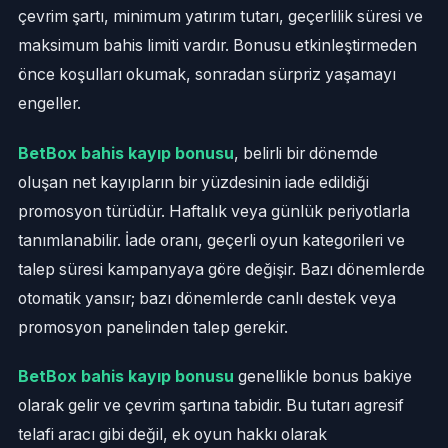
çevrim şartı, minimum yatırım tutarı, geçerlilik süresi ve
maksimum bahis limiti vardır. Bonusu etkinleştirmeden
önce koşulları okumak, sonradan sürpriz yaşamayı
engeller.
BetBox bahis kayıp bonusu
, belirli bir dönemde
oluşan net kayıpların bir yüzdesinin iade edildiği
promosyon türüdür. Haftalık veya günlük periyotlarla
tanımlanabilir. İade oranı, geçerli oyun kategorileri ve
talep süresi kampanyaya göre değişir. Bazı dönemlerde
otomatik yansır; bazı dönemlerde canlı destek veya
promosyon panelinden talep gerekir.
BetBox bahis kayıp bonusu
genellikle bonus bakiye
olarak gelir ve çevrim şartına tabidir. Bu tutarı agresif
telafi aracı gibi değil, ek oyun hakkı olarak