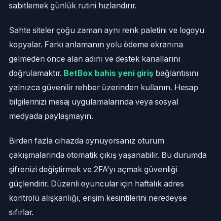
sabitlemek günlük rutini hızlandırır.
Sahte siteler çoğu zaman aynı renk paletini ve logoyu
kopyalar. Farkı anlamanın yolu ödeme ekranına
gelmeden önce alan adını ve destek kanallarını
doğrulamaktır.
BetBox bahis yeni giriş
bağlantısını
yalnızca güvenilir rehber üzerinden kullanın. Hesap
bilgilerinizi mesaj uygulamalarında veya sosyal
medyada paylaşmayın.
Birden fazla cihazda oynuyorsanız oturum
çakışmalarında otomatik çıkış yaşanabilir. Bu durumda
şifrenizi değiştirmek ve 2FA’yı açmak güvenliği
güçlendirir. Düzenli oyuncular için haftalık adres
kontrolü alışkanlığı, erişim kesintilerini neredeyse
sıfırlar.