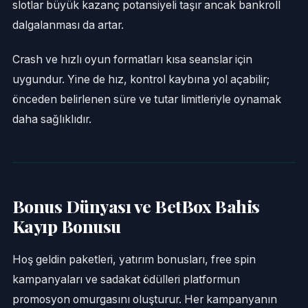
slotlar büyük kazanç potansiyeli taşır ancak bankroll
dalgalanması da artar.
Crash ve hızlı oyun formatları kısa seanslar için
uygundur. Yine de hız, kontrol kaybına yol açabilir;
önceden belirlenen süre ve tutar limitleriyle oynamak
daha sağlıklıdır.
Bonus Dünyası ve BetBox Bahis
Kayıp Bonusu
Hoş geldin paketleri, yatırım bonusları, free spin
kampanyaları ve sadakat ödülleri platformun
promosyon omurgasını oluşturur. Her kampanyanın