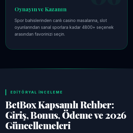
Oynayın ve Kazanın
Spor bahislerinden canlı casino masalarına, slot
oyunlarından sanal sporlara kadar 4800+ seçenek
arasından favorinizi seçin.
EDITÖRYAL İNCELEME
BetBox Kapsamlı Rehber:
Giriş, Bonus, Ödeme ve 2026
Güncellemeleri