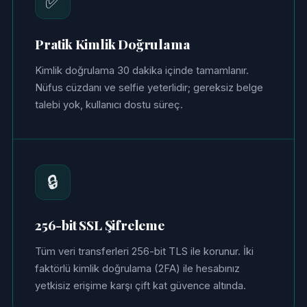
✅
Pratik Kimlik Doğrulama
Kimlik doğrulama 30 dakika içinde tamamlanır.
Nüfus cüzdanı ve selfie yeterlidir; gereksiz belge
talebi yok, kullanıcı dostu süreç.
🔒
256-bit SSL Şifreleme
Tüm veri transferleri 256-bit TLS ile korunur. İki
faktörlü kimlik doğrulama (2FA) ile hesabınız
yetkisiz erişime karşı çift kat güvence altında.