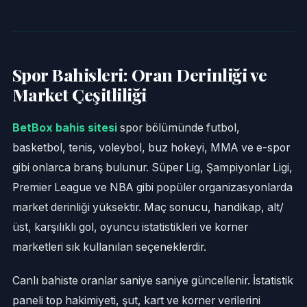
Spor Bahisleri: Oran Derinliği ve
Market Çeşitliliği
BetBox bahis sitesi
spor bölümünde futbol,
basketbol, tenis, voleybol, buz hokeyi, MMA ve e-spor
gibi onlarca branş bulunur. Süper Lig, Şampiyonlar Ligi,
Premier League ve NBA gibi popüler organizasyonlarda
market derinliği yüksektir. Maç sonucu, handikap, alt/
üst, karşılıklı gol, oyuncu istatistikleri ve korner
marketleri sık kullanılan seçeneklerdir.
Canlı bahiste oranlar saniye saniye güncellenir. İstatistik
paneli top hakimiyeti, şut, kart ve korner verilerini