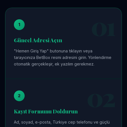
1
Güncel Adresi Açın
"Hemen Giriş Yap" butonuna tıklayın veya
tarayıcınıza BetBox resmi adresini girin. Yönlendirme
otomatik gerçekleşir, ek yazılım gerekmez.
2
Kayıt Formunu Doldurun
Ad, soyad, e-posta, Türkiye cep telefonu ve güçlü