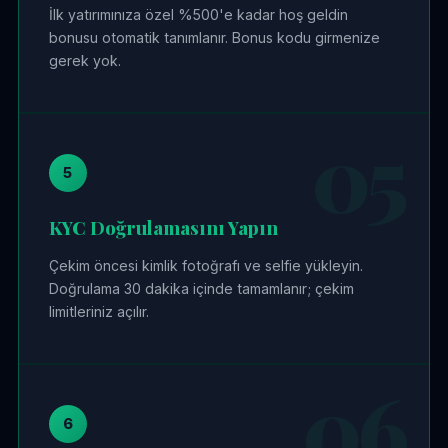
İlk yatırımınıza özel %500'e kadar hoş geldin
bonusu otomatik tanımlanır. Bonus kodu girmenize
gerek yok.
5
KYC Doğrulamasını Yapın
Çekim öncesi kimlik fotoğrafı ve selfie yükleyin.
Doğrulama 30 dakika içinde tamamlanır; çekim
limitleriniz açılır.
6