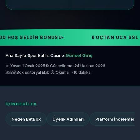
ONUSU
🔒 UÇTAN UCA SSL KORUMA
Ana Sayfa
›
Spor Bahis
›
Casino
›
Güncel Giriş
📅 Yayın: 1 Ocak 2025
🔄 Güncelleme: 24 Haziran 2026
✍️
BetBox Editöryal Ekibi
⏱️ Okuma: ~10 dakika
İÇINDEKILER
Neden BetBox
Üyelik Adımları
Platform İncelemesi