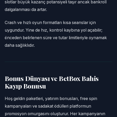
slotlar büyük kazanç potansiyeli taşır ancak bankroll
dalgalanması da artar.
Crash ve hızlı oyun formatları kısa seanslar için
uygundur. Yine de hız, kontrol kaybına yol açabilir;
önceden belirlenen süre ve tutar limitleriyle oynamak
daha sağlıklıdır.
Bonus Dünyası ve BetBox Bahis
Kayıp Bonusu
Hoş geldin paketleri, yatırım bonusları, free spin
kampanyaları ve sadakat ödülleri platformun
promosyon omurgasını oluşturur. Her kampanyanın