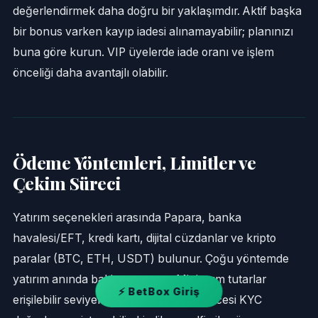
değerlendirmek daha doğru bir yaklaşımdır. Aktif başka
bir bonus varken kayıp iadesi alınamayabilir; planınızı
buna göre kurun. VIP üyelerde iade oranı ve işlem
önceliği daha avantajlı olabilir.
Ödeme Yöntemleri, Limitler ve
Çekim Süreci
Yatırım seçenekleri arasında Papara, banka
havalesi/EFT, kredi kartı, dijital cüzdanlar ve kripto
paralar (BTC, ETH, USDT) bulunur. Çoğu yöntemde
yatırım anında bakiyeye geçer. Minimum tutarlar
⚡ BetBox Giriş
erişilebilir seviyelerde tutulur. Çekim öncesi KYC