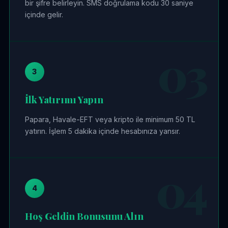
bir şifre belirleyin. SMS doğrulama kodu 30 saniye
içinde gelir.
3
İlk Yatırımı Yapın
Papara, Havale-EFT veya kripto ile minimum 50 TL
yatırın. İşlem 5 dakika içinde hesabınıza yansır.
4
Hoş Geldin Bonusunu Alın