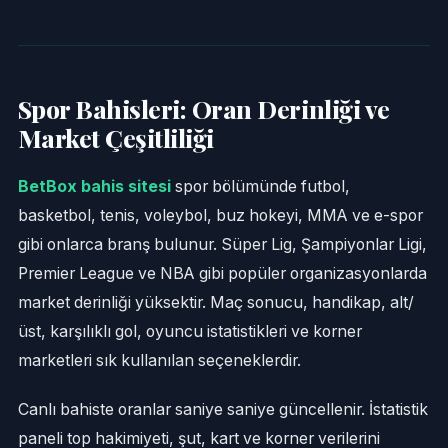
Spor Bahisleri: Oran Derinliği ve
Market Çeşitliliği
BetBox bahis sitesi
spor bölümünde futbol,
basketbol, tenis, voleybol, buz hokeyi, MMA ve e-spor
gibi onlarca branş bulunur. Süper Lig, Şampiyonlar Ligi,
Premier League ve NBA gibi popüler organizasyonlarda
market derinliği yüksektir. Maç sonucu, handikap, alt/
üst, karşılıklı gol, oyuncu istatistikleri ve korner
marketleri sık kullanılan seçeneklerdir.
Canlı bahiste oranlar saniye saniye güncellenir. İstatistik
paneli top hakimiyeti, şut, kart ve korner verilerini