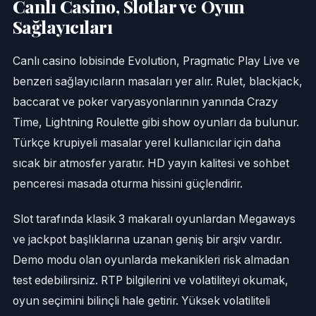
Canlı Casino, Slotlar ve Oyun
Sağlayıcıları
Canlı casino lobisinde Evolution, Pragmatic Play Live ve
benzeri sağlayıcıların masaları yer alır. Rulet, blackjack,
baccarat ve poker varyasyonlarının yanında Crazy
Time, Lightning Roulette gibi show oyunları da bulunur.
Türkçe krupiyeli masalar yerel kullanıcılar için daha
sıcak bir atmosfer yaratır. HD yayın kalitesi ve sohbet
penceresi masada oturma hissini güçlendirir.
Slot tarafında klasik 3 makaralı oyunlardan Megaways
ve jackpot başlıklarına uzanan geniş bir arşiv vardır.
Demo modu olan oyunlarda mekanikleri risk almadan
test edebilirsiniz. RTP bilgilerini ve volatiliteyi okumak,
oyun seçimini bilinçli hale getirir. Yüksek volatiliteli