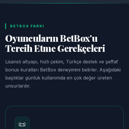
BETBOX FARKI
Oyuncuların BetBox'u
Tercih Etme Gerekçeleri
Lisanslı altyapı, hızlı çekim, Türkçe destek ve şeffaf
bonus kuralları BetBox deneyimini belirler. Aşağıdaki
başlıklar günlük kullanımda en çok değer üreten
unsurlardır.
📜