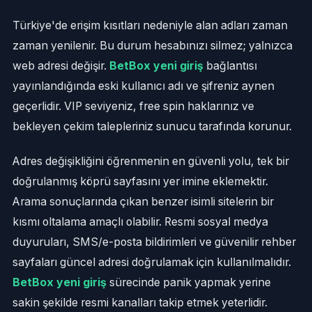
Türkiye'de erişim kısıtları nedeniyle alan adları zaman
zaman yenilenir. Bu durum hesabınızı silmez; yalnızca
web adresi değişir.
BetBox yeni giriş
bağlantısı
yayınlandığında eski kullanıcı adı ve şifreniz aynen
geçerlidir. VIP seviyeniz, free spin haklarınız ve
bekleyen çekim talepleriniz sunucu tarafında korunur.
Adres değişikliğini öğrenmenin en güvenli yolu, tek bir
doğrulanmış köprü sayfasını yer imine eklemektir.
Arama sonuçlarında çıkan benzer isimli sitelerin bir
kısmı oltalama amaçlı olabilir. Resmi sosyal medya
duyuruları, SMS/e-posta bildirimleri ve güvenilir rehber
sayfaları güncel adresi doğrulamak için kullanılmalıdır.
BetBox yeni giriş
sürecinde panik yapmak yerine
sakin şekilde resmi kanalları takip etmek yeterlidir.