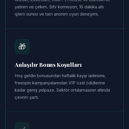
yatırım ve çekim. Sıfır komisyon, 10 dakika altı
işlem süresi ve tam anonim oyun deneyimi.
🎁
Anlaşılır Bonus Koşulları
Hoş geldin bonusundan haftalık kayıp iadesine,
freespin kampanyalarından VIP özel ödüllerine
kadar geniş yelpaze. Sektör ortalamasının altında
çevrim şartı.