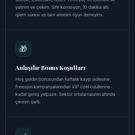
yatırım ve çekim. Sıfır komisyon, 10 dakika altı
işlem süresi ve tam anonim oyun deneyimi.
🎁
Anlaşılır Bonus Koşulları
Hoş geldin bonusundan haftalık kayıp iadesine,
freespin kampanyalarından VIP özel ödüllerine
kadar geniş yelpaze. Sektör ortalamasının altında
çevrim şartı.