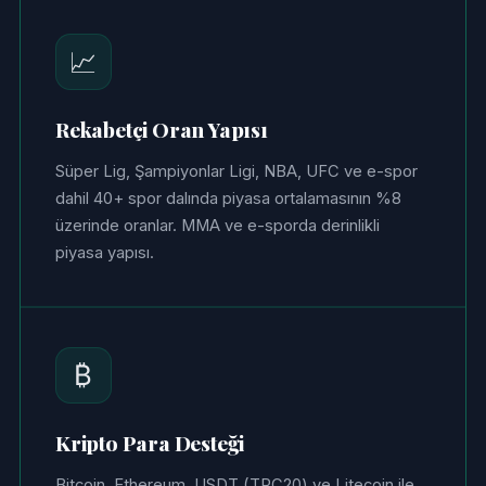
📈
Rekabetçi Oran Yapısı
Süper Lig, Şampiyonlar Ligi, NBA, UFC ve e-spor
dahil 40+ spor dalında piyasa ortalamasının %8
üzerinde oranlar. MMA ve e-sporda derinlikli
piyasa yapısı.
₿
Kripto Para Desteği
Bitcoin, Ethereum, USDT (TRC20) ve Litecoin ile