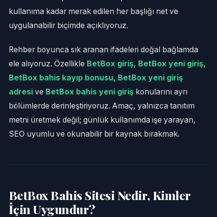
kullanıma kadar merak edilen her başlığı net ve
uygulanabilir biçimde açıklıyoruz.
Rehber boyunca sık aranan ifadeleri doğal bağlamda
ele alıyoruz. Özellikle
BetBox giriş
,
BetBox yeni giriş
,
BetBox bahis kayıp bonusu
,
BetBox yeni giriş
adresi
ve
BetBox bahis yeni giriş
konularını ayrı
bölümlerde derinleştiriyoruz. Amaç, yalnızca tanıtım
metni üretmek değil; günlük kullanımda işe yarayan,
SEO uyumlu ve okunabilir bir kaynak bırakmak.
BetBox Bahis Sitesi Nedir, Kimler
İçin Uygundur?