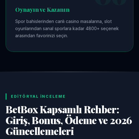
Oynayın ve Kazanın
Spor bahislerinden canlı casino masalarına, slot
oyunlarından sanal sporlara kadar 4800+ seçenek
arasından favorinizi seçin.
EDITÖRYAL İNCELEME
BetBox Kapsamlı Rehber:
Giriş, Bonus, Ödeme ve 2026
Güncellemeleri