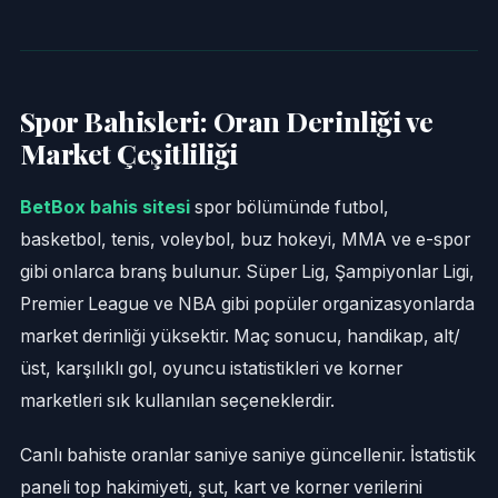
Spor Bahisleri: Oran Derinliği ve
Market Çeşitliliği
BetBox bahis sitesi
spor bölümünde futbol,
basketbol, tenis, voleybol, buz hokeyi, MMA ve e-spor
gibi onlarca branş bulunur. Süper Lig, Şampiyonlar Ligi,
Premier League ve NBA gibi popüler organizasyonlarda
market derinliği yüksektir. Maç sonucu, handikap, alt/
üst, karşılıklı gol, oyuncu istatistikleri ve korner
marketleri sık kullanılan seçeneklerdir.
Canlı bahiste oranlar saniye saniye güncellenir. İstatistik
paneli top hakimiyeti, şut, kart ve korner verilerini