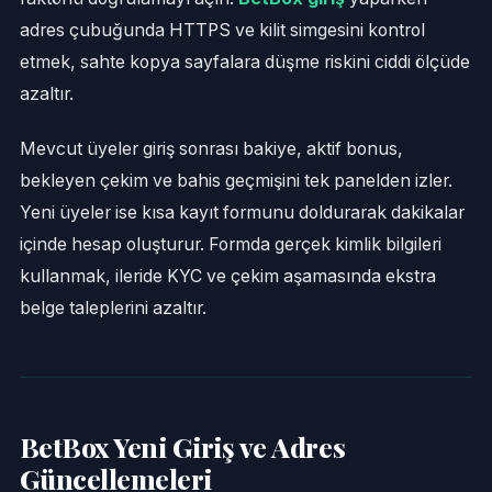
adres çubuğunda HTTPS ve kilit simgesini kontrol
etmek, sahte kopya sayfalara düşme riskini ciddi ölçüde
azaltır.
Mevcut üyeler giriş sonrası bakiye, aktif bonus,
bekleyen çekim ve bahis geçmişini tek panelden izler.
Yeni üyeler ise kısa kayıt formunu doldurarak dakikalar
içinde hesap oluşturur. Formda gerçek kimlik bilgileri
kullanmak, ileride KYC ve çekim aşamasında ekstra
belge taleplerini azaltır.
BetBox Yeni Giriş ve Adres
Güncellemeleri