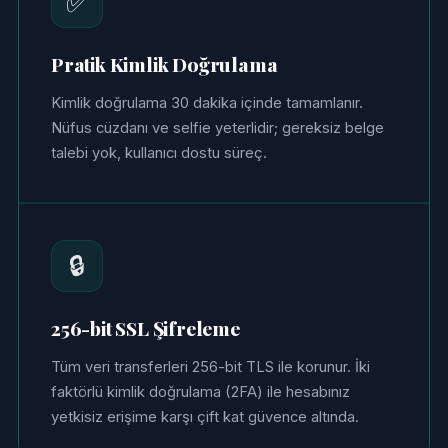
✅
Pratik Kimlik Doğrulama
Kimlik doğrulama 30 dakika içinde tamamlanır.
Nüfus cüzdanı ve selfie yeterlidir; gereksiz belge
talebi yok, kullanıcı dostu süreç.
🔒
256-bit SSL Şifreleme
Tüm veri transferleri 256-bit TLS ile korunur. İki
faktörlü kimlik doğrulama (2FA) ile hesabınız
yetkisiz erişime karşı çift kat güvence altında.