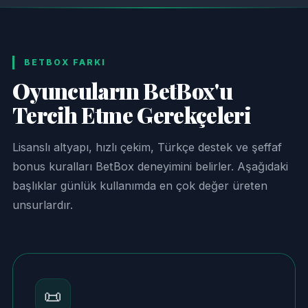
BETBOX FARKI
Oyuncuların BetBox'u
Tercih Etme Gerekçeleri
Lisanslı altyapı, hızlı çekim, Türkçe destek ve şeffaf
bonus kuralları BetBox deneyimini belirler. Aşağıdaki
başlıklar günlük kullanımda en çok değer üreten
unsurlardır.
📜