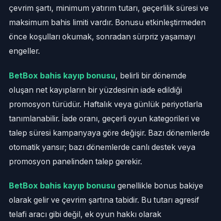
çevrim şartı, minimum yatırım tutarı, geçerlilik süresi ve
maksimum bahis limiti vardır. Bonusu etkinleştirmeden
önce koşulları okumak, sonradan sürpriz yaşamayı
engeller.
BetBox bahis kayıp bonusu
, belirli bir dönemde
oluşan net kayıpların bir yüzdesinin iade edildiği
promosyon türüdür. Haftalık veya günlük periyotlarla
tanımlanabilir. İade oranı, geçerli oyun kategorileri ve
talep süresi kampanyaya göre değişir. Bazı dönemlerde
otomatik yansır; bazı dönemlerde canlı destek veya
promosyon panelinden talep gerekir.
BetBox bahis kayıp bonusu
genellikle bonus bakiye
olarak gelir ve çevrim şartına tabidir. Bu tutarı agresif
telafi aracı gibi değil, ek oyun hakkı olarak