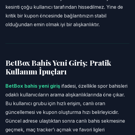
kesinti çoğu kullanıcı tarafından hissedilmez. Yine de
kritik bir kupon öncesinde bağlantınızın stabil
olduğundan emin olmak iyi bir alışkanlıktır.
BetBox Bahis Yeni Giriş: Pratik
Kullanım İpuçları
BetBox bahis yeni giriş
ifadesi, özellikle spor bahisleri
odaklı kullanıcıların arama alışkanlıklarında öne çıkar.
Bu kullanıcı grubu için hızlı erişim, canlı oran
güncellemesi ve kupon oluşturma hızı belirleyicidir.
Güncel adrese ulaştıktan sonra canlı bahis sekmesine
geçmek, maç tracker’ı açmak ve favori ligleri