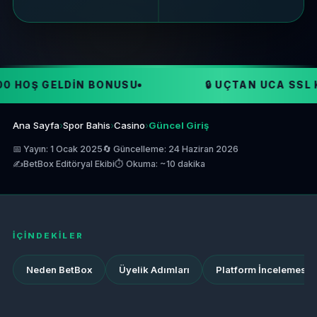
ONUSU
🔒 UÇTAN UCA SSL KORUMA
Ana Sayfa
›
Spor Bahis
›
Casino
›
Güncel Giriş
📅 Yayın: 1 Ocak 2025
🔄 Güncelleme: 24 Haziran 2026
✍️
BetBox Editöryal Ekibi
⏱️ Okuma: ~10 dakika
İÇINDEKILER
Neden BetBox
Üyelik Adımları
Platform İncelemesi