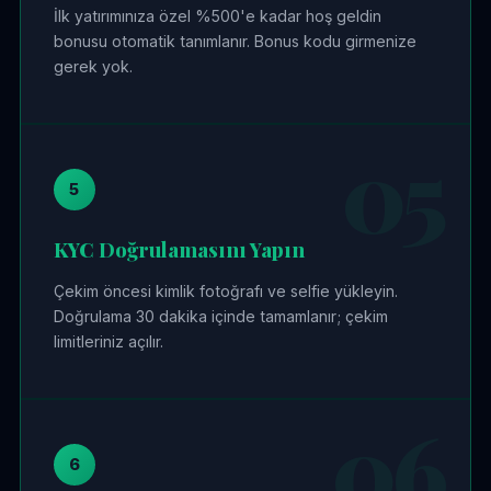
İlk yatırımınıza özel %500'e kadar hoş geldin
bonusu otomatik tanımlanır. Bonus kodu girmenize
gerek yok.
5
KYC Doğrulamasını Yapın
Çekim öncesi kimlik fotoğrafı ve selfie yükleyin.
Doğrulama 30 dakika içinde tamamlanır; çekim
limitleriniz açılır.
6