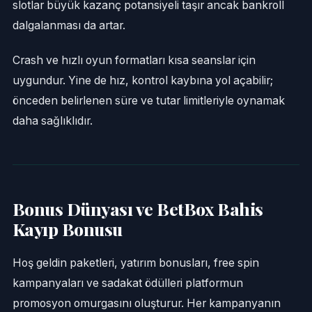
slotlar büyük kazanç potansiyeli taşır ancak bankroll
dalgalanması da artar.
Crash ve hızlı oyun formatları kısa seanslar için
uygundur. Yine de hız, kontrol kaybına yol açabilir;
önceden belirlenen süre ve tutar limitleriyle oynamak
daha sağlıklıdır.
Bonus Dünyası ve BetBox Bahis
Kayıp Bonusu
Hoş geldin paketleri, yatırım bonusları, free spin
kampanyaları ve sadakat ödülleri platformun
promosyon omurgasını oluşturur. Her kampanyanın