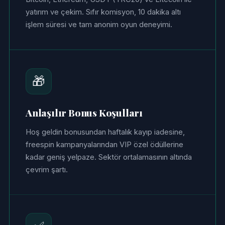
yatırım ve çekim. Sıfır komisyon, 10 dakika altı
işlem süresi ve tam anonim oyun deneyimi.
🎁
Anlaşılır Bonus Koşulları
Hoş geldin bonusundan haftalık kayıp iadesine,
freespin kampanyalarından VIP özel ödüllerine
kadar geniş yelpaze. Sektör ortalamasının altında
çevrim şartı.