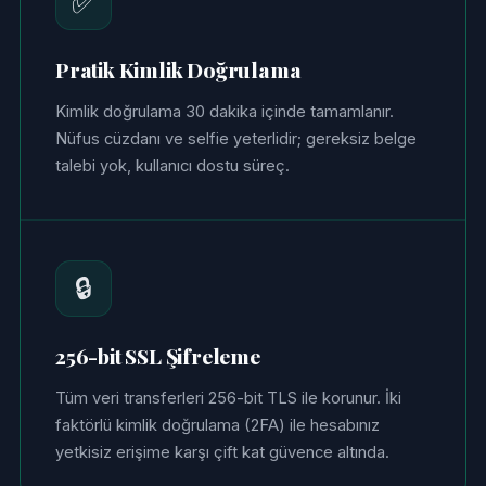
✅
Pratik Kimlik Doğrulama
Kimlik doğrulama 30 dakika içinde tamamlanır.
Nüfus cüzdanı ve selfie yeterlidir; gereksiz belge
talebi yok, kullanıcı dostu süreç.
🔒
256-bit SSL Şifreleme
Tüm veri transferleri 256-bit TLS ile korunur. İki
faktörlü kimlik doğrulama (2FA) ile hesabınız
yetkisiz erişime karşı çift kat güvence altında.