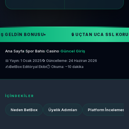
🔒 UÇTAN UCA SSL KORUMA
🇹🇷
Ana Sayfa
›
Spor Bahis
›
Casino
›
Güncel Giriş
📅 Yayın: 1 Ocak 2025
🔄 Güncelleme: 24 Haziran 2026
✍️
BetBox Editöryal Ekibi
⏱️ Okuma: ~10 dakika
İÇINDEKILER
Neden BetBox
Üyelik Adımları
Platform İncelemesi