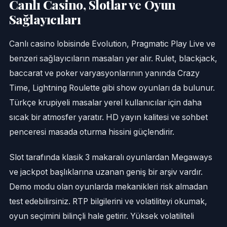
Canlı Casino, Slotlar ve Oyun
Sağlayıcıları
Canlı casino lobisinde Evolution, Pragmatic Play Live ve
benzeri sağlayıcıların masaları yer alır. Rulet, blackjack,
baccarat ve poker varyasyonlarının yanında Crazy
Time, Lightning Roulette gibi show oyunları da bulunur.
Türkçe krupiyeli masalar yerel kullanıcılar için daha
sıcak bir atmosfer yaratır. HD yayın kalitesi ve sohbet
penceresi masada oturma hissini güçlendirir.
Slot tarafında klasik 3 makaralı oyunlardan Megaways
ve jackpot başlıklarına uzanan geniş bir arşiv vardır.
Demo modu olan oyunlarda mekanikleri risk almadan
test edebilirsiniz. RTP bilgilerini ve volatiliteyi okumak,
oyun seçimini bilinçli hale getirir. Yüksek volatiliteli