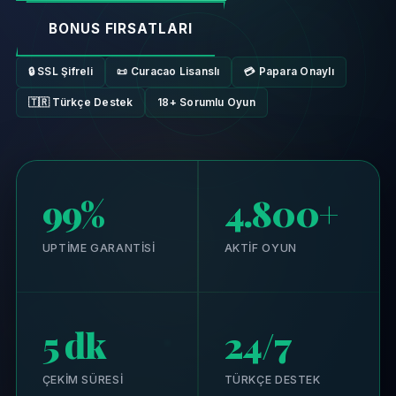
BONUS FIRSATLARI
🔒 SSL Şifreli
📜 Curacao Lisanslı
💳 Papara Onaylı
🇹🇷 Türkçe Destek
18+ Sorumlu Oyun
99%
4.800+
UPTIME GARANTISI
AKTIF OYUN
5 dk
24/7
ÇEKIM SÜRESI
TÜRKÇE DESTEK