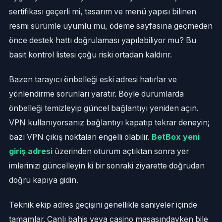
sertifikası geçerli mi, tasarım ve menü yapısı bilinen
resmi sürümle uyumlu mu, ödeme sayfasına geçmeden
önce destek hattı doğrulaması yapılabiliyor mu? Bu
basit kontrol listesi çoğu riski ortadan kaldırır.
Bazen tarayıcı önbelleği eski adresi hatırlar ve
yönlendirme sorunları yaratır. Böyle durumlarda
önbelleği temizleyip güncel bağlantıyı yeniden açın.
VPN kullanıyorsanız bağlantıyı kapatıp tekrar deneyin;
bazı VPN çıkış noktaları engelli olabilir.
BetBox yeni
giriş adresi
üzerinden oturum açtıktan sonra yer
imlerinizi güncelleyin ki bir sonraki ziyarette doğrudan
doğru kapıya gidin.
Teknik ekip adres geçişini genellikle saniyeler içinde
tamamlar. Canlı bahis veya casino masasındayken bile