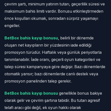
çevrim şartı, minimum yatırım tutarı, geçerlilik süresi ve
maksimum bahis limiti vardır. Bonusu etkinleştirmeden
önce koşulları okumak, sonradan sürpriz yaşamayı
engeller.
BetBox bahis kayıp bonusu
, belirli bir dönemde
oluşan net kayıpların bir yüzdesinin iade edildiği
promosyon türüdür. Haftalık veya günlük periyotlarla
tanımlanabilir. İade oranı, geçerli oyun kategorileri ve
talep süresi kampanyaya göre değişir. Bazı dönemlerde
otomatik yansır; bazı dönemlerde canlı destek veya
promosyon panelinden talep gerekir.
BetBox bahis kayıp bonusu
genellikle bonus bakiye
olarak gelir ve çevrim şartına tabidir. Bu tutarı agresif
telafi aracı gibi değil, ek oyun hakkı olarak