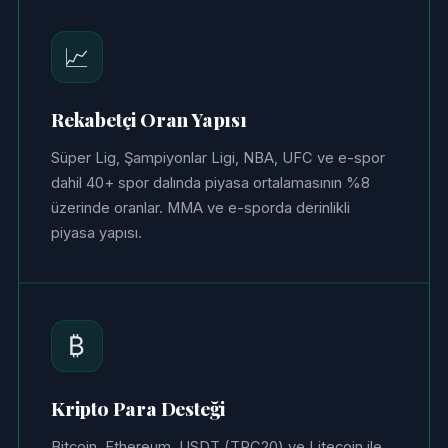
📈
Rekabetçi Oran Yapısı
Süper Lig, Şampiyonlar Ligi, NBA, UFC ve e-spor
dahil 40+ spor dalında piyasa ortalamasının %8
üzerinde oranlar. MMA ve e-sporda derinlikli
piyasa yapısı.
₿
Kripto Para Desteği
Bitcoin, Ethereum, USDT (TRC20) ve Litecoin ile