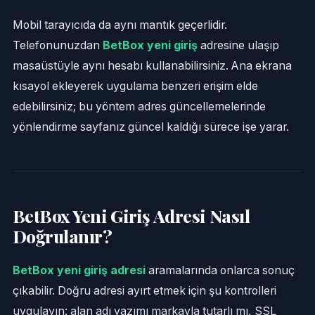
Mobil tarayıcıda da aynı mantık geçerlidir.
Telefonunuzdan
BetBox yeni giriş
adresine ulaşıp
masaüstüyle aynı hesabı kullanabilirsiniz. Ana ekrana
kısayol ekleyerek uygulama benzeri erişim elde
edebilirsiniz; bu yöntem adres güncellemelerinde
yönlendirme sayfanız güncel kaldığı sürece işe yarar.
BetBox Yeni Giriş Adresi Nasıl
Doğrulanır?
BetBox yeni giriş adresi
aramalarında onlarca sonuç
çıkabilir. Doğru adresi ayırt etmek için şu kontrolleri
uygulayın: alan adı yazımı markayla tutarlı mı, SSL