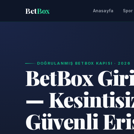
Bet
Box
Anasayfa
Spor
DOĞRULANMIŞ BETBOX KAPISI · 2026
BetBox Gir
— Kesintisi
Güvenli Er