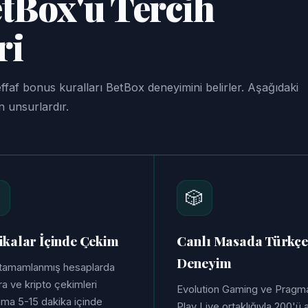
tBox'u Tercih
ri
effaf bonus kuralları BetBox deneyimini belirler. Aşağıdaki
 unsurlardır.
🎲
ikalar İçinde Çekim
Canlı Masada Türkç
Deneyim
tamamlanmış hesaplarda
a ve kripto çekimleri
Evolution Gaming ve Pragma
ama 5-15 dakika içinde
Play Live ortaklığıyla 200'ü 