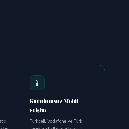
📱
e
Kurulumsuz Mobil
Erişim
tic
Turkcell, Vodafone ve Türk
aşkın
Telekom hatlarında tarayıcı