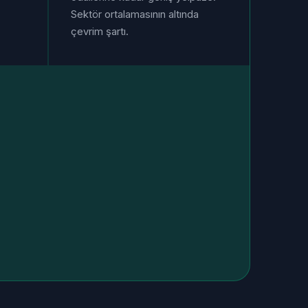
Sektör ortalamasının altında
çevrim şartı.