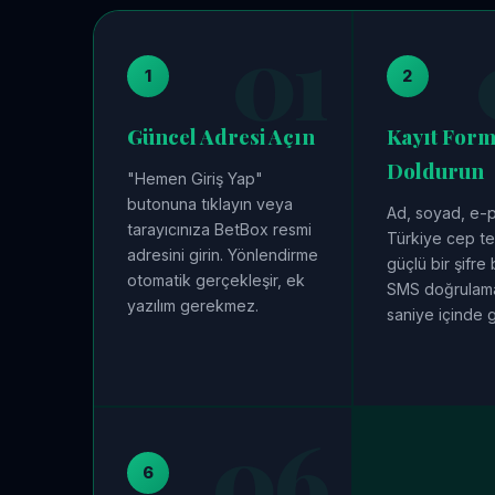
1
2
Güncel Adresi Açın
Kayıt For
Doldurun
"Hemen Giriş Yap"
butonuna tıklayın veya
Ad, soyad, e-p
tarayıcınıza BetBox resmi
Türkiye cep te
adresini girin. Yönlendirme
güçlü bir şifre 
otomatik gerçekleşir, ek
SMS doğrulam
yazılım gerekmez.
saniye içinde ge
6