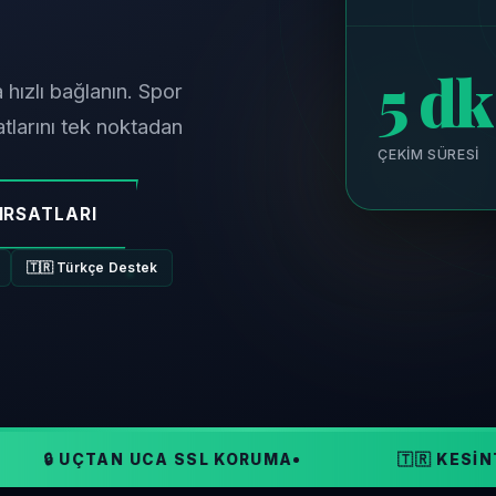
5 dk
 hızlı bağlanın. Spor
atlarını tek noktadan
ÇEKIM SÜRESI
IRSATLARI
🇹🇷 Türkçe Destek
SSL KORUMA
🇹🇷 KESINTISIZ TÜRKÇE DEST