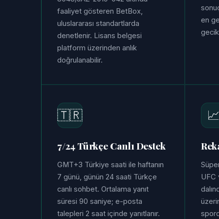
sonuç
faaliyet gösteren BetBox,
en ge
uluslararası standartlarda
geci
denetlenir. Lisans belgesi
platform üzerinden anlık
doğrulanabilir.
🇹🇷

7/24 Türkçe Canlı Destek
Rek
GMT+3 Türkiye saati ile haftanın
Süper
7 günü, günün 24 saati Türkçe
UFC v
canlı sohbet. Ortalama yanıt
dalın
süresi 90 saniye; e-posta
üzeri
talepleri 2 saat içinde yanıtlanır.
spord