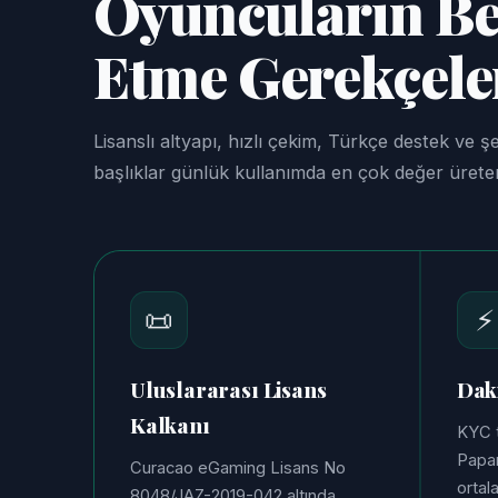
Oyuncuların Be
Etme Gerekçele
Lisanslı altyapı, hızlı çekim, Türkçe destek ve ş
başlıklar günlük kullanımda en çok değer üreten
📜
⚡
Uluslararası Lisans
Dak
Kalkanı
KYC 
Papar
Curacao eGaming Lisans No
ortal
8048/JAZ-2019-042 altında