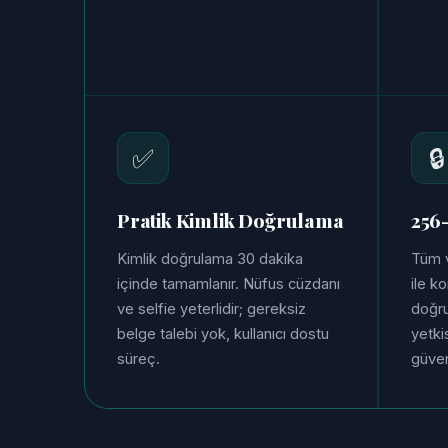
✅
🔒
Pratik Kimlik Doğrulama
256-
Kimlik doğrulama 30 dakika
Tüm v
içinde tamamlanır. Nüfus cüzdanı
ile ko
ve selfie yeterlidir; gereksiz
doğru
belge talebi yok, kullanıcı dostu
yetki
süreç.
güven