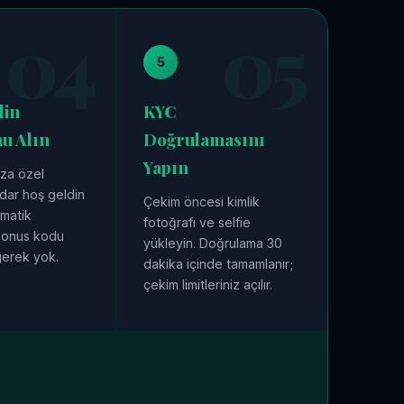
5
din
KYC
u Alın
Doğrulamasını
Yapın
nıza özel
ar hoş geldin
Çekim öncesi kimlik
matik
fotoğrafı ve selfie
 Bonus kodu
yükleyin. Doğrulama 30
gerek yok.
dakika içinde tamamlanır;
çekim limitleriniz açılır.