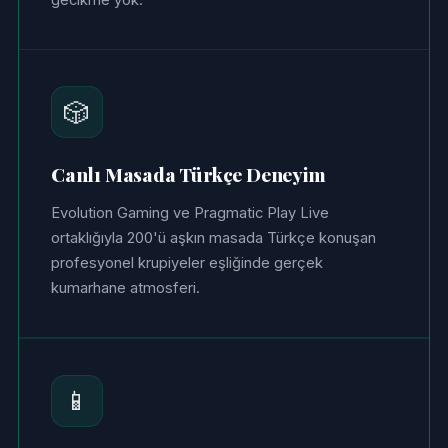
🎲
Canlı Masada Türkçe Deneyim
Evolution Gaming ve Pragmatic Play Live
ortaklığıyla 200'ü aşkın masada Türkçe konuşan
profesyonel krupiyeler eşliğinde gerçek
kumarhane atmosferi.
📱