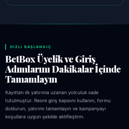
HIZLI BAŞLANGIÇ
BetBox Üyelik ve Giriş
Adımlarını Dakikalar İçinde
Tamamlayın
Kayıttan ilk yatırıma uzanan yolculuk sade
tutulmuştur. Resmi giriş kapısını kullanın, formu
doldurun, yatırımı tamamlayın ve kampanyayı
koşullara uygun şekilde aktifleştirin.