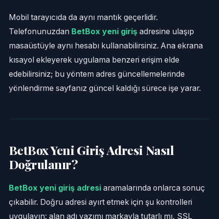
Mobil tarayıcıda da aynı mantık geçerlidir.
Telefonunuzdan
BetBox yeni giriş
adresine ulaşıp
masaüstüyle aynı hesabı kullanabilirsiniz. Ana ekrana
kısayol ekleyerek uygulama benzeri erişim elde
edebilirsiniz; bu yöntem adres güncellemelerinde
yönlendirme sayfanız güncel kaldığı sürece işe yarar.
BetBox Yeni Giriş Adresi Nasıl
Doğrulanır?
BetBox yeni giriş adresi
aramalarında onlarca sonuç
çıkabilir. Doğru adresi ayırt etmek için şu kontrolleri
uygulayın: alan adı yazımı markayla tutarlı mı, SSL