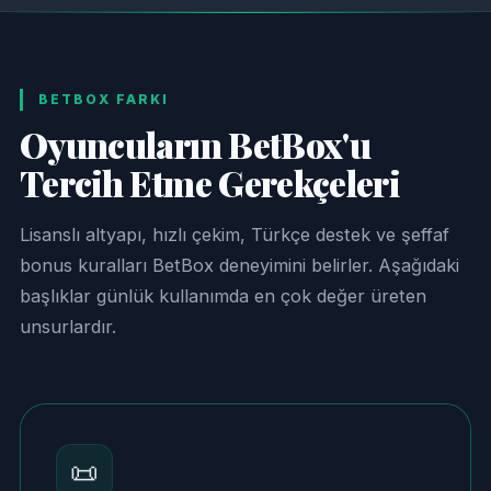
BETBOX FARKI
Oyuncuların BetBox'u
Tercih Etme Gerekçeleri
Lisanslı altyapı, hızlı çekim, Türkçe destek ve şeffaf
bonus kuralları BetBox deneyimini belirler. Aşağıdaki
başlıklar günlük kullanımda en çok değer üreten
unsurlardır.
📜