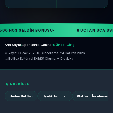
 BONUSU
🔒 UÇTAN UCA SSL KORUMA
Ana Sayfa
›
Spor Bahis
›
Casino
›
Güncel Giriş
📅 Yayın: 1 Ocak 2025
🔄 Güncelleme: 24 Haziran 2026
✍️
BetBox Editöryal Ekibi
⏱️ Okuma: ~10 dakika
İÇINDEKILER
Neden BetBox
Üyelik Adımları
Platform İncelemesi