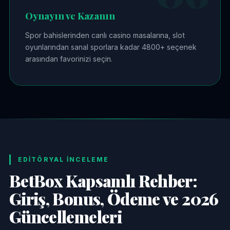
Oynayın ve Kazanın
Spor bahislerinden canlı casino masalarına, slot
oyunlarından sanal sporlara kadar 4800+ seçenek
arasından favorinizi seçin.
EDITÖRYAL İNCELEME
BetBox Kapsamlı Rehber:
Giriş, Bonus, Ödeme ve 2026
Güncellemeleri