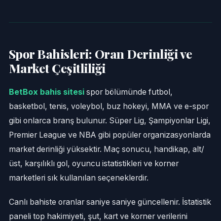
Spor Bahisleri: Oran Derinliği ve
Market Çeşitliliği
BetBox bahis sitesi
spor bölümünde futbol,
basketbol, tenis, voleybol, buz hokeyi, MMA ve e-spor
gibi onlarca branş bulunur. Süper Lig, Şampiyonlar Ligi,
Premier League ve NBA gibi popüler organizasyonlarda
market derinliği yüksektir. Maç sonucu, handikap, alt/
üst, karşılıklı gol, oyuncu istatistikleri ve korner
marketleri sık kullanılan seçeneklerdir.
Canlı bahiste oranlar saniye saniye güncellenir. İstatistik
paneli top hakimiyeti, şut, kart ve korner verilerini