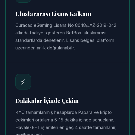
Uluslararası Lisans Kalkanı
Curacao eGaming Lisans No 8048/JAZ-2019-042
altında faaliyet gösteren BetBox, uluslararası
standartlarda denetlenir. Lisans belgesi platform
üzerinden anlık doğrulanabilir.
⚡
Dakikalar İçinde Çekim
KYC tamamlanmış hesaplarda Papara ve kripto
çekimleri ortalama 5-15 dakika içinde sonuçlanır.
Havale-EFT işlemleri en geç 4 saatte tamamlanır;
gecikme yok.