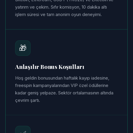
yatırım ve çekim. Sıfır komisyon, 10 dakika altı
işlem süresi ve tam anonim oyun deneyimi.
🎁
Anlaşılır Bonus Koşulları
Hoş geldin bonusundan haftalık kayıp iadesine,
freespin kampanyalarından VIP özel ödüllerine
kadar geniş yelpaze. Sektör ortalamasının altında
çevrim şartı.