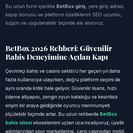
Bu uzun form içerikte
BetBox giriş
, yeni giriş adresi,
kayıp bonusu ve platform özelliklerini SEO uyumlu,
özgün ve uygulanabilir biçimde ele alıyoruz.
BetBox 2026 Rehberi: Güvenilir
Bahis Deneyimine Açılan Kapı
Çevrimiçi bahis ve casino sektörü her geçen yıl daha
fazla kullanıcıya ulaşırken, doğru platform seçimi de
aynı oranda kritik hale geliyor. Güvenilir lisans, hızlı
ödeme altyapısı, zengin oyun kataloğu ve kesintisiz
erişim bir araya geldiğinde oyuncu memnuniyeti
ölçülebilir biçimde artar. Bu uzun rehberde
BetBox
bahis sitesi
ekosistemini uçtan uca inceliyoruz; üyelik
adımlarından spor marketlerine, canlı casinodan mobil