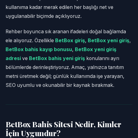
kullanıma kadar merak edilen her başlığı net ve
uygulanabilir biçimde açıklıyoruz.
Rehber boyunca sık aranan ifadeleri doğal bağlamda
ele alıyoruz. Özellikle
BetBox giriş
,
BetBox yeni giriş
,
BetBox bahis kayıp bonusu
,
BetBox yeni giriş
adresi
ve
BetBox bahis yeni giriş
konularını ayrı
bölümlerde derinleştiriyoruz. Amaç, yalnızca tanıtım
metni üretmek değil; günlük kullanımda işe yarayan,
SEO uyumlu ve okunabilir bir kaynak bırakmak.
BetBox Bahis Sitesi Nedir, Kimler
İçin Uygundur?