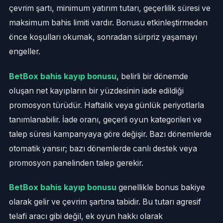
çevrim şartı, minimum yatırım tutarı, geçerlilik süresi ve
maksimum bahis limiti vardır. Bonusu etkinleştirmeden
önce koşulları okumak, sonradan sürpriz yaşamayı
engeller.
BetBox bahis kayıp bonusu
, belirli bir dönemde
oluşan net kayıpların bir yüzdesinin iade edildiği
promosyon türüdür. Haftalık veya günlük periyotlarla
tanımlanabilir. İade oranı, geçerli oyun kategorileri ve
talep süresi kampanyaya göre değişir. Bazı dönemlerde
otomatik yansır; bazı dönemlerde canlı destek veya
promosyon panelinden talep gerekir.
BetBox bahis kayıp bonusu
genellikle bonus bakiye
olarak gelir ve çevrim şartına tabidir. Bu tutarı agresif
telafi aracı gibi değil, ek oyun hakkı olarak