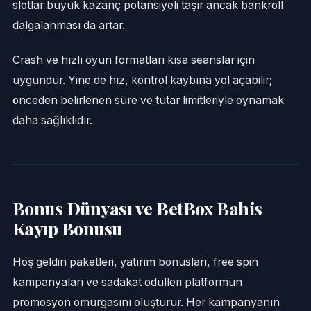
slotlar büyük kazanç potansiyeli taşır ancak bankroll
dalgalanması da artar.
Crash ve hızlı oyun formatları kısa seanslar için
uygundur. Yine de hız, kontrol kaybına yol açabilir;
önceden belirlenen süre ve tutar limitleriyle oynamak
daha sağlıklıdır.
Bonus Dünyası ve BetBox Bahis
Kayıp Bonusu
Hoş geldin paketleri, yatırım bonusları, free spin
kampanyaları ve sadakat ödülleri platformun
promosyon omurgasını oluşturur. Her kampanyanın