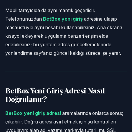
Mobil tarayıcıda da aynı mantık geçerlidir.
Telefonunuzdan
BetBox yeni giriş
adresine ulaşıp
masaüstüyle aynı hesabı kullanabilirsiniz. Ana ekrana
kısayol ekleyerek uygulama benzeri erişim elde
edebilirsiniz; bu yöntem adres güncellemelerinde
yönlendirme sayfanız güncel kaldığı sürece işe yarar.
BetBox Yeni Giriş Adresi Nasıl
Doğrulanır?
BetBox yeni giriş adresi
aramalarında onlarca sonuç
çıkabilir. Doğru adresi ayırt etmek için şu kontrolleri
uygulayın: alan adı yazımı markayla tutarlı mı, SSL