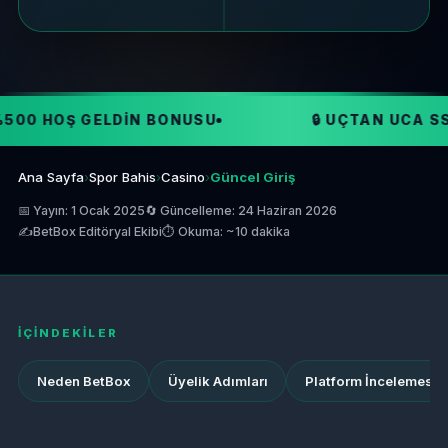
N BONUSU
🔒 UÇTAN UCA SSL KORUMA
Ana Sayfa
›
Spor Bahis
›
Casino
›
Güncel Giriş
📅 Yayın: 1 Ocak 2025
🔄 Güncelleme: 24 Haziran 2026
✍️
BetBox Editöryal Ekibi
⏱️ Okuma: ~10 dakika
İÇINDEKILER
Neden BetBox
Üyelik Adımları
Platform İncelemesi