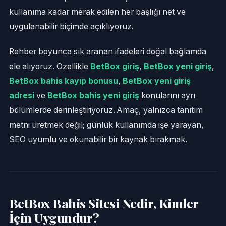
kullanıma kadar merak edilen her başlığı net ve
uygulanabilir biçimde açıklıyoruz.
Rehber boyunca sık aranan ifadeleri doğal bağlamda
ele alıyoruz. Özellikle
BetBox giriş
,
BetBox yeni giriş
,
BetBox bahis kayıp bonusu
,
BetBox yeni giriş
adresi
ve
BetBox bahis yeni giriş
konularını ayrı
bölümlerde derinleştiriyoruz. Amaç, yalnızca tanıtım
metni üretmek değil; günlük kullanımda işe yarayan,
SEO uyumlu ve okunabilir bir kaynak bırakmak.
BetBox Bahis Sitesi Nedir, Kimler
İçin Uygundur?