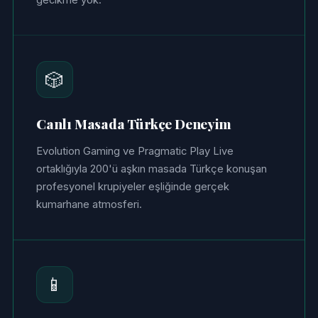
🎲
Canlı Masada Türkçe Deneyim
Evolution Gaming ve Pragmatic Play Live
ortaklığıyla 200'ü aşkın masada Türkçe konuşan
profesyonel krupiyeler eşliğinde gerçek
kumarhane atmosferi.
📱