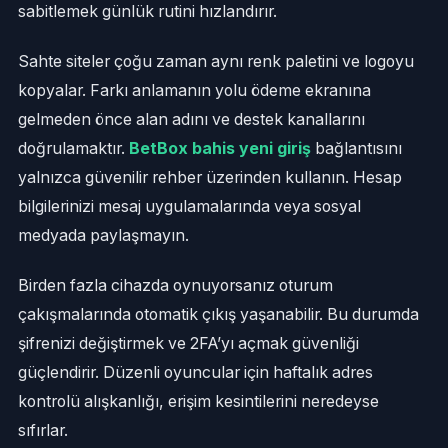
sabitlemek günlük rutini hızlandırır.
Sahte siteler çoğu zaman aynı renk paletini ve logoyu
kopyalar. Farkı anlamanın yolu ödeme ekranına
gelmeden önce alan adını ve destek kanallarını
doğrulamaktır.
BetBox bahis yeni giriş
bağlantısını
yalnızca güvenilir rehber üzerinden kullanın. Hesap
bilgilerinizi mesaj uygulamalarında veya sosyal
medyada paylaşmayın.
Birden fazla cihazda oynuyorsanız oturum
çakışmalarında otomatik çıkış yaşanabilir. Bu durumda
şifrenizi değiştirmek ve 2FA’yı açmak güvenliği
güçlendirir. Düzenli oyuncular için haftalık adres
kontrolü alışkanlığı, erişim kesintilerini neredeyse
sıfırlar.