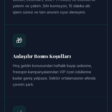
yatırım ve çekim. Sıfır komisyon, 10 dakika altı
işlem süresi ve tam anonim oyun deneyimi.
🎁
Anlaşılır Bonus Koşulları
Hoş geldin bonusundan haftalık kayıp iadesine,
freespin kampanyalarından VIP özel ödüllerine
kadar geniş yelpaze. Sektör ortalamasının altında
çevrim şartı.