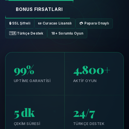
BONUS FIRSATLARI
🔒 SSL Şifreli
📜 Curacao Lisanslı
💳 Papara Onaylı
🇹🇷 Türkçe Destek
18+ Sorumlu Oyun
99%
4.800+
UPTIME GARANTISI
AKTIF OYUN
5 dk
24/7
ÇEKIM SÜRESI
TÜRKÇE DESTEK