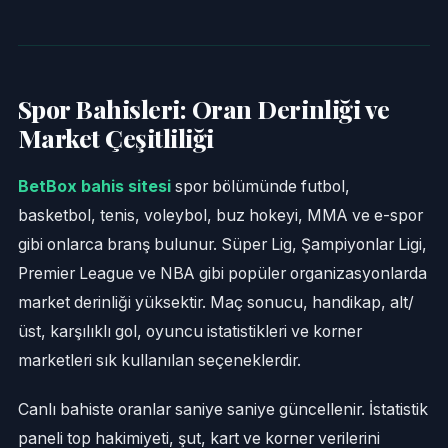
Spor Bahisleri: Oran Derinliği ve
Market Çeşitliliği
BetBox bahis sitesi
spor bölümünde futbol,
basketbol, tenis, voleybol, buz hokeyi, MMA ve e-spor
gibi onlarca branş bulunur. Süper Lig, Şampiyonlar Ligi,
Premier League ve NBA gibi popüler organizasyonlarda
market derinliği yüksektir. Maç sonucu, handikap, alt/
üst, karşılıklı gol, oyuncu istatistikleri ve korner
marketleri sık kullanılan seçeneklerdir.
Canlı bahiste oranlar saniye saniye güncellenir. İstatistik
paneli top hakimiyeti, şut, kart ve korner verilerini