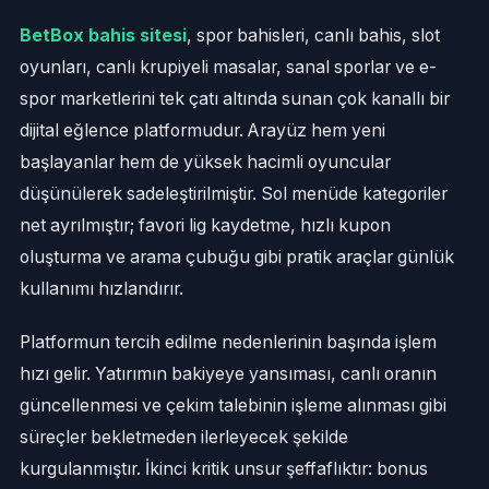
BetBox bahis sitesi
, spor bahisleri, canlı bahis, slot
oyunları, canlı krupiyeli masalar, sanal sporlar ve e-
spor marketlerini tek çatı altında sunan çok kanallı bir
dijital eğlence platformudur. Arayüz hem yeni
başlayanlar hem de yüksek hacimli oyuncular
düşünülerek sadeleştirilmiştir. Sol menüde kategoriler
net ayrılmıştır; favori lig kaydetme, hızlı kupon
oluşturma ve arama çubuğu gibi pratik araçlar günlük
kullanımı hızlandırır.
Platformun tercih edilme nedenlerinin başında işlem
hızı gelir. Yatırımın bakiyeye yansıması, canlı oranın
güncellenmesi ve çekim talebinin işleme alınması gibi
süreçler bekletmeden ilerleyecek şekilde
kurgulanmıştır. İkinci kritik unsur şeffaflıktır: bonus