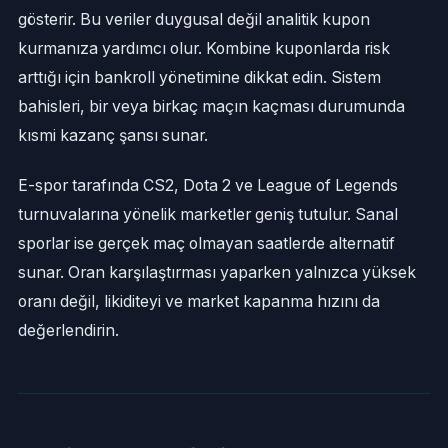
gösterir. Bu veriler duygusal değil analitik kupon
kurmanıza yardımcı olur. Kombine kuponlarda risk
arttığı için bankroll yönetimine dikkat edin. Sistem
bahisleri, bir veya birkaç maçın kaçması durumunda
kısmi kazanç şansı sunar.
E-spor tarafında CS2, Dota 2 ve League of Legends
turnuvalarına yönelik marketler geniş tutulur. Sanal
sporlar ise gerçek maç olmayan saatlerde alternatif
sunar. Oran karşılaştırması yaparken yalnızca yüksek
oranı değil, likiditeyi ve market kapanma hızını da
değerlendirin.