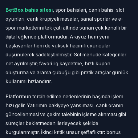
BetBox bahis sitesi
, spor bahisleri, canlı bahis, slot
oyunları, canlı krupiyeli masalar, sanal sporlar ve e-
spor marketlerini tek çatı altında sunan çok kanallı bir
dijital eğlence platformudur. Arayüz hem yeni
başlayanlar hem de yüksek hacimli oyuncular
düşünülerek sadeleştirilmiştir. Sol menüde kategoriler
net ayrılmıştır; favori lig kaydetme, hızlı kupon
oluşturma ve arama çubuğu gibi pratik araçlar günlük
kullanımı hızlandırır.
Platformun tercih edilme nedenlerinin başında işlem
hızı gelir. Yatırımın bakiyeye yansıması, canlı oranın
güncellenmesi ve çekim talebinin işleme alınması gibi
süreçler bekletmeden ilerleyecek şekilde
kurgulanmıştır. İkinci kritik unsur şeffaflıktır: bonus