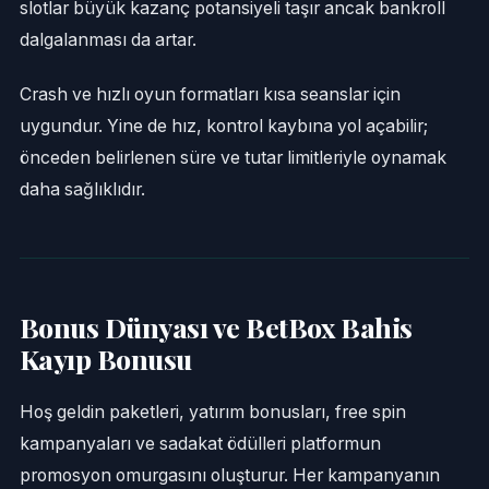
slotlar büyük kazanç potansiyeli taşır ancak bankroll
dalgalanması da artar.
Crash ve hızlı oyun formatları kısa seanslar için
uygundur. Yine de hız, kontrol kaybına yol açabilir;
önceden belirlenen süre ve tutar limitleriyle oynamak
daha sağlıklıdır.
Bonus Dünyası ve BetBox Bahis
Kayıp Bonusu
Hoş geldin paketleri, yatırım bonusları, free spin
kampanyaları ve sadakat ödülleri platformun
promosyon omurgasını oluşturur. Her kampanyanın