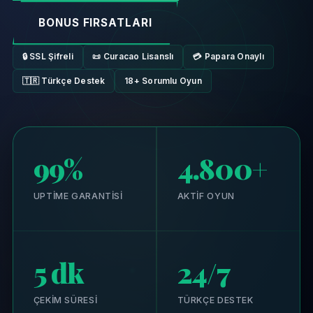
BONUS FIRSATLARI
🔒 SSL Şifreli
📜 Curacao Lisanslı
💳 Papara Onaylı
🇹🇷 Türkçe Destek
18+ Sorumlu Oyun
99%
4.800+
UPTIME GARANTISI
AKTIF OYUN
5 dk
24/7
ÇEKIM SÜRESI
TÜRKÇE DESTEK