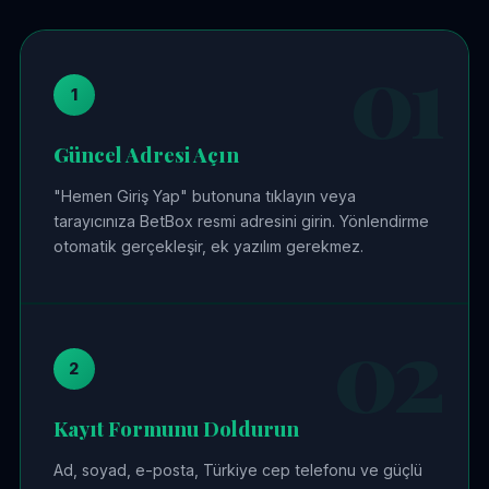
1
Güncel Adresi Açın
"Hemen Giriş Yap" butonuna tıklayın veya
tarayıcınıza BetBox resmi adresini girin. Yönlendirme
otomatik gerçekleşir, ek yazılım gerekmez.
2
Kayıt Formunu Doldurun
Ad, soyad, e-posta, Türkiye cep telefonu ve güçlü