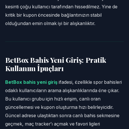
kesinti çoğu kullanıcı tarafından hissedilmez. Yine de
kritik bir kupon öncesinde bağlantınızın stabil
olduğundan emin olmak iyi bir alışkanlıktır.
BetBox Bahis Yeni Giriş: Pratik
Kullanım İpuçları
BetBox bahis yeni giriş
ifadesi, özellikle spor bahisleri
odaklı kullanıcıların arama alışkanlıklarında öne çıkar.
Bu kullanıcı grubu için hızlı erişim, canlı oran
güncellemesi ve kupon oluşturma hızı belirleyicidir.
Güncel adrese ulaştıktan sonra canlı bahis sekmesine
geçmek, maç tracker’ı açmak ve favori ligleri