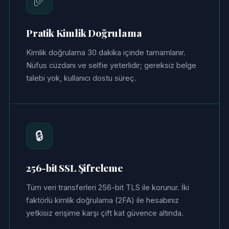
✅
Pratik Kimlik Doğrulama
Kimlik doğrulama 30 dakika içinde tamamlanır.
Nüfus cüzdanı ve selfie yeterlidir; gereksiz belge
talebi yok, kullanıcı dostu süreç.
🔒
256-bit SSL Şifreleme
Tüm veri transferleri 256-bit TLS ile korunur. İki
faktörlü kimlik doğrulama (2FA) ile hesabınız
yetkisiz erişime karşı çift kat güvence altında.