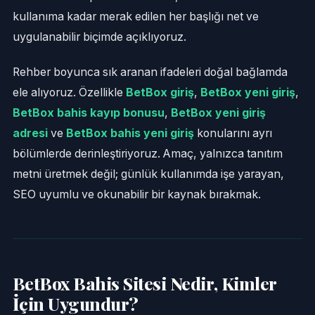
kullanıma kadar merak edilen her başlığı net ve
uygulanabilir biçimde açıklıyoruz.
Rehber boyunca sık aranan ifadeleri doğal bağlamda
ele alıyoruz. Özellikle
BetBox giriş
,
BetBox yeni giriş
,
BetBox bahis kayıp bonusu
,
BetBox yeni giriş
adresi
ve
BetBox bahis yeni giriş
konularını ayrı
bölümlerde derinleştiriyoruz. Amaç, yalnızca tanıtım
metni üretmek değil; günlük kullanımda işe yarayan,
SEO uyumlu ve okunabilir bir kaynak bırakmak.
BetBox Bahis Sitesi Nedir, Kimler
İçin Uygundur?