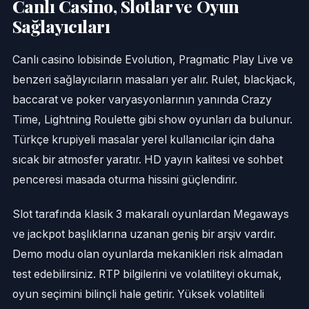
Canlı Casino, Slotlar ve Oyun
Sağlayıcıları
Canlı casino lobisinde Evolution, Pragmatic Play Live ve
benzeri sağlayıcıların masaları yer alır. Rulet, blackjack,
baccarat ve poker varyasyonlarının yanında Crazy
Time, Lightning Roulette gibi show oyunları da bulunur.
Türkçe krupiyeli masalar yerel kullanıcılar için daha
sıcak bir atmosfer yaratır. HD yayın kalitesi ve sohbet
penceresi masada oturma hissini güçlendirir.
Slot tarafında klasik 3 makaralı oyunlardan Megaways
ve jackpot başlıklarına uzanan geniş bir arşiv vardır.
Demo modu olan oyunlarda mekanikleri risk almadan
test edebilirsiniz. RTP bilgilerini ve volatiliteyi okumak,
oyun seçimini bilinçli hale getirir. Yüksek volatiliteli