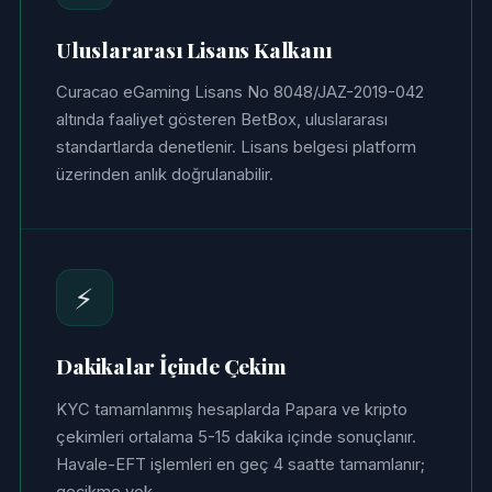
Uluslararası Lisans Kalkanı
Curacao eGaming Lisans No 8048/JAZ-2019-042
altında faaliyet gösteren BetBox, uluslararası
standartlarda denetlenir. Lisans belgesi platform
üzerinden anlık doğrulanabilir.
⚡
Dakikalar İçinde Çekim
KYC tamamlanmış hesaplarda Papara ve kripto
çekimleri ortalama 5-15 dakika içinde sonuçlanır.
Havale-EFT işlemleri en geç 4 saatte tamamlanır;
gecikme yok.