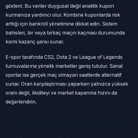
gösterir. Bu veriler duygusal değil analitik kupon
kurmanıza yardımcı olur. Kombine kuponlarda risk
arttığı için bankroll yönetimine dikkat edin. Sistem
bahisleri, bir veya birkaç maçın kaçması durumunda
kısmi kazanç şansı sunar.
E-spor tarafında CS2, Dota 2 ve League of Legends
turnuvalarına yönelik marketler geniş tutulur. Sanal
sporlar ise gerçek maç olmayan saatlerde alternatif
sunar. Oran karşılaştırması yaparken yalnızca yüksek
oranı değil, likiditeyi ve market kapanma hızını da
değerlendirin.