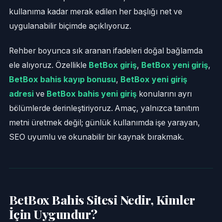
kullanıma kadar merak edilen her başlığı net ve
uygulanabilir biçimde açıklıyoruz.
Rehber boyunca sık aranan ifadeleri doğal bağlamda
ele alıyoruz. Özellikle
BetBox giriş
,
BetBox yeni giriş
,
BetBox bahis kayıp bonusu
,
BetBox yeni giriş
adresi
ve
BetBox bahis yeni giriş
konularını ayrı
bölümlerde derinleştiriyoruz. Amaç, yalnızca tanıtım
metni üretmek değil; günlük kullanımda işe yarayan,
SEO uyumlu ve okunabilir bir kaynak bırakmak.
BetBox Bahis Sitesi Nedir, Kimler
İçin Uygundur?