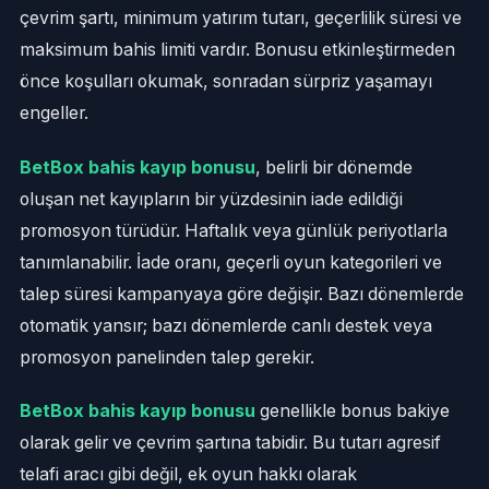
çevrim şartı, minimum yatırım tutarı, geçerlilik süresi ve
maksimum bahis limiti vardır. Bonusu etkinleştirmeden
önce koşulları okumak, sonradan sürpriz yaşamayı
engeller.
BetBox bahis kayıp bonusu
, belirli bir dönemde
oluşan net kayıpların bir yüzdesinin iade edildiği
promosyon türüdür. Haftalık veya günlük periyotlarla
tanımlanabilir. İade oranı, geçerli oyun kategorileri ve
talep süresi kampanyaya göre değişir. Bazı dönemlerde
otomatik yansır; bazı dönemlerde canlı destek veya
promosyon panelinden talep gerekir.
BetBox bahis kayıp bonusu
genellikle bonus bakiye
olarak gelir ve çevrim şartına tabidir. Bu tutarı agresif
telafi aracı gibi değil, ek oyun hakkı olarak