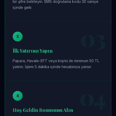
bir şifre belirleyin. SMS doğrulama kodu 30 saniye
içinde gelir.
3
İlk Yatırımı Yapın
Papara, Havale-EFT veya kripto ile minimum 50 TL
yatırın. İşlem 5 dakika içinde hesabınıza yansır.
4
Hoş Geldin Bonusunu Alın