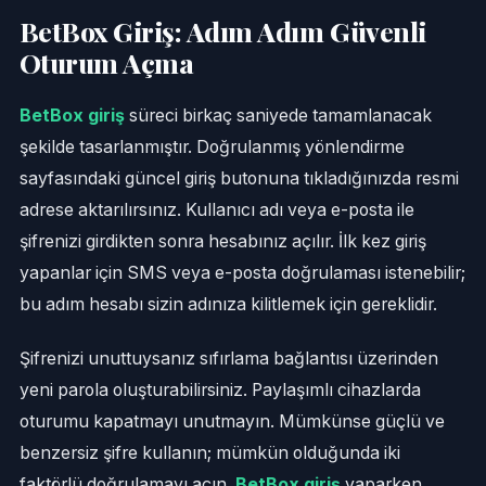
BetBox Giriş: Adım Adım Güvenli
Oturum Açma
BetBox giriş
süreci birkaç saniyede tamamlanacak
şekilde tasarlanmıştır. Doğrulanmış yönlendirme
sayfasındaki güncel giriş butonuna tıkladığınızda resmi
adrese aktarılırsınız. Kullanıcı adı veya e-posta ile
şifrenizi girdikten sonra hesabınız açılır. İlk kez giriş
yapanlar için SMS veya e-posta doğrulaması istenebilir;
bu adım hesabı sizin adınıza kilitlemek için gereklidir.
Şifrenizi unuttuysanız sıfırlama bağlantısı üzerinden
yeni parola oluşturabilirsiniz. Paylaşımlı cihazlarda
oturumu kapatmayı unutmayın. Mümkünse güçlü ve
benzersiz şifre kullanın; mümkün olduğunda iki
faktörlü doğrulamayı açın.
BetBox giriş
yaparken