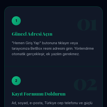
1
Güncel Adresi Açın
"Hemen Giriş Yap" butonuna tıklayın veya
tarayıcınıza BetBox resmi adresini girin. Yönlendirme
otomatik gerçekleşir, ek yazılım gerekmez.
2
Kayıt Formunu Doldurun
Ad, soyad, e-posta, Türkiye cep telefonu ve güçlü