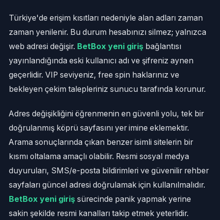
Türkiye'de erişim kısıtları nedeniyle alan adları zaman
zaman yenilenir. Bu durum hesabınızı silmez; yalnızca
web adresi değişir.
BetBox yeni giriş
bağlantısı
yayınlandığında eski kullanıcı adı ve şifreniz aynen
geçerlidir. VIP seviyeniz, free spin haklarınız ve
bekleyen çekim talepleriniz sunucu tarafında korunur.
Adres değişikliğini öğrenmenin en güvenli yolu, tek bir
doğrulanmış köprü sayfasını yer imine eklemektir.
Arama sonuçlarında çıkan benzer isimli sitelerin bir
kısmı oltalama amaçlı olabilir. Resmi sosyal medya
duyuruları, SMS/e-posta bildirimleri ve güvenilir rehber
sayfaları güncel adresi doğrulamak için kullanılmalıdır.
BetBox yeni giriş
sürecinde panik yapmak yerine
sakin şekilde resmi kanalları takip etmek yeterlidir.