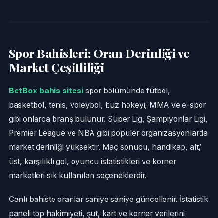
Spor Bahisleri: Oran Derinliği ve
Market Çeşitliliği
BetBox bahis sitesi
spor bölümünde futbol,
basketbol, tenis, voleybol, buz hokeyi, MMA ve e-spor
gibi onlarca branş bulunur. Süper Lig, Şampiyonlar Ligi,
Premier League ve NBA gibi popüler organizasyonlarda
market derinliği yüksektir. Maç sonucu, handikap, alt/
üst, karşılıklı gol, oyuncu istatistikleri ve korner
marketleri sık kullanılan seçeneklerdir.
Canlı bahiste oranlar saniye saniye güncellenir. İstatistik
paneli top hakimiyeti, şut, kart ve korner verilerini