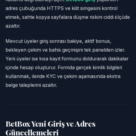
adres çubuğunda HTTPS ve kilit simgesini kontrol
etmek, sahte kopya sayfalara düşme riskini ciddi ölçüde
azaltır.
Mevcut üyeler giriş sonrası bakiye, aktif bonus,
bekleyen çekim ve bahis geçmişini tek panelden izler.
Yeni üyeler ise kısa kayıt formunu doldurarak dakikalar
içinde hesap oluşturur. Formda gerçek kimlik bilgileri
kullanmak, ileride KYC ve çekim aşamasında ekstra
belge taleplerini azaltır.
BetBox Yeni Giriş ve Adres
Güncellemeleri