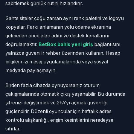
sabitlemek günlük rutini hızlandırır.
Sahte siteler çoğu zaman aynı renk paletini ve logoyu
kopyalar. Farkı anlamanın yolu ödeme ekranına
gelmeden önce alan adını ve destek kanallarını
doğrulamaktır.
BetBox bahis yeni giriş
bağlantısını
yalnızca güvenilir rehber üzerinden kullanın. Hesap
bilgilerinizi mesaj uygulamalarında veya sosyal
medyada paylaşmayın.
Birden fazla cihazda oynuyorsanız oturum
çakışmalarında otomatik çıkış yaşanabilir. Bu durumda
şifrenizi değiştirmek ve 2FA’yı açmak güvenliği
güçlendirir. Düzenli oyuncular için haftalık adres
kontrolü alışkanlığı, erişim kesintilerini neredeyse
sıfırlar.