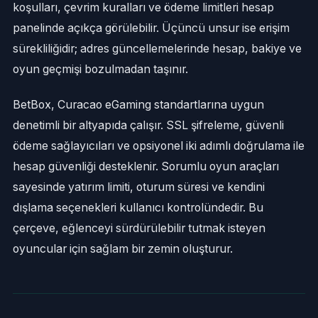
koşulları, çevrim kuralları ve ödeme limitleri hesap
panelinde açıkça görülebilir. Üçüncü unsur ise erişim
sürekliliğidir; adres güncellemelerinde hesap, bakiye ve
oyun geçmişi bozulmadan taşınır.
BetBox, Curacao eGaming standartlarına uygun
denetimli bir altyapıda çalışır. SSL şifreleme, güvenli
ödeme sağlayıcıları ve opsiyonel iki adımlı doğrulama ile
hesap güvenliği desteklenir. Sorumlu oyun araçları
sayesinde yatırım limiti, oturum süresi ve kendini
dışlama seçenekleri kullanıcı kontrolündedir. Bu
çerçeve, eğlenceyi sürdürülebilir tutmak isteyen
oyuncular için sağlam bir zemin oluşturur.