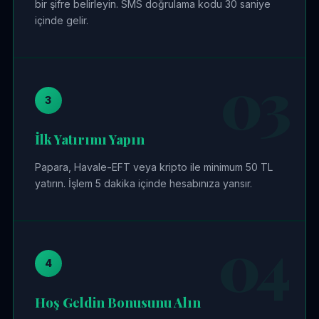
bir şifre belirleyin. SMS doğrulama kodu 30 saniye
içinde gelir.
3
İlk Yatırımı Yapın
Papara, Havale-EFT veya kripto ile minimum 50 TL
yatırın. İşlem 5 dakika içinde hesabınıza yansır.
4
Hoş Geldin Bonusunu Alın