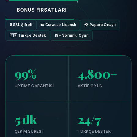
BONUS FIRSATLARI
🔒 SSL Şifreli
📜 Curacao Lisanslı
💳 Papara Onaylı
🇹🇷 Türkçe Destek
18+ Sorumlu Oyun
99%
4.800+
UPTIME GARANTISI
AKTIF OYUN
5 dk
24/7
ÇEKIM SÜRESI
TÜRKÇE DESTEK