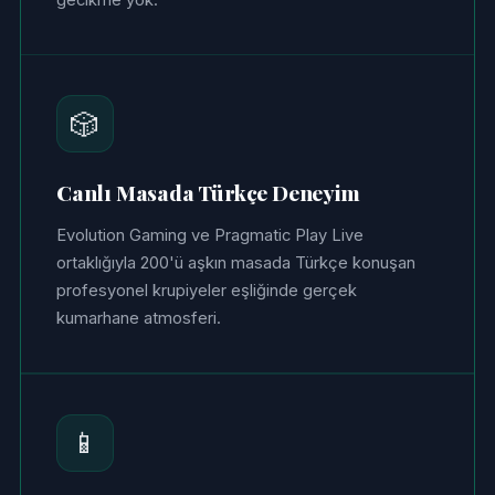
🎲
Canlı Masada Türkçe Deneyim
Evolution Gaming ve Pragmatic Play Live
ortaklığıyla 200'ü aşkın masada Türkçe konuşan
profesyonel krupiyeler eşliğinde gerçek
kumarhane atmosferi.
📱