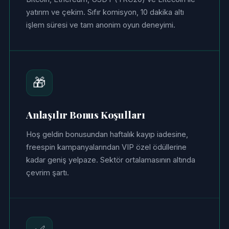
yatırım ve çekim. Sıfır komisyon, 10 dakika altı
işlem süresi ve tam anonim oyun deneyimi.
🎁
Anlaşılır Bonus Koşulları
Hoş geldin bonusundan haftalık kayıp iadesine,
freespin kampanyalarından VIP özel ödüllerine
kadar geniş yelpaze. Sektör ortalamasının altında
çevrim şartı.