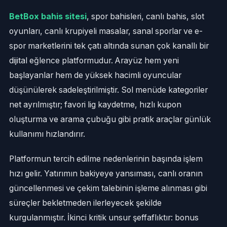
BetBox bahis sitesi
, spor bahisleri, canlı bahis, slot
oyunları, canlı krupiyeli masalar, sanal sporlar ve e-
spor marketlerini tek çatı altında sunan çok kanallı bir
dijital eğlence platformudur. Arayüz hem yeni
başlayanlar hem de yüksek hacimli oyuncular
düşünülerek sadeleştirilmiştir. Sol menüde kategoriler
net ayrılmıştır; favori lig kaydetme, hızlı kupon
oluşturma ve arama çubuğu gibi pratik araçlar günlük
kullanımı hızlandırır.
Platformun tercih edilme nedenlerinin başında işlem
hızı gelir. Yatırımın bakiyeye yansıması, canlı oranın
güncellenmesi ve çekim talebinin işleme alınması gibi
süreçler bekletmeden ilerleyecek şekilde
kurgulanmıştır. İkinci kritik unsur şeffaflıktır: bonus