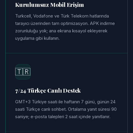
Kurulumsuz Mobil Erişim
Turkcell, Vodafone ve Türk Telekom hatlarında
tarayıcı üzerinden tam optimizasyon. APK indirme
zorunluluğu yok; ana ekrana kısayol ekleyerek
uygulama gibi kullanın.
🇹🇷
7/24 Türkçe Canlı Destek
GMT+3 Türkiye saati ile haftanın 7 günü, günün 24
saati Türkçe canlı sohbet. Ortalama yanıt süresi 90
saniye; e-posta talepleri 2 saat içinde yanıtlanır.