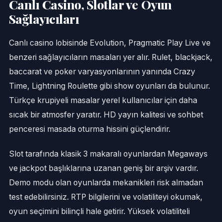
Canlı Casino, Slotlar ve Oyun
Sağlayıcıları
Canlı casino lobisinde Evolution, Pragmatic Play Live ve
benzeri sağlayıcıların masaları yer alır. Rulet, blackjack,
baccarat ve poker varyasyonlarının yanında Crazy
Time, Lightning Roulette gibi show oyunları da bulunur.
Türkçe krupiyeli masalar yerel kullanıcılar için daha
sıcak bir atmosfer yaratır. HD yayın kalitesi ve sohbet
penceresi masada oturma hissini güçlendirir.
Slot tarafında klasik 3 makaralı oyunlardan Megaways
ve jackpot başlıklarına uzanan geniş bir arşiv vardır.
Demo modu olan oyunlarda mekanikleri risk almadan
test edebilirsiniz. RTP bilgilerini ve volatiliteyi okumak,
oyun seçimini bilinçli hale getirir. Yüksek volatiliteli