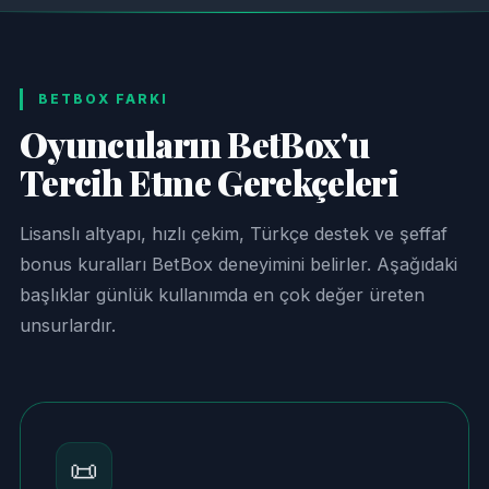
BETBOX FARKI
Oyuncuların BetBox'u
Tercih Etme Gerekçeleri
Lisanslı altyapı, hızlı çekim, Türkçe destek ve şeffaf
bonus kuralları BetBox deneyimini belirler. Aşağıdaki
başlıklar günlük kullanımda en çok değer üreten
unsurlardır.
📜