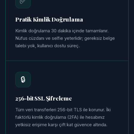
✅
Pratik Kimlik Doğrulama
Kimlik doğrulama 30 dakika içinde tamamlanır.
Nüfus cüzdanı ve selfie yeterlidir; gereksiz belge
talebi yok, kullanıcı dostu süreç.
🔒
256-bit SSL Şifreleme
Tüm veri transferleri 256-bit TLS ile korunur. İki
faktörlü kimlik doğrulama (2FA) ile hesabınız
yetkisiz erişime karşı çift kat güvence altında.