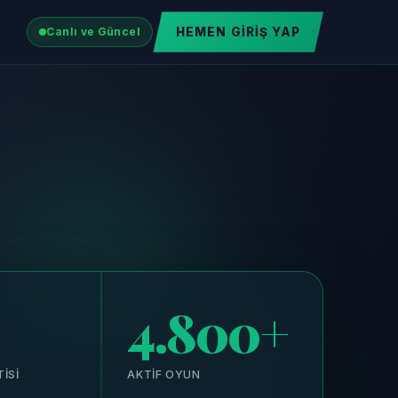
HEMEN GIRIŞ YAP
Canlı ve Güncel
4.800+
ISI
AKTIF OYUN