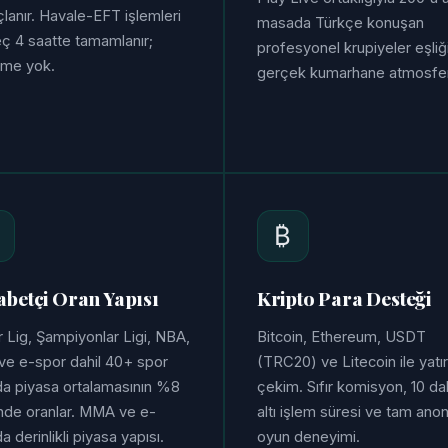
lanır. Havale-EFT işlemleri
masada Türkçe konuşan
ç 4 saatte tamamlanır;
profesyonel krupiyeler eşli
kme yok.
gerçek kumarhane atmosfer

₿
abetçi Oran Yapısı
Kripto Para Desteği
 Lig, Şampiyonlar Ligi, NBA,
Bitcoin, Ethereum, USDT
e e-spor dahil 40+ spor
(TRC20) ve Litecoin ile yatı
da piyasa ortalamasının %8
çekim. Sıfır komisyon, 10 da
nde oranlar. MMA ve e-
altı işlem süresi ve tam ano
a derinlikli piyasa yapısı.
oyun deneyimi.