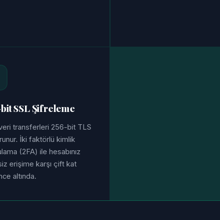
bit SSL Şifreleme
eri transferleri 256-bit TLS
runur. İki faktörlü kimlik
lama (2FA) ile hesabınız
siz erişime karşı çift kat
ce altında.