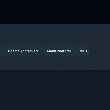
Ödeme Yöntemleri
Mobil Platform
VIP Program