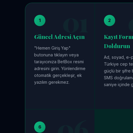
1
2
Güncel Adresi Açın
Kayıt For
Doldurun
"Hemen Giriş Yap"
butonuna tıklayın veya
Ad, soyad, e-p
tarayıcınıza BetBox resmi
Türkiye cep te
adresini girin. Yönlendirme
güçlü bir şifre 
otomatik gerçekleşir, ek
SMS doğrulam
yazılım gerekmez.
saniye içinde ge
6