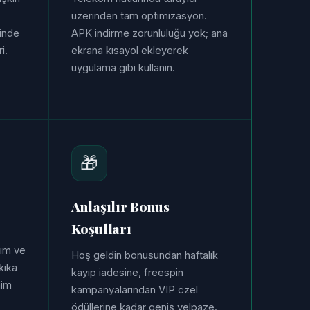
üzerinden tam optimizasyon.
ğinde
APK indirme zorunluluğu yok; ana
i.
ekrana kısayol ekleyerek
uygulama gibi kullanın.
🎁
Anlaşılır Bonus
Koşulları
rım ve
Hoş geldin bonusundan haftalık
kika
kayıp iadesine, freespin
nim
kampanyalarından VIP özel
ödüllerine kadar geniş yelpaze.