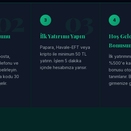
3
4
munu
İlk Yatırımı Yapın
Hoş Gel
Bonusun
Papara, Havale-EFT veya
kripto ile minimum 50 TL
osta,
İlk yatırımı
yatırın. İşlem 5 dakika
lefonu ve
%500'e kad
içinde hesabınıza yansır.
belirleyin.
bonusu oto
a kodu 30
tanımlanır.
lir.
girmenize 