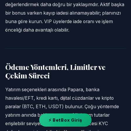
değerlendirmek daha doğru bir yaklaşımdır. Aktif başka
bir bonus varken kayıp iadesi alınamayabilir; planınızı
buna göre kurun. VIP üyelerde iade oranı ve işlem
önceliği daha avantajlı olabilir.
Ödeme Yöntemleri, Limitler ve
Çekim Süreci
Yatırım seçenekleri arasında Papara, banka
havalesi/EFT, kredi kartı, dijital cüzdanlar ve kripto
paralar (BTC, ETH, USDT) bulunur. Çoğu yöntemde
yatırım anında bakiyeye geçer. Minimum tutarlar
⚡ BetBox Giriş
erişilebilir seviyelerde tutulur. Çekim öncesi KYC