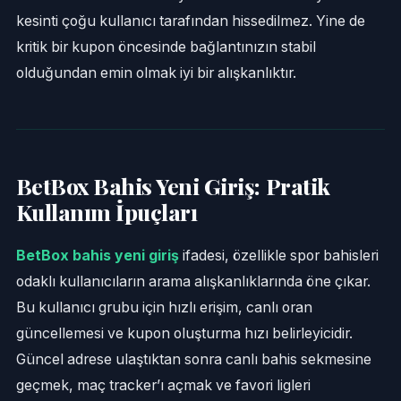
kesinti çoğu kullanıcı tarafından hissedilmez. Yine de
kritik bir kupon öncesinde bağlantınızın stabil
olduğundan emin olmak iyi bir alışkanlıktır.
BetBox Bahis Yeni Giriş: Pratik
Kullanım İpuçları
BetBox bahis yeni giriş
ifadesi, özellikle spor bahisleri
odaklı kullanıcıların arama alışkanlıklarında öne çıkar.
Bu kullanıcı grubu için hızlı erişim, canlı oran
güncellemesi ve kupon oluşturma hızı belirleyicidir.
Güncel adrese ulaştıktan sonra canlı bahis sekmesine
geçmek, maç tracker’ı açmak ve favori ligleri