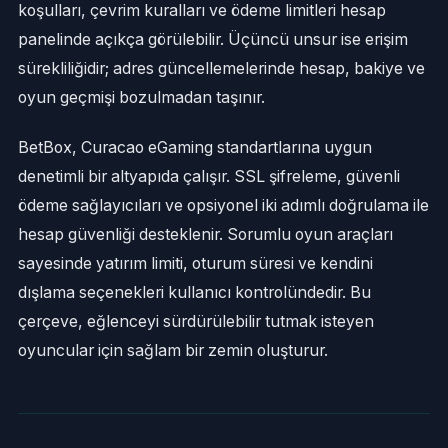
koşulları, çevrim kuralları ve ödeme limitleri hesap
panelinde açıkça görülebilir. Üçüncü unsur ise erişim
sürekliliğidir; adres güncellemelerinde hesap, bakiye ve
oyun geçmişi bozulmadan taşınır.
BetBox, Curacao eGaming standartlarına uygun
denetimli bir altyapıda çalışır. SSL şifreleme, güvenli
ödeme sağlayıcıları ve opsiyonel iki adımlı doğrulama ile
hesap güvenliği desteklenir. Sorumlu oyun araçları
sayesinde yatırım limiti, oturum süresi ve kendini
dışlama seçenekleri kullanıcı kontrolündedir. Bu
çerçeve, eğlenceyi sürdürülebilir tutmak isteyen
oyuncular için sağlam bir zemin oluşturur.