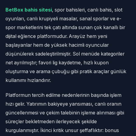
BetBox bahis sitesi
, spor bahisleri, canlı bahis, slot
oyunları, canlı krupiyeli masalar, sanal sporlar ve e-
spor marketlerini tek çatı altında sunan çok kanallı bir
dijital eğlence platformudur. Arayüz hem yeni
başlayanlar hem de yüksek hacimli oyuncular
düşünülerek sadeleştirilmiştir. Sol menüde kategoriler
net ayrılmıştır; favori lig kaydetme, hızlı kupon
oluşturma ve arama çubuğu gibi pratik araçlar günlük
kullanımı hızlandırır.
Platformun tercih edilme nedenlerinin başında işlem
hızı gelir. Yatırımın bakiyeye yansıması, canlı oranın
güncellenmesi ve çekim talebinin işleme alınması gibi
süreçler bekletmeden ilerleyecek şekilde
kurgulanmıştır. İkinci kritik unsur şeffaflıktır: bonus