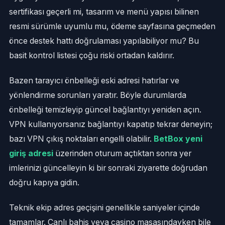
sertifikası geçerli mi, tasarım ve menü yapısı bilinen
resmi sürümle uyumlu mu, ödeme sayfasına geçmeden
önce destek hattı doğrulaması yapılabiliyor mu? Bu
basit kontrol listesi çoğu riski ortadan kaldırır.
Bazen tarayıcı önbelleği eski adresi hatırlar ve
yönlendirme sorunları yaratır. Böyle durumlarda
önbelleği temizleyip güncel bağlantıyı yeniden açın.
VPN kullanıyorsanız bağlantıyı kapatıp tekrar deneyin;
bazı VPN çıkış noktaları engelli olabilir.
BetBox yeni
giriş adresi
üzerinden oturum açtıktan sonra yer
imlerinizi güncelleyin ki bir sonraki ziyarette doğrudan
doğru kapıya gidin.
Teknik ekip adres geçişini genellikle saniyeler içinde
tamamlar. Canlı bahis veya casino masasındayken bile