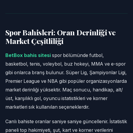
Spor Bahisleri: Oran Derinliği ve
Market Çeşitliliği
BetBox bahis sitesi
spor bölümünde futbol,
basketbol, tenis, voleybol, buz hokeyi, MMA ve e-spor
gibi onlarca branş bulunur. Süper Lig, Şampiyonlar Ligi,
Premier League ve NBA gibi popüler organizasyonlarda
market derinliği yüksektir. Maç sonucu, handikap, alt/
üst, karşılıklı gol, oyuncu istatistikleri ve korner
marketleri sık kullanılan seçeneklerdir.
Canlı bahiste oranlar saniye saniye güncellenir. İstatistik
paneli top hakimiyeti, şut, kart ve korner verilerini