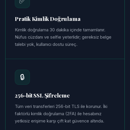
✅
Pratik Kimlik Doğrulama
Kimlik doğrulama 30 dakika içinde tamamlanır.
Nüfus cüzdanı ve selfie yeterlidir; gereksiz belge
talebi yok, kullanıcı dostu süreç.
🔒
256-bit SSL Şifreleme
Tüm veri transferleri 256-bit TLS ile korunur. İki
faktörlü kimlik doğrulama (2FA) ile hesabınız
yetkisiz erişime karşı çift kat güvence altında.