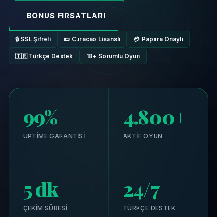
BONUS FIRSATLARI
🔒 SSL Şifreli
📜 Curacao Lisanslı
💳 Papara Onaylı
🇹🇷 Türkçe Destek
18+ Sorumlu Oyun
99%
4.800+
UPTIME GARANTISI
AKTIF OYUN
5 dk
24/7
ÇEKIM SÜRESI
TÜRKÇE DESTEK