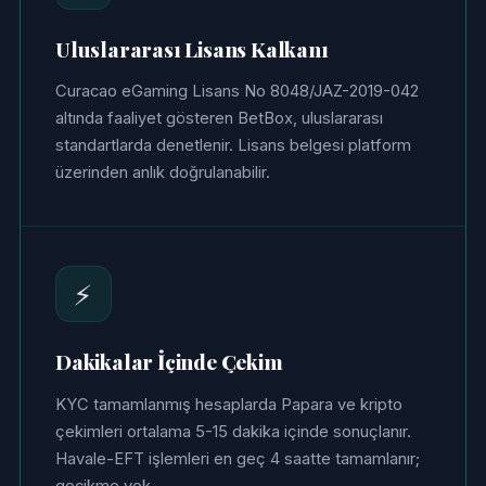
Uluslararası Lisans Kalkanı
Curacao eGaming Lisans No 8048/JAZ-2019-042
altında faaliyet gösteren BetBox, uluslararası
standartlarda denetlenir. Lisans belgesi platform
üzerinden anlık doğrulanabilir.
⚡
Dakikalar İçinde Çekim
KYC tamamlanmış hesaplarda Papara ve kripto
çekimleri ortalama 5-15 dakika içinde sonuçlanır.
Havale-EFT işlemleri en geç 4 saatte tamamlanır;
gecikme yok.