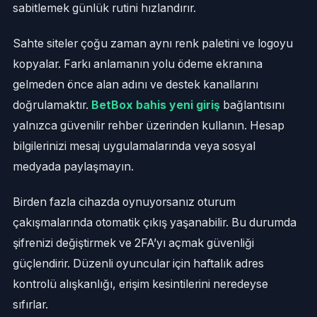
sabitlemek günlük rutini hızlandırır.
Sahte siteler çoğu zaman aynı renk paletini ve logoyu
kopyalar. Farkı anlamanın yolu ödeme ekranına
gelmeden önce alan adını ve destek kanallarını
doğrulamaktır.
BetBox bahis yeni giriş
bağlantısını
yalnızca güvenilir rehber üzerinden kullanın. Hesap
bilgilerinizi mesaj uygulamalarında veya sosyal
medyada paylaşmayın.
Birden fazla cihazda oynuyorsanız oturum
çakışmalarında otomatik çıkış yaşanabilir. Bu durumda
şifrenizi değiştirmek ve 2FA’yı açmak güvenliği
güçlendirir. Düzenli oyuncular için haftalık adres
kontrolü alışkanlığı, erişim kesintilerini neredeyse
sıfırlar.