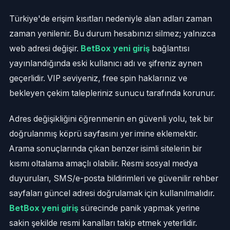
Türkiye'de erişim kısıtları nedeniyle alan adları zaman
zaman yenilenir. Bu durum hesabınızı silmez; yalnızca
web adresi değişir.
BetBox yeni giriş
bağlantısı
yayınlandığında eski kullanıcı adı ve şifreniz aynen
geçerlidir. VIP seviyeniz, free spin haklarınız ve
bekleyen çekim talepleriniz sunucu tarafında korunur.
Adres değişikliğini öğrenmenin en güvenli yolu, tek bir
doğrulanmış köprü sayfasını yer imine eklemektir.
Arama sonuçlarında çıkan benzer isimli sitelerin bir
kısmı oltalama amaçlı olabilir. Resmi sosyal medya
duyuruları, SMS/e-posta bildirimleri ve güvenilir rehber
sayfaları güncel adresi doğrulamak için kullanılmalıdır.
BetBox yeni giriş
sürecinde panik yapmak yerine
sakin şekilde resmi kanalları takip etmek yeterlidir.