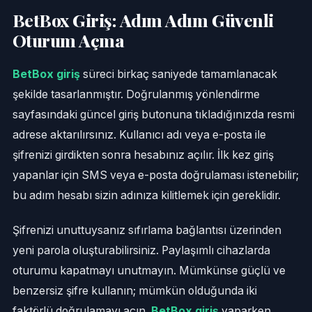
BetBox Giriş: Adım Adım Güvenli
Oturum Açma
BetBox giriş
süreci birkaç saniyede tamamlanacak
şekilde tasarlanmıştır. Doğrulanmış yönlendirme
sayfasındaki güncel giriş butonuna tıkladığınızda resmi
adrese aktarılırsınız. Kullanıcı adı veya e-posta ile
şifrenizi girdikten sonra hesabınız açılır. İlk kez giriş
yapanlar için SMS veya e-posta doğrulaması istenebilir;
bu adım hesabı sizin adınıza kilitlemek için gereklidir.
Şifrenizi unuttuysanız sıfırlama bağlantısı üzerinden
yeni parola oluşturabilirsiniz. Paylaşımlı cihazlarda
oturumu kapatmayı unutmayın. Mümkünse güçlü ve
benzersiz şifre kullanın; mümkün olduğunda iki
faktörlü doğrulamayı açın.
BetBox giriş
yaparken