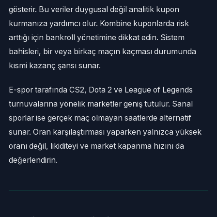
gösterir. Bu veriler duygusal değil analitik kupon
kurmanıza yardımcı olur. Kombine kuponlarda risk
arttığı için bankroll yönetimine dikkat edin. Sistem
bahisleri, bir veya birkaç maçın kaçması durumunda
kısmi kazanç şansı sunar.
E-spor tarafında CS2, Dota 2 ve League of Legends
turnuvalarına yönelik marketler geniş tutulur. Sanal
sporlar ise gerçek maç olmayan saatlerde alternatif
sunar. Oran karşılaştırması yaparken yalnızca yüksek
oranı değil, likiditeyi ve market kapanma hızını da
değerlendirin.