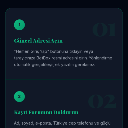
1
Güncel Adresi Açın
"Hemen Giriş Yap" butonuna tıklayın veya
tarayıcınıza BetBox resmi adresini girin. Yönlendirme
otomatik gerçekleşir, ek yazılım gerekmez.
2
Kayıt Formunu Doldurun
Ad, soyad, e-posta, Türkiye cep telefonu ve güçlü