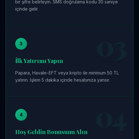
bir şifre belirleyin. SMS doğrulama kodu 30 saniye
içinde gelir.
3
İlk Yatırımı Yapın
Papara, Havale-EFT veya kripto ile minimum 50 TL
yatırın. İşlem 5 dakika içinde hesabınıza yansır.
4
Hoş Geldin Bonusunu Alın