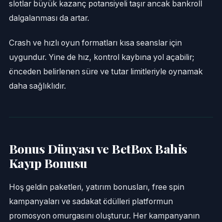
slotlar büyük kazanç potansiyeli taşır ancak bankroll
dalgalanması da artar.
Crash ve hızlı oyun formatları kısa seanslar için
uygundur. Yine de hız, kontrol kaybına yol açabilir;
önceden belirlenen süre ve tutar limitleriyle oynamak
daha sağlıklıdır.
Bonus Dünyası ve BetBox Bahis
Kayıp Bonusu
Hoş geldin paketleri, yatırım bonusları, free spin
kampanyaları ve sadakat ödülleri platformun
promosyon omurgasını oluşturur. Her kampanyanın