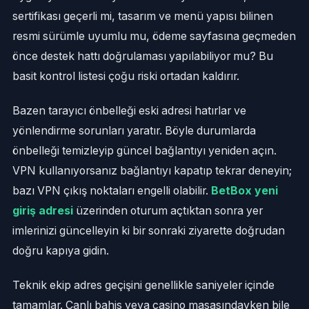
sertifikası geçerli mi, tasarım ve menü yapısı bilinen
resmi sürümle uyumlu mu, ödeme sayfasına geçmeden
önce destek hattı doğrulaması yapılabiliyor mu? Bu
basit kontrol listesi çoğu riski ortadan kaldırır.
Bazen tarayıcı önbelleği eski adresi hatırlar ve
yönlendirme sorunları yaratır. Böyle durumlarda
önbelleği temizleyip güncel bağlantıyı yeniden açın.
VPN kullanıyorsanız bağlantıyı kapatıp tekrar deneyin;
bazı VPN çıkış noktaları engelli olabilir.
BetBox yeni
giriş adresi
üzerinden oturum açtıktan sonra yer
imlerinizi güncelleyin ki bir sonraki ziyarette doğrudan
doğru kapıya gidin.
Teknik ekip adres geçişini genellikle saniyeler içinde
tamamlar. Canlı bahis veya casino masasındayken bile