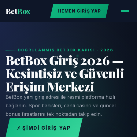
Bet
Box
HEMEN GIRIŞ YAP
DOĞRULANMIŞ BETBOX KAPISI · 2026
BetBox Giriş 2026 —
Kesintisiz ve Güvenli
Erişim Merkezi
BetBox yeni giriş adresi ile resmi platforma hızlı
bağlanın. Spor bahisleri, canlı casino ve güncel
bonus fırsatlarını tek noktadan takip edin.
⚡ ŞIMDI GIRIŞ YAP