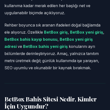
kullanıma kadar merak edilen her başlığı net ve
uygulanabilir biçimde açıklıyoruz.
Rehber boyunca sık aranan ifadeleri doğal bağlamda
ele alıyoruz. Özellikle
BetBox giriş
,
BetBox yeni giriş
,
BetBox bahis kayıp bonusu
,
BetBox yeni giriş
adresi
ve
BetBox bahis yeni giriş
konularını ayrı
bölümlerde derinleştiriyoruz. Amaç, yalnızca tanıtım
metni üretmek değil; günlük kullanımda işe yarayan,
SEO uyumlu ve okunabilir bir kaynak bırakmak.
BetBox Bahis Sitesi Nedir, Kimler
İçin Uygundur?