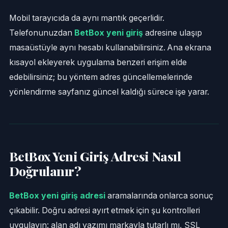
Mobil tarayıcıda da aynı mantık geçerlidir.
Telefonunuzdan
BetBox yeni giriş
adresine ulaşıp
masaüstüyle aynı hesabı kullanabilirsiniz. Ana ekrana
kısayol ekleyerek uygulama benzeri erişim elde
edebilirsiniz; bu yöntem adres güncellemelerinde
yönlendirme sayfanız güncel kaldığı sürece işe yarar.
BetBox Yeni Giriş Adresi Nasıl
Doğrulanır?
BetBox yeni giriş adresi
aramalarında onlarca sonuç
çıkabilir. Doğru adresi ayırt etmek için şu kontrolleri
uygulayın: alan adı yazımı markayla tutarlı mı, SSL