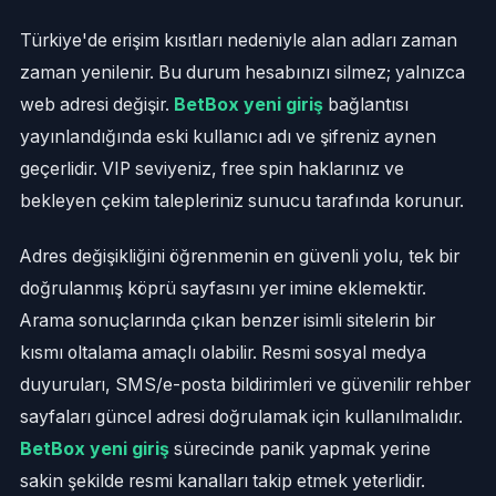
Türkiye'de erişim kısıtları nedeniyle alan adları zaman
zaman yenilenir. Bu durum hesabınızı silmez; yalnızca
web adresi değişir.
BetBox yeni giriş
bağlantısı
yayınlandığında eski kullanıcı adı ve şifreniz aynen
geçerlidir. VIP seviyeniz, free spin haklarınız ve
bekleyen çekim talepleriniz sunucu tarafında korunur.
Adres değişikliğini öğrenmenin en güvenli yolu, tek bir
doğrulanmış köprü sayfasını yer imine eklemektir.
Arama sonuçlarında çıkan benzer isimli sitelerin bir
kısmı oltalama amaçlı olabilir. Resmi sosyal medya
duyuruları, SMS/e-posta bildirimleri ve güvenilir rehber
sayfaları güncel adresi doğrulamak için kullanılmalıdır.
BetBox yeni giriş
sürecinde panik yapmak yerine
sakin şekilde resmi kanalları takip etmek yeterlidir.