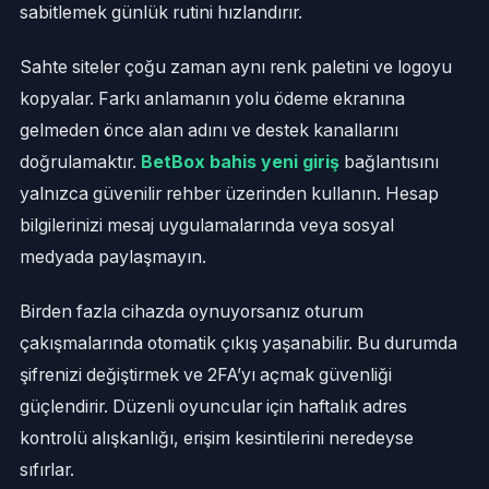
sabitlemek günlük rutini hızlandırır.
Sahte siteler çoğu zaman aynı renk paletini ve logoyu
kopyalar. Farkı anlamanın yolu ödeme ekranına
gelmeden önce alan adını ve destek kanallarını
doğrulamaktır.
BetBox bahis yeni giriş
bağlantısını
yalnızca güvenilir rehber üzerinden kullanın. Hesap
bilgilerinizi mesaj uygulamalarında veya sosyal
medyada paylaşmayın.
Birden fazla cihazda oynuyorsanız oturum
çakışmalarında otomatik çıkış yaşanabilir. Bu durumda
şifrenizi değiştirmek ve 2FA’yı açmak güvenliği
güçlendirir. Düzenli oyuncular için haftalık adres
kontrolü alışkanlığı, erişim kesintilerini neredeyse
sıfırlar.