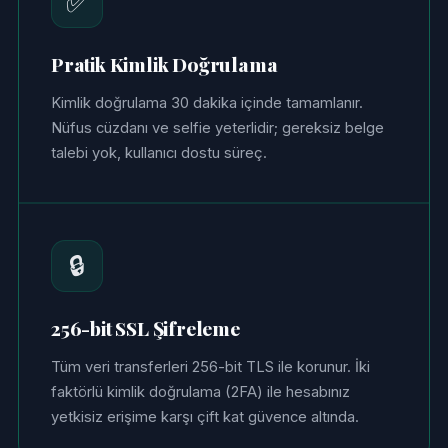
✅
Pratik Kimlik Doğrulama
Kimlik doğrulama 30 dakika içinde tamamlanır.
Nüfus cüzdanı ve selfie yeterlidir; gereksiz belge
talebi yok, kullanıcı dostu süreç.
🔒
256-bit SSL Şifreleme
Tüm veri transferleri 256-bit TLS ile korunur. İki
faktörlü kimlik doğrulama (2FA) ile hesabınız
yetkisiz erişime karşı çift kat güvence altında.