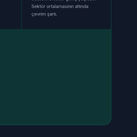
Sektör ortalamasının altında
çevrim şartı.