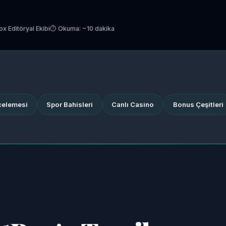
x Editöryal Ekibi
⏱️ Okuma: ~10 dakika
celemesi
Spor Bahisleri
Canlı Casino
Bonus Çeşitleri