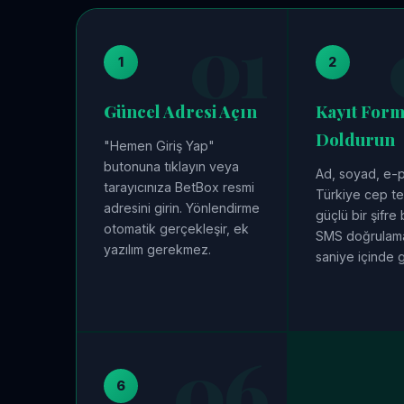
1
2
Güncel Adresi Açın
Kayıt For
Doldurun
"Hemen Giriş Yap"
butonuna tıklayın veya
Ad, soyad, e-p
tarayıcınıza BetBox resmi
Türkiye cep te
adresini girin. Yönlendirme
güçlü bir şifre 
otomatik gerçekleşir, ek
SMS doğrulam
yazılım gerekmez.
saniye içinde ge
6