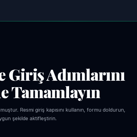
e Giriş Adımlarını
de Tamamlayın
lmuştur. Resmi giriş kapısını kullanın, formu doldurun,
un şekilde aktifleştirin.