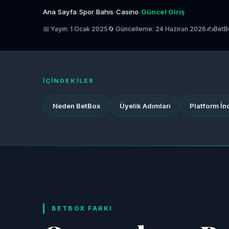
Ana Sayfa
›
Spor Bahis
›
Casino
›
Güncel Giriş
📅 Yayın: 1 Ocak 2025
🔄 Güncelleme: 24 Haziran 2026
✍️
BetBo
İÇINDEKILER
Neden BetBox
Üyelik Adımları
Platform İn
BETBOX FARKI