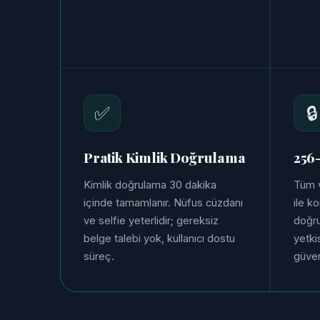
✅
🔒
Pratik Kimlik Doğrulama
256-
Kimlik doğrulama 30 dakika
Tüm v
içinde tamamlanır. Nüfus cüzdanı
ile ko
ve selfie yeterlidir; gereksiz
doğru
belge talebi yok, kullanıcı dostu
yetki
süreç.
güven