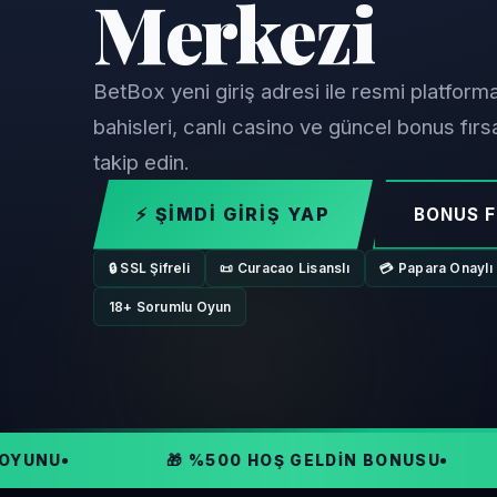
Merkezi
BetBox yeni giriş adresi ile resmi platforma
bahisleri, canlı casino ve güncel bonus fırs
takip edin.
⚡ ŞIMDI GIRIŞ YAP
BONUS F
🔒 SSL Şifreli
📜 Curacao Lisanslı
💳 Papara Onaylı
18+ Sorumlu Oyun
 %500 HOŞ GELDIN BONUSU
🔒 UÇTAN UCA