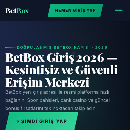
Bet
Box
HEMEN GIRIŞ YAP
DOĞRULANMIŞ BETBOX KAPISI · 2026
BetBox Giriş 2026 —
Kesintisiz ve Güvenli
Erişim Merkezi
BetBox yeni giriş adresi ile resmi platforma hızlı
bağlanın. Spor bahisleri, canlı casino ve güncel
bonus fırsatlarını tek noktadan takip edin.
⚡ ŞIMDI GIRIŞ YAP