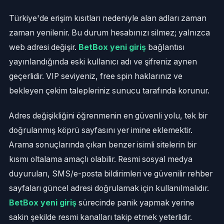
Türkiye'de erişim kısıtları nedeniyle alan adları zaman
zaman yenilenir. Bu durum hesabınızı silmez; yalnızca
web adresi değişir.
BetBox yeni giriş
bağlantısı
yayınlandığında eski kullanıcı adı ve şifreniz aynen
geçerlidir. VIP seviyeniz, free spin haklarınız ve
bekleyen çekim talepleriniz sunucu tarafında korunur.
Adres değişikliğini öğrenmenin en güvenli yolu, tek bir
doğrulanmış köprü sayfasını yer imine eklemektir.
Arama sonuçlarında çıkan benzer isimli sitelerin bir
kısmı oltalama amaçlı olabilir. Resmi sosyal medya
duyuruları, SMS/e-posta bildirimleri ve güvenilir rehber
sayfaları güncel adresi doğrulamak için kullanılmalıdır.
BetBox yeni giriş
sürecinde panik yapmak yerine
sakin şekilde resmi kanalları takip etmek yeterlidir.