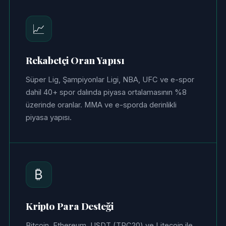
📈
Rekabetçi Oran Yapısı
Süper Lig, Şampiyonlar Ligi, NBA, UFC ve e-spor
dahil 40+ spor dalında piyasa ortalamasının %8
üzerinde oranlar. MMA ve e-sporda derinlikli
piyasa yapısı.
₿
Kripto Para Desteği
Bitcoin, Ethereum, USDT (TRC20) ve Litecoin ile