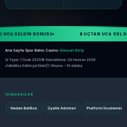
NUSU
🔒 UÇTAN UCA SSL KORUMA
Ana Sayfa
›
Spor Bahis
›
Casino
›
Güncel Giriş
📅 Yayın: 1 Ocak 2025
🔄 Güncelleme: 24 Haziran 2026
✍️
BetBox Editöryal Ekibi
⏱️ Okuma: ~10 dakika
İÇINDEKILER
Neden BetBox
Üyelik Adımları
Platform İncelemesi