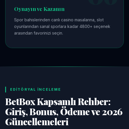
Oynayın ve Kazanın
Spor bahislerinden canlı casino masalarına, slot
oyunlarından sanal sporlara kadar 4800+ seçenek
arasından favorinizi seçin.
EDITÖRYAL İNCELEME
BetBox Kapsamlı Rehber:
Giriş, Bonus, Ödeme ve 2026
Güncellemeleri