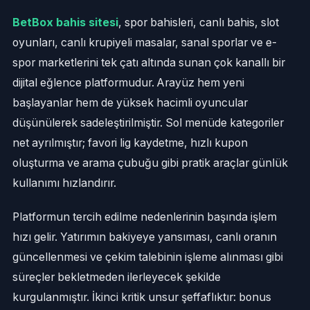
BetBox bahis sitesi
, spor bahisleri, canlı bahis, slot
oyunları, canlı krupiyeli masalar, sanal sporlar ve e-
spor marketlerini tek çatı altında sunan çok kanallı bir
dijital eğlence platformudur. Arayüz hem yeni
başlayanlar hem de yüksek hacimli oyuncular
düşünülerek sadeleştirilmiştir. Sol menüde kategoriler
net ayrılmıştır; favori lig kaydetme, hızlı kupon
oluşturma ve arama çubuğu gibi pratik araçlar günlük
kullanımı hızlandırır.
Platformun tercih edilme nedenlerinin başında işlem
hızı gelir. Yatırımın bakiyeye yansıması, canlı oranın
güncellenmesi ve çekim talebinin işleme alınması gibi
süreçler bekletmeden ilerleyecek şekilde
kurgulanmıştır. İkinci kritik unsur şeffaflıktır: bonus