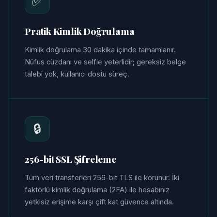
✅
Pratik Kimlik Doğrulama
Kimlik doğrulama 30 dakika içinde tamamlanır.
Nüfus cüzdanı ve selfie yeterlidir; gereksiz belge
talebi yok, kullanıcı dostu süreç.
🔒
256-bit SSL Şifreleme
Tüm veri transferleri 256-bit TLS ile korunur. İki
faktörlü kimlik doğrulama (2FA) ile hesabınız
yetkisiz erişime karşı çift kat güvence altında.