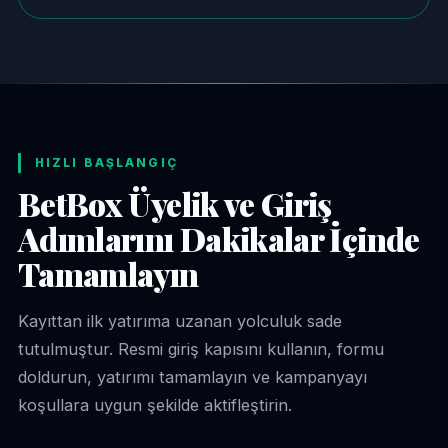
HIZLI BAŞLANGIÇ
BetBox Üyelik ve Giriş
Adımlarını Dakikalar İçinde
Tamamlayın
Kayıttan ilk yatırıma uzanan yolculuk sade
tutulmuştur. Resmi giriş kapısını kullanın, formu
doldurun, yatırımı tamamlayın ve kampanyayı
koşullara uygun şekilde aktifleştirin.