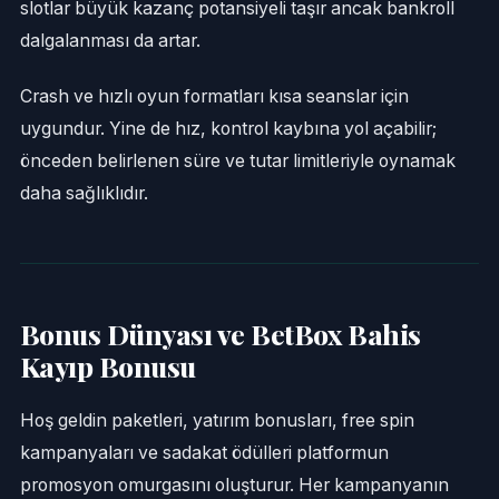
slotlar büyük kazanç potansiyeli taşır ancak bankroll
dalgalanması da artar.
Crash ve hızlı oyun formatları kısa seanslar için
uygundur. Yine de hız, kontrol kaybına yol açabilir;
önceden belirlenen süre ve tutar limitleriyle oynamak
daha sağlıklıdır.
Bonus Dünyası ve BetBox Bahis
Kayıp Bonusu
Hoş geldin paketleri, yatırım bonusları, free spin
kampanyaları ve sadakat ödülleri platformun
promosyon omurgasını oluşturur. Her kampanyanın