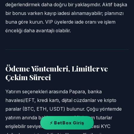
değerlendirmek daha doğru bir yaklaşımdır. Aktif başka
bir bonus varken kayıp iadesi alınamayabilir; planınızı
buna göre kurun. VIP üyelerde iade oranı ve işlem
önceliği daha avantajlı olabilir.
Ödeme Yöntemleri, Limitler ve
Çekim Süreci
Yatırım seçenekleri arasında Papara, banka
havalesi/EFT, kredi kartı, dijital cüzdanlar ve kripto
paralar (BTC, ETH, USDT) bulunur. Çoğu yöntemde
yatırım anında bakiyeye geçer. Minimum tutarlar
⚡ BetBox Giriş
erişilebilir seviyelerde tutulur. Çekim öncesi KYC