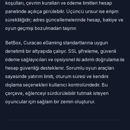
koşulları, çevrim kuralları ve ödeme limitleri hesap
panelinde açıkça görülebilir. Üçüncü unsur ise erişim
sürekliliğidir; adres güncellemelerinde hesap, bakiye ve
oyun geçmişi bozulmadan taşınır.
BetBox, Curacao eGaming standartlarına uygun
denetimli bir altyapıda çalışır. SSL şifreleme, güvenli
ödeme sağlayıcıları ve opsiyonel iki adımlı doğrulama ile
hesap güvenliği desteklenir. Sorumlu oyun araçları
sayesinde yatırım limiti, oturum süresi ve kendini
dışlama seçenekleri kullanıcı kontrolündedir. Bu
çerçeve, eğlenceyi sürdürülebilir tutmak isteyen
oyuncular için sağlam bir zemin oluşturur.