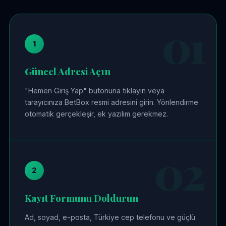
1
Güncel Adresi Açın
"Hemen Giriş Yap" butonuna tıklayın veya
tarayıcınıza BetBox resmi adresini girin. Yönlendirme
otomatik gerçekleşir, ek yazılım gerekmez.
2
Kayıt Formunu Doldurun
Ad, soyad, e-posta, Türkiye cep telefonu ve güçlü