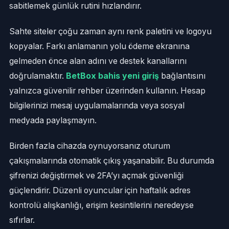
sabitlemek günlük rutini hızlandırır.
Sahte siteler çoğu zaman aynı renk paletini ve logoyu
kopyalar. Farkı anlamanın yolu ödeme ekranına
gelmeden önce alan adını ve destek kanallarını
doğrulamaktır.
BetBox bahis yeni giriş
bağlantısını
yalnızca güvenilir rehber üzerinden kullanın. Hesap
bilgilerinizi mesaj uygulamalarında veya sosyal
medyada paylaşmayın.
Birden fazla cihazda oynuyorsanız oturum
çakışmalarında otomatik çıkış yaşanabilir. Bu durumda
şifrenizi değiştirmek ve 2FA’yı açmak güvenliği
güçlendirir. Düzenli oyuncular için haftalık adres
kontrolü alışkanlığı, erişim kesintilerini neredeyse
sıfırlar.