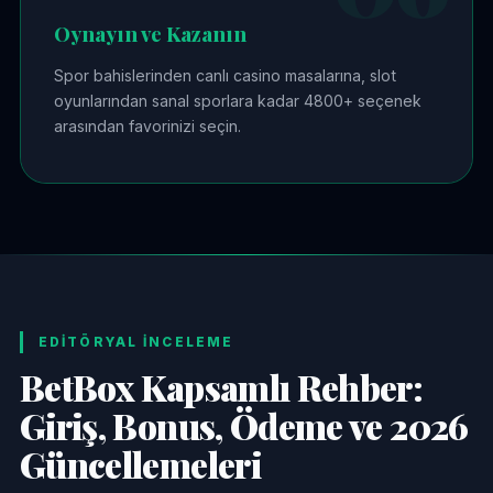
Oynayın ve Kazanın
Spor bahislerinden canlı casino masalarına, slot
oyunlarından sanal sporlara kadar 4800+ seçenek
arasından favorinizi seçin.
EDITÖRYAL İNCELEME
BetBox Kapsamlı Rehber:
Giriş, Bonus, Ödeme ve 2026
Güncellemeleri