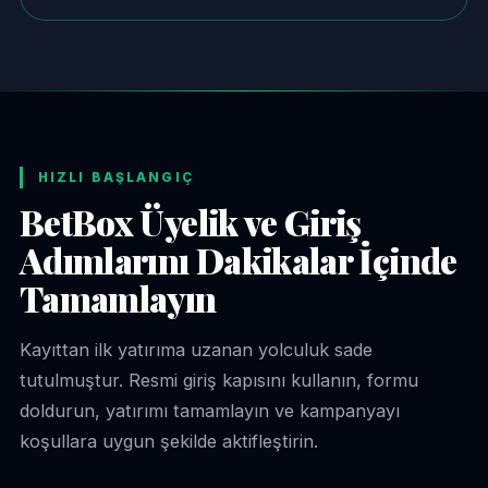
HIZLI BAŞLANGIÇ
BetBox Üyelik ve Giriş
Adımlarını Dakikalar İçinde
Tamamlayın
Kayıttan ilk yatırıma uzanan yolculuk sade
tutulmuştur. Resmi giriş kapısını kullanın, formu
doldurun, yatırımı tamamlayın ve kampanyayı
koşullara uygun şekilde aktifleştirin.