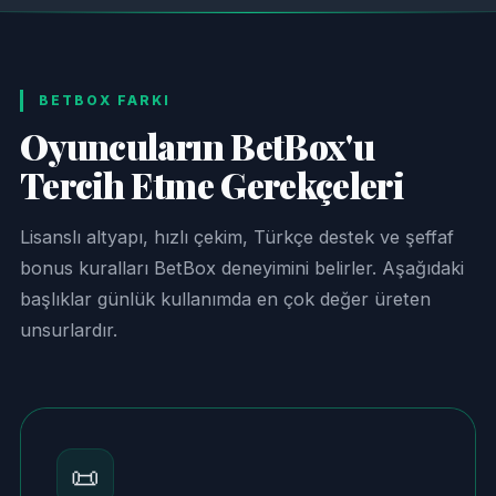
BETBOX FARKI
Oyuncuların BetBox'u
Tercih Etme Gerekçeleri
Lisanslı altyapı, hızlı çekim, Türkçe destek ve şeffaf
bonus kuralları BetBox deneyimini belirler. Aşağıdaki
başlıklar günlük kullanımda en çok değer üreten
unsurlardır.
📜