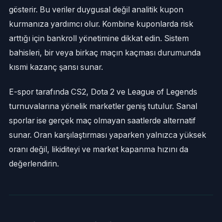
gösterir. Bu veriler duygusal değil analitik kupon
kurmanıza yardımcı olur. Kombine kuponlarda risk
arttığı için bankroll yönetimine dikkat edin. Sistem
bahisleri, bir veya birkaç maçın kaçması durumunda
kısmi kazanç şansı sunar.
E-spor tarafında CS2, Dota 2 ve League of Legends
turnuvalarına yönelik marketler geniş tutulur. Sanal
sporlar ise gerçek maç olmayan saatlerde alternatif
sunar. Oran karşılaştırması yaparken yalnızca yüksek
oranı değil, likiditeyi ve market kapanma hızını da
değerlendirin.