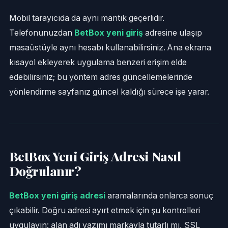
Mobil tarayıcıda da aynı mantık geçerlidir.
Telefonunuzdan
BetBox yeni giriş
adresine ulaşıp
masaüstüyle aynı hesabı kullanabilirsiniz. Ana ekrana
kısayol ekleyerek uygulama benzeri erişim elde
edebilirsiniz; bu yöntem adres güncellemelerinde
yönlendirme sayfanız güncel kaldığı sürece işe yarar.
BetBox Yeni Giriş Adresi Nasıl
Doğrulanır?
BetBox yeni giriş adresi
aramalarında onlarca sonuç
çıkabilir. Doğru adresi ayırt etmek için şu kontrolleri
uygulayın: alan adı yazımı markayla tutarlı mı, SSL