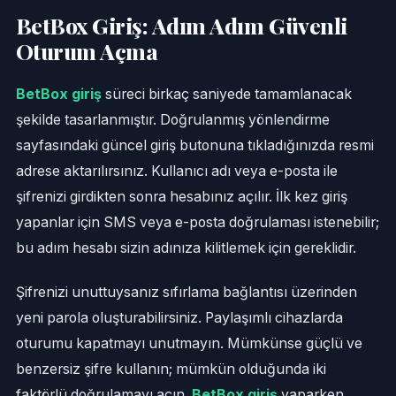
BetBox Giriş: Adım Adım Güvenli
Oturum Açma
BetBox giriş
süreci birkaç saniyede tamamlanacak
şekilde tasarlanmıştır. Doğrulanmış yönlendirme
sayfasındaki güncel giriş butonuna tıkladığınızda resmi
adrese aktarılırsınız. Kullanıcı adı veya e-posta ile
şifrenizi girdikten sonra hesabınız açılır. İlk kez giriş
yapanlar için SMS veya e-posta doğrulaması istenebilir;
bu adım hesabı sizin adınıza kilitlemek için gereklidir.
Şifrenizi unuttuysanız sıfırlama bağlantısı üzerinden
yeni parola oluşturabilirsiniz. Paylaşımlı cihazlarda
oturumu kapatmayı unutmayın. Mümkünse güçlü ve
benzersiz şifre kullanın; mümkün olduğunda iki
faktörlü doğrulamayı açın.
BetBox giriş
yaparken