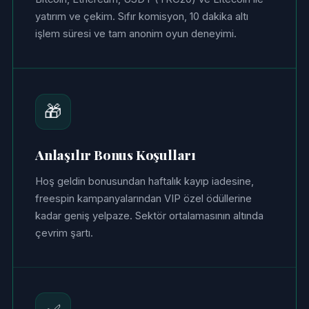
yatırım ve çekim. Sıfır komisyon, 10 dakika altı
işlem süresi ve tam anonim oyun deneyimi.
🎁
Anlaşılır Bonus Koşulları
Hoş geldin bonusundan haftalık kayıp iadesine,
freespin kampanyalarından VIP özel ödüllerine
kadar geniş yelpaze. Sektör ortalamasının altında
çevrim şartı.