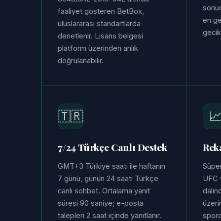
sonuç
faaliyet gösteren BetBox,
en ge
uluslararası standartlarda
geci
denetlenir. Lisans belgesi
platform üzerinden anlık
doğrulanabilir.
🇹🇷

7/24 Türkçe Canlı Destek
Rek
GMT+3 Türkiye saati ile haftanın
Süper
7 günü, günün 24 saati Türkçe
UFC v
canlı sohbet. Ortalama yanıt
dalın
süresi 90 saniye; e-posta
üzeri
talepleri 2 saat içinde yanıtlanır.
spord