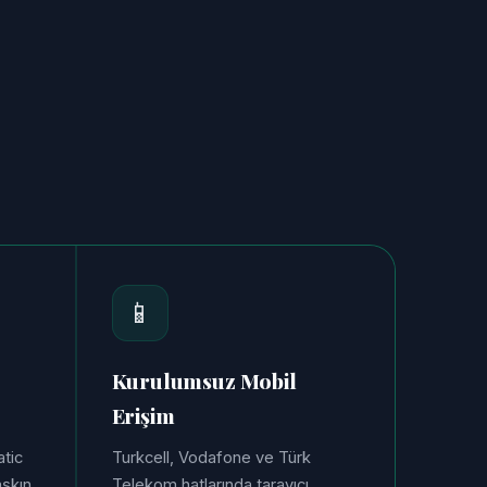
📱
e
Kurulumsuz Mobil
Erişim
tic
Turkcell, Vodafone ve Türk
aşkın
Telekom hatlarında tarayıcı