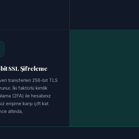
bit SSL Şifreleme
eri transferleri 256-bit TLS
runur. İki faktörlü kimlik
lama (2FA) ile hesabınız
siz erişime karşı çift kat
ce altında.