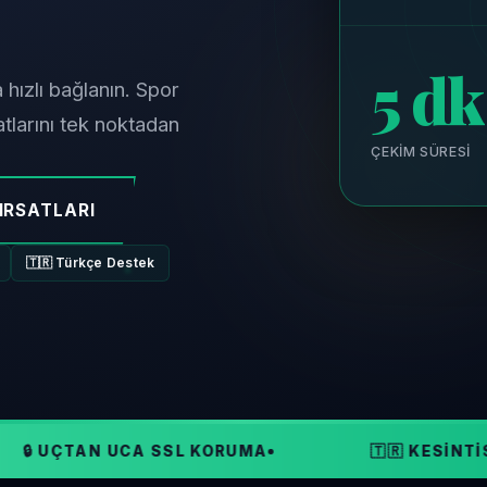
5 dk
 hızlı bağlanın. Spor
atlarını tek noktadan
ÇEKIM SÜRESI
IRSATLARI
🇹🇷 Türkçe Destek
SL KORUMA
🇹🇷 KESINTISIZ TÜRKÇE DESTE