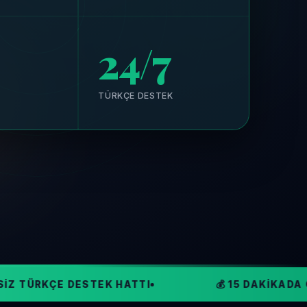
24/7
TÜRKÇE DESTEK
K HATTI
💰 15 DAKIKADA ÇEKIM
