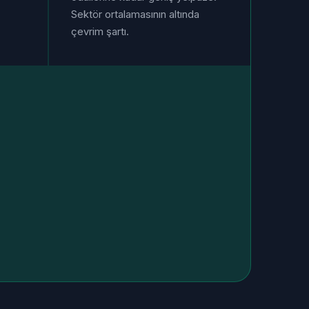
Sektör ortalamasının altında
çevrim şartı.