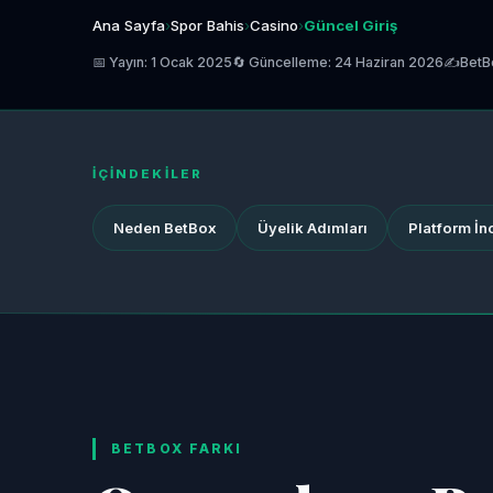
Ana Sayfa
›
Spor Bahis
›
Casino
›
Güncel Giriş
📅 Yayın: 1 Ocak 2025
🔄 Güncelleme: 24 Haziran 2026
✍️
BetBo
İÇINDEKILER
Neden BetBox
Üyelik Adımları
Platform İn
BETBOX FARKI