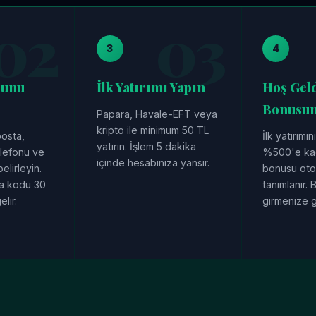
3
4
munu
İlk Yatırımı Yapın
Hoş Gel
Bonusun
Papara, Havale-EFT veya
kripto ile minimum 50 TL
osta,
İlk yatırımı
yatırın. İşlem 5 dakika
lefonu ve
%500'e kad
içinde hesabınıza yansır.
belirleyin.
bonusu oto
a kodu 30
tanımlanır.
lir.
girmenize 