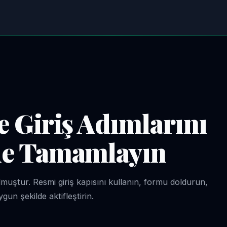
e Giriş Adımlarını
de Tamamlayın
lmuştur. Resmi giriş kapısını kullanın, formu doldurun,
un şekilde aktifleştirin.