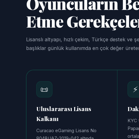
Oyuncuların Be
Etme Gerekçele
Lisanslı altyapı, hızlı çekim, Türkçe destek ve ş
başlıklar günlük kullanımda en çok değer üreten
📜
⚡
Uluslararası Lisans
Dak
Kalkanı
KYC 
Papar
Curacao eGaming Lisans No
ortal
8048/JAZ-2019-042 altında