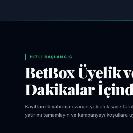
HIZLI BAŞLANGIÇ
BetBox Üyelik v
Dakikalar İçin
Kayıttan ilk yatırıma uzanan yolculuk sade tutu
yatırımı tamamlayın ve kampanyayı koşullara uyg