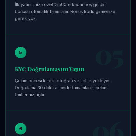
İlk yatırımınıza özel %500'e kadar hoş geldin
bonusu otomatik tanımlanır. Bonus kodu girmenize
gerek yok.
5
KYC Doğrulamasını Yapın
Çekim öncesi kimlik fotoğrafı ve selfie yükleyin.
Doğrulama 30 dakika içinde tamamlanır; çekim
limitleriniz açılır.
6