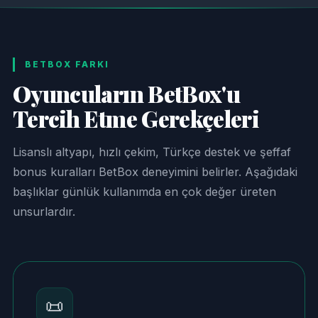
BETBOX FARKI
Oyuncuların BetBox'u
Tercih Etme Gerekçeleri
Lisanslı altyapı, hızlı çekim, Türkçe destek ve şeffaf
bonus kuralları BetBox deneyimini belirler. Aşağıdaki
başlıklar günlük kullanımda en çok değer üreten
unsurlardır.
📜