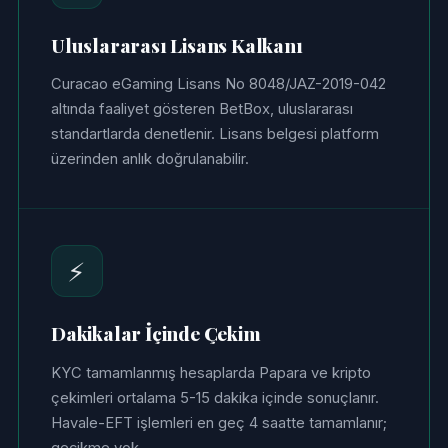
Uluslararası Lisans Kalkanı
Curacao eGaming Lisans No 8048/JAZ-2019-042
altında faaliyet gösteren BetBox, uluslararası
standartlarda denetlenir. Lisans belgesi platform
üzerinden anlık doğrulanabilir.
⚡
Dakikalar İçinde Çekim
KYC tamamlanmış hesaplarda Papara ve kripto
çekimleri ortalama 5-15 dakika içinde sonuçlanır.
Havale-EFT işlemleri en geç 4 saatte tamamlanır;
gecikme yok.