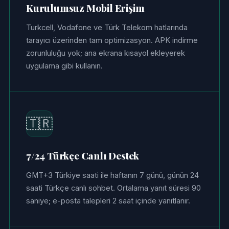
Kurulumsuz Mobil Erişim
Turkcell, Vodafone ve Türk Telekom hatlarında
tarayıcı üzerinden tam optimizasyon. APK indirme
zorunluluğu yok; ana ekrana kısayol ekleyerek
uygulama gibi kullanın.
🇹🇷
7/24 Türkçe Canlı Destek
GMT+3 Türkiye saati ile haftanın 7 günü, günün 24
saati Türkçe canlı sohbet. Ortalama yanıt süresi 90
saniye; e-posta talepleri 2 saat içinde yanıtlanır.