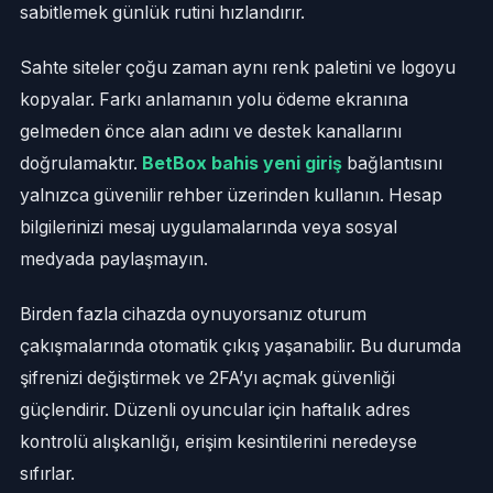
sabitlemek günlük rutini hızlandırır.
Sahte siteler çoğu zaman aynı renk paletini ve logoyu
kopyalar. Farkı anlamanın yolu ödeme ekranına
gelmeden önce alan adını ve destek kanallarını
doğrulamaktır.
BetBox bahis yeni giriş
bağlantısını
yalnızca güvenilir rehber üzerinden kullanın. Hesap
bilgilerinizi mesaj uygulamalarında veya sosyal
medyada paylaşmayın.
Birden fazla cihazda oynuyorsanız oturum
çakışmalarında otomatik çıkış yaşanabilir. Bu durumda
şifrenizi değiştirmek ve 2FA’yı açmak güvenliği
güçlendirir. Düzenli oyuncular için haftalık adres
kontrolü alışkanlığı, erişim kesintilerini neredeyse
sıfırlar.