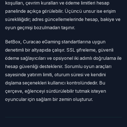
koşulları, çevrim kuralları ve ödeme limitleri hesap
panelinde açıkça görülebilir. Üçüncü unsur ise erişim
sürekliliğidir; adres güncellemelerinde hesap, bakiye ve
oyun geçmişi bozulmadan taşınır.
BetBox, Curacao eGaming standartlarına uygun
denetimli bir altyapıda çalışır. SSL şifreleme, güvenli
ödeme sağlayıcıları ve opsiyonel iki adımlı doğrulama ile
hesap güvenliği desteklenir. Sorumlu oyun araçları
sayesinde yatırım limiti, oturum süresi ve kendini
dışlama seçenekleri kullanıcı kontrolündedir. Bu
çerçeve, eğlenceyi sürdürülebilir tutmak isteyen
oyuncular için sağlam bir zemin oluşturur.