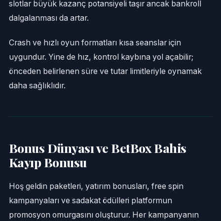
slotlar büyük kazanç potansiyeli taşır ancak bankroll
dalgalanması da artar.
Crash ve hızlı oyun formatları kısa seanslar için
uygundur. Yine de hız, kontrol kaybına yol açabilir;
önceden belirlenen süre ve tutar limitleriyle oynamak
daha sağlıklıdır.
Bonus Dünyası ve BetBox Bahis
Kayıp Bonusu
Hoş geldin paketleri, yatırım bonusları, free spin
kampanyaları ve sadakat ödülleri platformun
promosyon omurgasını oluşturur. Her kampanyanın