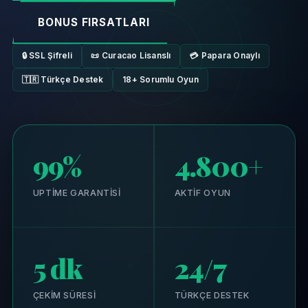
BONUS FIRSATLARI
🔒 SSL Şifreli
📜 Curacao Lisanslı
💳 Papara Onaylı
🇹🇷 Türkçe Destek
18+ Sorumlu Oyun
99%
4.800+
UPTIME GARANTISI
AKTIF OYUN
5 dk
24/7
ÇEKIM SÜRESI
TÜRKÇE DESTEK