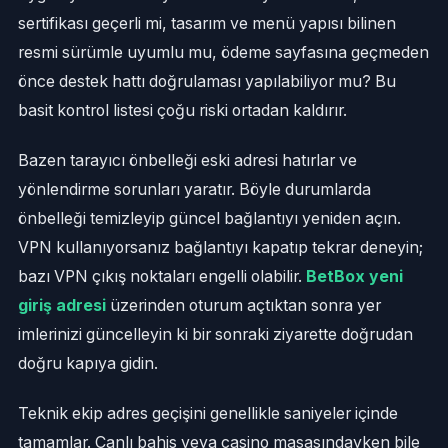
sertifikası geçerli mi, tasarım ve menü yapısı bilinen
resmi sürümle uyumlu mu, ödeme sayfasına geçmeden
önce destek hattı doğrulaması yapılabiliyor mu? Bu
basit kontrol listesi çoğu riski ortadan kaldırır.
Bazen tarayıcı önbelleği eski adresi hatırlar ve
yönlendirme sorunları yaratır. Böyle durumlarda
önbelleği temizleyip güncel bağlantıyı yeniden açın.
VPN kullanıyorsanız bağlantıyı kapatıp tekrar deneyin;
bazı VPN çıkış noktaları engelli olabilir.
BetBox yeni
giriş adresi
üzerinden oturum açtıktan sonra yer
imlerinizi güncelleyin ki bir sonraki ziyarette doğrudan
doğru kapıya gidin.
Teknik ekip adres geçişini genellikle saniyeler içinde
tamamlar. Canlı bahis veya casino masasındayken bile