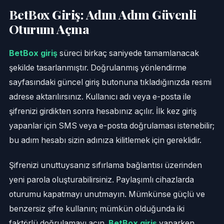
BetBox Giriş: Adım Adım Güvenli
Oturum Açma
BetBox giriş
süreci birkaç saniyede tamamlanacak
şekilde tasarlanmıştır. Doğrulanmış yönlendirme
sayfasındaki güncel giriş butonuna tıkladığınızda resmi
adrese aktarılırsınız. Kullanıcı adı veya e-posta ile
şifrenizi girdikten sonra hesabınız açılır. İlk kez giriş
yapanlar için SMS veya e-posta doğrulaması istenebilir;
bu adım hesabı sizin adınıza kilitlemek için gereklidir.
Şifrenizi unuttuysanız sıfırlama bağlantısı üzerinden
yeni parola oluşturabilirsiniz. Paylaşımlı cihazlarda
oturumu kapatmayı unutmayın. Mümkünse güçlü ve
benzersiz şifre kullanın; mümkün olduğunda iki
faktörlü doğrulamayı açın.
BetBox giriş
yaparken