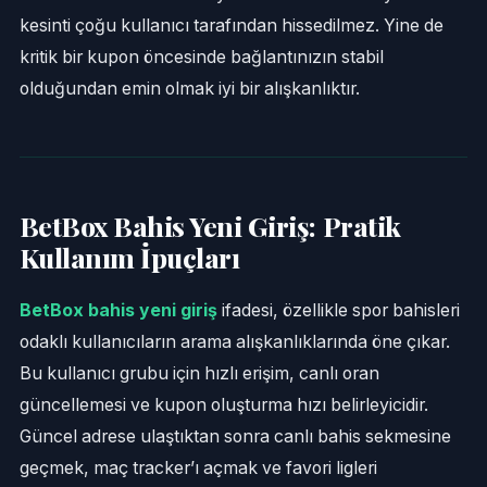
kesinti çoğu kullanıcı tarafından hissedilmez. Yine de
kritik bir kupon öncesinde bağlantınızın stabil
olduğundan emin olmak iyi bir alışkanlıktır.
BetBox Bahis Yeni Giriş: Pratik
Kullanım İpuçları
BetBox bahis yeni giriş
ifadesi, özellikle spor bahisleri
odaklı kullanıcıların arama alışkanlıklarında öne çıkar.
Bu kullanıcı grubu için hızlı erişim, canlı oran
güncellemesi ve kupon oluşturma hızı belirleyicidir.
Güncel adrese ulaştıktan sonra canlı bahis sekmesine
geçmek, maç tracker’ı açmak ve favori ligleri