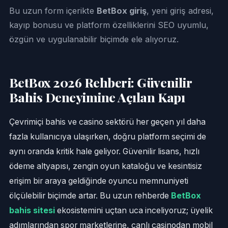
Bu uzun form içerikte
BetBox giriş
, yeni giriş adresi,
kayıp bonusu ve platform özelliklerini SEO uyumlu,
özgün ve uygulanabilir biçimde ele alıyoruz.
BetBox 2026 Rehberi: Güvenilir
Bahis Deneyimine Açılan Kapı
Çevrimiçi bahis ve casino sektörü her geçen yıl daha
fazla kullanıcıya ulaşırken, doğru platform seçimi de
aynı oranda kritik hale geliyor. Güvenilir lisans, hızlı
ödeme altyapısı, zengin oyun kataloğu ve kesintisiz
erişim bir araya geldiğinde oyuncu memnuniyeti
ölçülebilir biçimde artar. Bu uzun rehberde
BetBox
bahis sitesi
ekosistemini uçtan uca inceliyoruz; üyelik
adımlarından spor marketlerine, canlı casinodan mobil