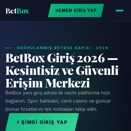
Bet
Box
HEMEN GIRIŞ YAP
DOĞRULANMIŞ BETBOX KAPISI · 2026
BetBox Giriş 2026 —
Kesintisiz ve Güvenli
Erişim Merkezi
BetBox yeni giriş adresi ile resmi platforma hızlı
bağlanın. Spor bahisleri, canlı casino ve güncel
bonus fırsatlarını tek noktadan takip edin.
⚡ ŞIMDI GIRIŞ YAP