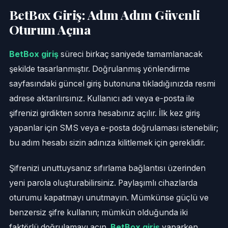
BetBox Giriş: Adım Adım Güvenli
Oturum Açma
BetBox giriş
süreci birkaç saniyede tamamlanacak
şekilde tasarlanmıştır. Doğrulanmış yönlendirme
sayfasındaki güncel giriş butonuna tıkladığınızda resmi
adrese aktarılırsınız. Kullanıcı adı veya e-posta ile
şifrenizi girdikten sonra hesabınız açılır. İlk kez giriş
yapanlar için SMS veya e-posta doğrulaması istenebilir;
bu adım hesabı sizin adınıza kilitlemek için gereklidir.
Şifrenizi unuttuysanız sıfırlama bağlantısı üzerinden
yeni parola oluşturabilirsiniz. Paylaşımlı cihazlarda
oturumu kapatmayı unutmayın. Mümkünse güçlü ve
benzersiz şifre kullanın; mümkün olduğunda iki
faktörlü doğrulamayı açın.
BetBox giriş
yaparken