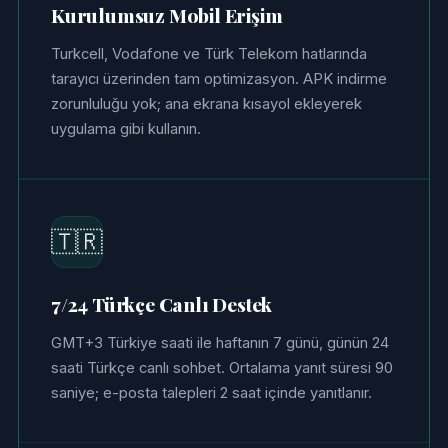
Kurulumsuz Mobil Erişim
Turkcell, Vodafone ve Türk Telekom hatlarında
tarayıcı üzerinden tam optimizasyon. APK indirme
zorunluluğu yok; ana ekrana kısayol ekleyerek
uygulama gibi kullanın.
🇹🇷
7/24 Türkçe Canlı Destek
GMT+3 Türkiye saati ile haftanın 7 günü, günün 24
saati Türkçe canlı sohbet. Ortalama yanıt süresi 90
saniye; e-posta talepleri 2 saat içinde yanıtlanır.