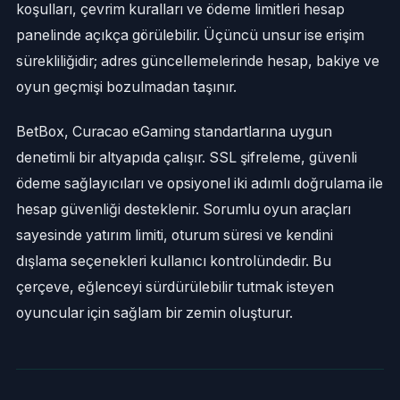
koşulları, çevrim kuralları ve ödeme limitleri hesap
panelinde açıkça görülebilir. Üçüncü unsur ise erişim
sürekliliğidir; adres güncellemelerinde hesap, bakiye ve
oyun geçmişi bozulmadan taşınır.
BetBox, Curacao eGaming standartlarına uygun
denetimli bir altyapıda çalışır. SSL şifreleme, güvenli
ödeme sağlayıcıları ve opsiyonel iki adımlı doğrulama ile
hesap güvenliği desteklenir. Sorumlu oyun araçları
sayesinde yatırım limiti, oturum süresi ve kendini
dışlama seçenekleri kullanıcı kontrolündedir. Bu
çerçeve, eğlenceyi sürdürülebilir tutmak isteyen
oyuncular için sağlam bir zemin oluşturur.