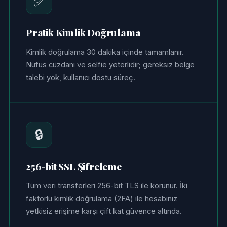
✅
Pratik Kimlik Doğrulama
Kimlik doğrulama 30 dakika içinde tamamlanır.
Nüfus cüzdanı ve selfie yeterlidir; gereksiz belge
talebi yok, kullanıcı dostu süreç.
🔒
256-bit SSL Şifreleme
Tüm veri transferleri 256-bit TLS ile korunur. İki
faktörlü kimlik doğrulama (2FA) ile hesabınız
yetkisiz erişime karşı çift kat güvence altında.