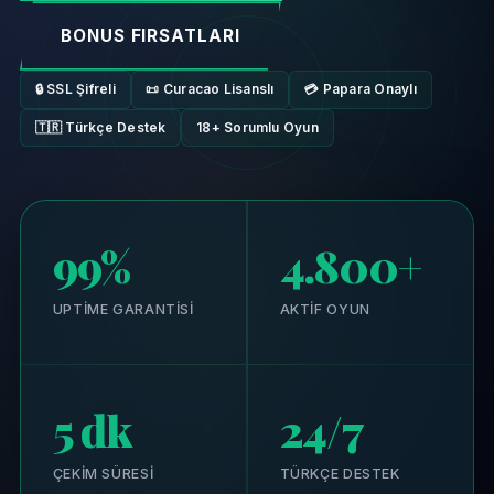
BONUS FIRSATLARI
🔒 SSL Şifreli
📜 Curacao Lisanslı
💳 Papara Onaylı
🇹🇷 Türkçe Destek
18+ Sorumlu Oyun
99%
4.800+
UPTIME GARANTISI
AKTIF OYUN
5 dk
24/7
ÇEKIM SÜRESI
TÜRKÇE DESTEK