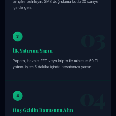
bir şifre belirleyin. SMS doğrulama kodu 30 saniye
içinde gelir.
3
İlk Yatırımı Yapın
Papara, Havale-EFT veya kripto ile minimum 50 TL
yatırın. İşlem 5 dakika içinde hesabınıza yansır.
4
Hoş Geldin Bonusunu Alın