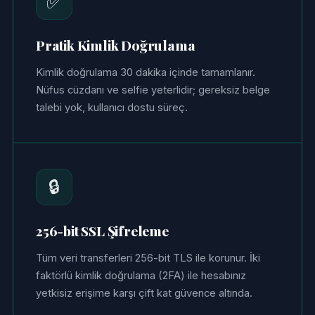
✅
Pratik Kimlik Doğrulama
Kimlik doğrulama 30 dakika içinde tamamlanır.
Nüfus cüzdanı ve selfie yeterlidir; gereksiz belge
talebi yok, kullanıcı dostu süreç.
🔒
256-bit SSL Şifreleme
Tüm veri transferleri 256-bit TLS ile korunur. İki
faktörlü kimlik doğrulama (2FA) ile hesabınız
yetkisiz erişime karşı çift kat güvence altında.