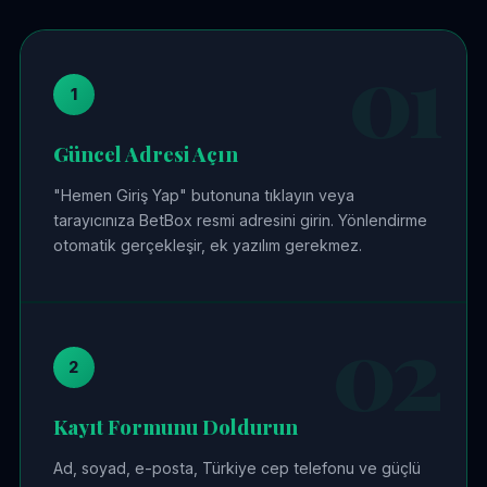
1
Güncel Adresi Açın
"Hemen Giriş Yap" butonuna tıklayın veya
tarayıcınıza BetBox resmi adresini girin. Yönlendirme
otomatik gerçekleşir, ek yazılım gerekmez.
2
Kayıt Formunu Doldurun
Ad, soyad, e-posta, Türkiye cep telefonu ve güçlü