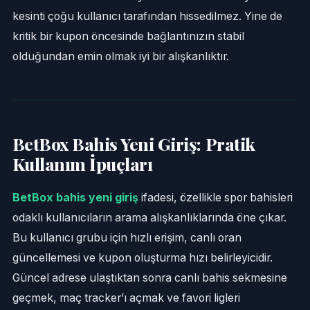
kesinti çoğu kullanıcı tarafından hissedilmez. Yine de
kritik bir kupon öncesinde bağlantınızın stabil
olduğundan emin olmak iyi bir alışkanlıktır.
BetBox Bahis Yeni Giriş: Pratik
Kullanım İpuçları
BetBox bahis yeni giriş
ifadesi, özellikle spor bahisleri
odaklı kullanıcıların arama alışkanlıklarında öne çıkar.
Bu kullanıcı grubu için hızlı erişim, canlı oran
güncellemesi ve kupon oluşturma hızı belirleyicidir.
Güncel adrese ulaştıktan sonra canlı bahis sekmesine
geçmek, maç tracker’ı açmak ve favori ligleri