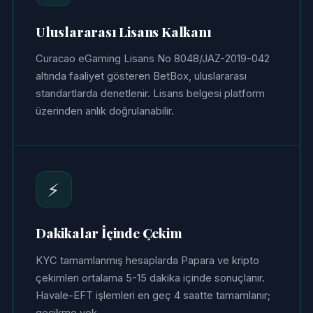
Uluslararası Lisans Kalkanı
Curacao eGaming Lisans No 8048/JAZ-2019-042
altında faaliyet gösteren BetBox, uluslararası
standartlarda denetlenir. Lisans belgesi platform
üzerinden anlık doğrulanabilir.
⚡
Dakikalar İçinde Çekim
KYC tamamlanmış hesaplarda Papara ve kripto
çekimleri ortalama 5-15 dakika içinde sonuçlanır.
Havale-EFT işlemleri en geç 4 saatte tamamlanır;
gecikme yok.