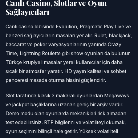
Canlı Casino, Slotlar ve Oyun
Sağlayıcıları
Canlı casino lobisinde Evolution, Pragmatic Play Live ve
benzeri sağlayıcıların masaları yer alır. Rulet, blackjack,
baccarat ve poker varyasyonlarının yanında Crazy
Time, Lightning Roulette gibi show oyunları da bulunur.
Türkçe krupiyeli masalar yerel kullanıcılar için daha
sıcak bir atmosfer yaratır. HD yayın kalitesi ve sohbet
penceresi masada oturma hissini güçlendirir.
Slot tarafında klasik 3 makaralı oyunlardan Megaways
ve jackpot başlıklarına uzanan geniş bir arşiv vardır.
Demo modu olan oyunlarda mekanikleri risk almadan
test edebilirsiniz. RTP bilgilerini ve volatiliteyi okumak,
oyun seçimini bilinçli hale getirir. Yüksek volatiliteli