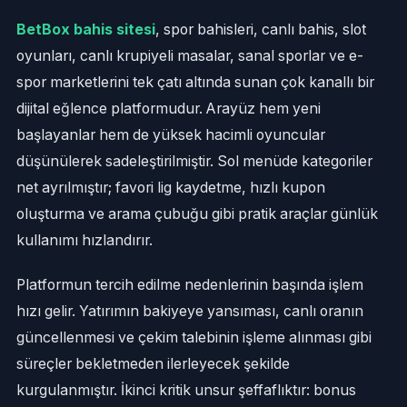
BetBox bahis sitesi
, spor bahisleri, canlı bahis, slot
oyunları, canlı krupiyeli masalar, sanal sporlar ve e-
spor marketlerini tek çatı altında sunan çok kanallı bir
dijital eğlence platformudur. Arayüz hem yeni
başlayanlar hem de yüksek hacimli oyuncular
düşünülerek sadeleştirilmiştir. Sol menüde kategoriler
net ayrılmıştır; favori lig kaydetme, hızlı kupon
oluşturma ve arama çubuğu gibi pratik araçlar günlük
kullanımı hızlandırır.
Platformun tercih edilme nedenlerinin başında işlem
hızı gelir. Yatırımın bakiyeye yansıması, canlı oranın
güncellenmesi ve çekim talebinin işleme alınması gibi
süreçler bekletmeden ilerleyecek şekilde
kurgulanmıştır. İkinci kritik unsur şeffaflıktır: bonus