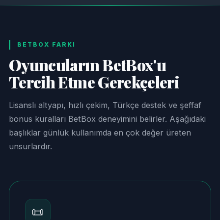
BETBOX FARKI
Oyuncuların BetBox'u
Tercih Etme Gerekçeleri
Lisanslı altyapı, hızlı çekim, Türkçe destek ve şeffaf
bonus kuralları BetBox deneyimini belirler. Aşağıdaki
başlıklar günlük kullanımda en çok değer üreten
unsurlardır.
📜