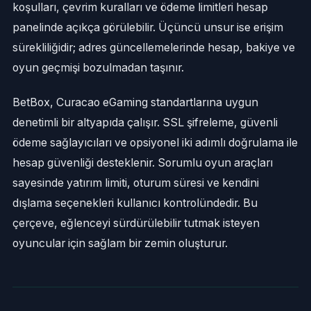
koşulları, çevrim kuralları ve ödeme limitleri hesap
panelinde açıkça görülebilir. Üçüncü unsur ise erişim
sürekliliğidir; adres güncellemelerinde hesap, bakiye ve
oyun geçmişi bozulmadan taşınır.
BetBox, Curacao eGaming standartlarına uygun
denetimli bir altyapıda çalışır. SSL şifreleme, güvenli
ödeme sağlayıcıları ve opsiyonel iki adımlı doğrulama ile
hesap güvenliği desteklenir. Sorumlu oyun araçları
sayesinde yatırım limiti, oturum süresi ve kendini
dışlama seçenekleri kullanıcı kontrolündedir. Bu
çerçeve, eğlenceyi sürdürülebilir tutmak isteyen
oyuncular için sağlam bir zemin oluşturur.