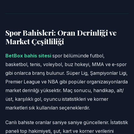
Spor Bahisleri: Oran Derinliği ve
Market Çeşitliliği
BetBox bahis sitesi
spor bölümünde futbol,
basketbol, tenis, voleybol, buz hokeyi, MMA ve e-spor
gibi onlarca branş bulunur. Süper Lig, Şampiyonlar Ligi,
Premier League ve NBA gibi popüler organizasyonlarda
market derinliği yüksektir. Maç sonucu, handikap, alt/
üst, karşılıklı gol, oyuncu istatistikleri ve korner
marketleri sık kullanılan seçeneklerdir.
Canlı bahiste oranlar saniye saniye güncellenir. İstatistik
paneli top hakimiyeti, şut, kart ve korner verilerini