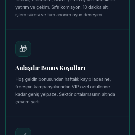
yatırım ve çekim. Sıfır komisyon, 10 dakika altı
işlem süresi ve tam anonim oyun deneyimi.
🎁
Anlaşılır Bonus Koşulları
Hoş geldin bonusundan haftalık kayıp iadesine,
freespin kampanyalarından VIP özel ödüllerine
kadar geniş yelpaze. Sektör ortalamasının altında
çevrim şartı.