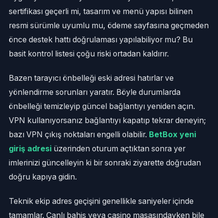
sertifikası geçerli mi, tasarım ve menü yapısı bilinen
resmi sürümle uyumlu mu, ödeme sayfasına geçmeden
önce destek hattı doğrulaması yapılabiliyor mu? Bu
basit kontrol listesi çoğu riski ortadan kaldırır.
Bazen tarayıcı önbelleği eski adresi hatırlar ve
yönlendirme sorunları yaratır. Böyle durumlarda
önbelleği temizleyip güncel bağlantıyı yeniden açın.
VPN kullanıyorsanız bağlantıyı kapatıp tekrar deneyin;
bazı VPN çıkış noktaları engelli olabilir.
BetBox yeni
giriş adresi
üzerinden oturum açtıktan sonra yer
imlerinizi güncelleyin ki bir sonraki ziyarette doğrudan
doğru kapıya gidin.
Teknik ekip adres geçişini genellikle saniyeler içinde
tamamlar. Canlı bahis veya casino masasındayken bile