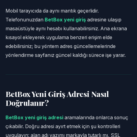
Mobil tarayıcıda da aynı mantık geçerlidir.
Telefonunuzdan
BetBox yeni giriş
adresine ulaşıp
masaüstüyle aynı hesabı kullanabilirsiniz. Ana ekrana
kısayol ekleyerek uygulama benzeri erişim elde
edebilirsiniz; bu yöntem adres güncellemelerinde
yönlendirme sayfanız güncel kaldığı sürece işe yarar.
BetBox Yeni Giriş Adresi Nasıl
Doğrulanır?
BetBox yeni giriş adresi
aramalarında onlarca sonuç
çıkabilir. Doğru adresi ayırt etmek için şu kontrolleri
uygulayın: alan adı yazımı markayla tutarlı mı, SSL